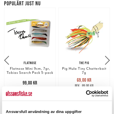
POPULÄRT JUST NU
FLATNOSE
THE PIG
Flatnose Mini 9cm, 7gr,
Pig Hula Tiny Chatterbait
Tobias Search Pack 5-pack
7g
Nuvarande pris
:
69,00 kr
Pris
:
99,00 kr
99,00 kr
69,00 kr
Tidigare pris
:
89,00 kr
89,00 kr
TILLFÄLLIGT SLUT
FINNS I LAGER.
LÄS MER
LÄS MER
Ansvarsfull användning av dina uppgifter