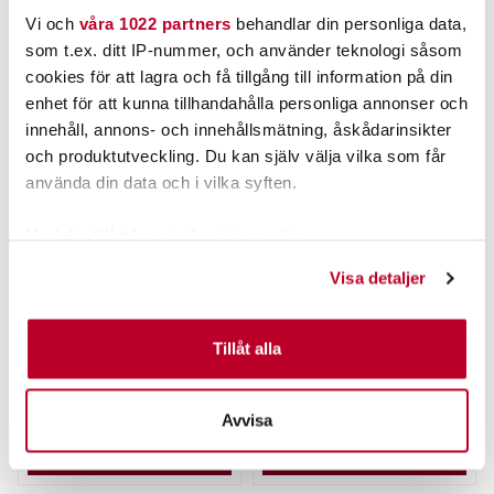
Vi och
våra 1022 partners
behandlar din personliga data,
ANDRA TITTADE OCKSÅ PÅ
som t.ex. ditt IP-nummer, och använder teknologi såsom
Kundklubbpris!
cookies för att lagra och få tillgång till information på din
enhet för att kunna tillhandahålla personliga annonser och
innehåll, annons- och innehållsmätning, åskådarinsikter
och produktutveckling. Du kan själv välja vilka som får
använda din data och i vilka syften.
Med din tillåtelse skulle vi även vilja:
Samla in information om din geografiska plats som
Visa detaljer
DARTS
RAM
kan ha en noggrannhet på upp till flera meter
Flötesvindor 2st/fp
RAM-B-132PKT
Identifiera din enhet genom att aktivt skanna den för
Mugghållare+arm+sugkop
specifika kännetecken (fingeravtryck)
p.
Tillåt alla
Nuvarande pris
:
19,00 kr
19,00 kr
Tidigare pris
:
Pris
:
1 099,00 kr
1 099,00 kr
Ta reda på mer om hur dina personliga uppgifter
35,00 kr
35,00 kr
behandlas och ställ in dina preferenser i
detaljsektionen
.
EJ I LAGER.
2 ST
Avvisa
Du kan ändra eller dra tillbaka ditt samtycke när som
LÄS MER
LÄGG I VARUKORGEN
helst från cookie-förklaringen.