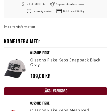
Fri frakt >1000 kr
Supersnabba leveranser
Personlig service
Betala med Walley
Importörsinformation
KOMBINERA MED:
OLSSONS FISKE
Olssons Fiske Keps Snapback Black
Gray
199,00 kr
LÄGG I VARUKORG
OLSSONS FISKE
Olssons Fiske Keps Mesh Red