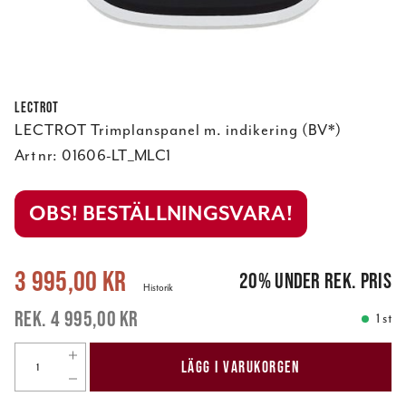
Lectrot
LECTROT Trimplanspanel m. indikering (BV*)
Art nr:
01606-LT_MLC1
OBS! BESTÄLLNINGSVARA!
Nuvarande pris
:
3 995,00 kr
Tidigare pris
:
4 995,00 kr
3 995,00 kr
20
%
under rek. pris
Historik
4 995,00 kr
1 st
LÄGG I VARUKORGEN