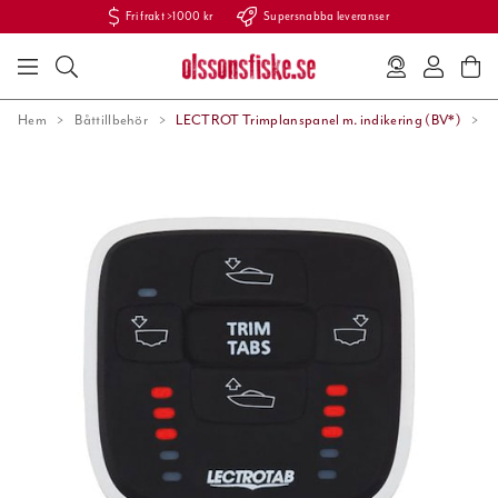
Fri frakt >1000 kr
Supersnabba leveranser
Hem
Båttillbehör
LECTROT Trimplanspanel m. indikering (BV*)