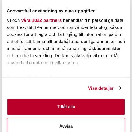
Ansvarsfull användning av dina uppgifter
Nyhet
Vi och
våra 1022 partners
behandlar din personliga data,
som t.ex. ditt IP-nummer, och använder teknologi såsom
cookies för att lagra och få tillgång till information på din
enhet för att kunna tillhandahålla personliga annonser och
innehåll, annons- och innehållsmätning, åskådarinsikter
och produktutveckling. Du kan själv välja vilka som får
använda din data och i vilka syften.
GARMIN
BOMBER
Med din tillåtelse skulle vi även vilja:
GARMIN ECHOMAP™ UHD
BOMBER 25A
MI
72SV UTAN GIVARE
Samla in information om din geografiska plats som
Visa detaljer
kan ha en noggrannhet på upp till flera meter
Identifiera din enhet genom att aktivt skanna den för
specifika kännetecken (fingeravtryck)
Tillåt alla
5.795,00 kr
159,00 kr
Ta reda på mer om hur dina personliga uppgifter
Rek. 10.599,00 kr
Rek. 249,00 kr
behandlas och ställ in dina preferenser i
detaljsektionen
.
Avvisa
6 ST
FINNS I LAGER.
Du kan ändra eller dra tillbaka ditt samtycke när som