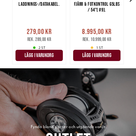
LADDNINGS-/DATAKABEL.
FJÄRR & FOTKONTROL 65LBS
/ 54"( #9).
279,00 kr
8.995,00 kr
Rek. 289,00 kr
Rek. 10.999,00 kr
2 ST
1 ST
LÄGG I VARUKORG
LÄGG I VARUKORG
Fynda bland partier och utgående varor