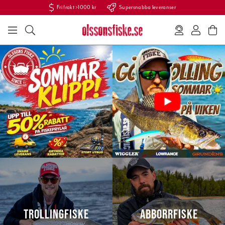
Fri frakt >1000 kr
Supersnabba leveranser
TROLLINGFISKE
ABBORRFISKE