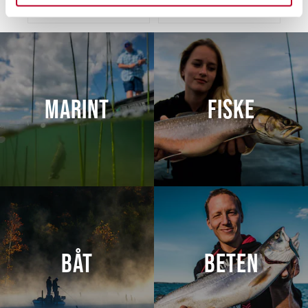
LÄGG I VARUKORG
LÄS MER
helst från cookie-förklaringen.
Vi använder enhetsidentifierare för att anpassa innehållet
och annonserna till användarna, tillhandahålla funktioner
för sociala medier och analysera vår trafik. Vi
vidarebefordrar även sådana identifierare och annan
MARINT
FISKE
information från din enhet till de sociala medier och
annons- och analysföretag som vi samarbetar med.
Dessa kan i sin tur kombinera informationen med annan
information som du har tillhandahållit eller som de har
samlat in när du har använt deras tjänster.
BÅT
BETEN