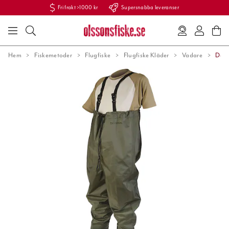
Fri frakt >1000 kr
Supersnabba leveranser
Hem
Fiskemetoder
Flugfiske
Flugfiske Kläder
Vadare
Daiw