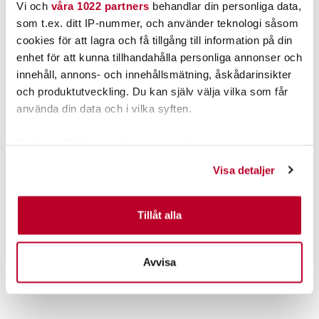
Vi och
våra 1022 partners
behandlar din personliga data,
som t.ex. ditt IP-nummer, och använder teknologi såsom
cookies för att lagra och få tillgång till information på din
enhet för att kunna tillhandahålla personliga annonser och
innehåll, annons- och innehållsmätning, åskådarinsikter
och produktutveckling. Du kan själv välja vilka som får
använda din data och i vilka syften.
Med din tillåtelse skulle vi även vilja:
Samla in information om din geografiska plats som
VISION
STONFO
Visa detaljer
kan ha en noggrannhet på upp till flera meter
Vision Atom Vadarpaket
STONFO REVFÄSTE.
med Känga
Identifiera din enhet genom att aktivt skanna den för
Nuvarande pris
:
Nuvarande pris
:
2 999,00 kr
35,00 kr
specifika kännetecken (fingeravtryck)
Tillåt alla
2 999,00 kr
Tidigare pris
:
35,00 kr
Tidigare pris
:
3 558,00 kr
39,00 kr
Ta reda på mer om hur dina personliga uppgifter
3 558,00 kr
39,00 kr
behandlas och ställ in dina preferenser i
detaljsektionen
.
FINNS I LAGER.
FINNS I LAGER.
Avvisa
Du kan ändra eller dra tillbaka ditt samtycke när som
LÄS MER
LÄS MER
helst från cookie-förklaringen.
Vi använder enhetsidentifierare för att anpassa innehållet