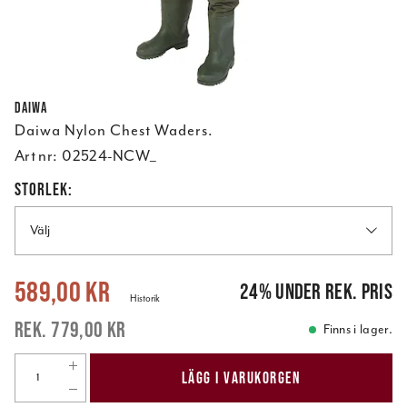
Daiwa
Daiwa Nylon Chest Waders.
Art nr:
02524-NCW_
STORLEK:
Välj
Nuvarande pris
:
589,00 kr
Tidigare pris
:
779,00 kr
589,00 kr
24
%
under rek. pris
Historik
779,00 kr
Finns i lager.
LÄGG I VARUKORGEN