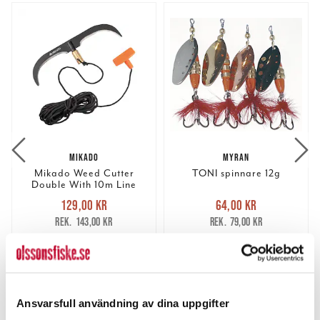
MIKADO
MYRAN
Mikado Weed Cutter
TONI spinnare 12g
Double With 10m Line
Nuvarande pris
:
Nuvarande pris
:
129,00 kr
64,00 kr
129,00 kr
Tidigare pris
:
64,00 kr
Tidigare pris
:
143,00 kr
79,00 kr
143,00 kr
79,00 kr
4 ST
FINNS I LAGER.
LÄGG I VARUKORGEN
LÄS MER
Ansvarsfull användning av dina uppgifter
ANDRA TITTADE OCKSÅ PÅ