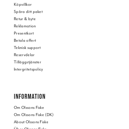
information från din enhet till de sociala medier och
Köpvillkor
annons- och analysföretag som vi samarbetar med.
Spåra ditt paket
Dessa kan i sin tur kombinera informationen med annan
Retur & byte
information som du har tillhandahållit eller som de har
Reklamation
samlat in när du har använt deras tjänster.
Presentkort
Betala offert
Teknisk support
Reservdelar
Tilläggstjänster
Intergritetspolicy
INFORMATION
Om Olssons Fiske
Om Olssons Fiske (DK)
About Olssons Fiske