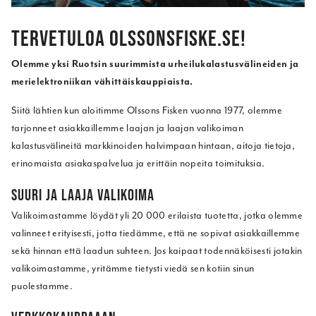
TERVETULOA OLSSONSFISKE.SE!
Olemme yksi Ruotsin suurimmista urheilukalastusvälineiden ja
merielektroniikan vähittäiskauppiaista.
Siitä lähtien kun aloitimme Olssons Fisken vuonna 1977, olemme
tarjonneet asiakkaillemme laajan ja laajan valikoiman
kalastusvälineitä markkinoiden halvimpaan hintaan, aitoja tietoja,
erinomaista asiakaspalvelua ja erittäin nopeita toimituksia.
SUURI JA LAAJA VALIKOIMA
Valikoimastamme löydät yli 20 000 erilaista tuotetta, jotka olemme
valinneet erityisesti, jotta tiedämme, että ne sopivat asiakkaillemme
sekä hinnan että laadun suhteen. Jos kaipaat todennäköisesti jotakin
valikoimastamme, yritämme tietysti viedä sen kotiin sinun
puolestamme.