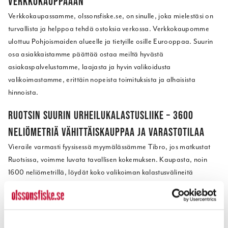
VERKKOKAUPPAAAN
Verkkokaupassamme, olssonsfiske.se, on sinulle, joka mielestäsi on
turvallista ja helppoa tehdä ostoksia verkossa. Verkkokaupomme
ulottuu Pohjoismaiden alueelle ja tietyille osille Eurooppaa. Suurin
osa asiakkaistamme päättää ostaa meiltä hyvästä
asiakaspalvelustamme, laajasta ja hyvin valikoidusta
valikoimastamme, erittäin nopeista toimituksista ja alhaisista
hinnoista.
RUOTSIN SUURIN URHEILUKALASTUSLIIKE – 3600
NELIÖMETRIÄ VÄHITTÄISKAUPPAA JA VARASTOTILAA
Vieraile varmasti fyysisessä myymälässämme Tibro, jos matkustat
Ruotsissa, voimme luvata tavallisen kokemuksen. Kaupasta, noin
1600 neliömetrillä, löydät koko valikoiman kalastusvälineitä
tunnetuilta tuotemerkeiltä, merielektroniikkaa ja venevarusteita -
kaikki onnistuneelle kalastukselle. Keskustele kalastuksesta
asiantuntevan henkilökuntamme kanssa. Lisäksi olet vain kilometrin
päässä Vätternistä, missä voimme luvata sinulle suurenmoisen ja