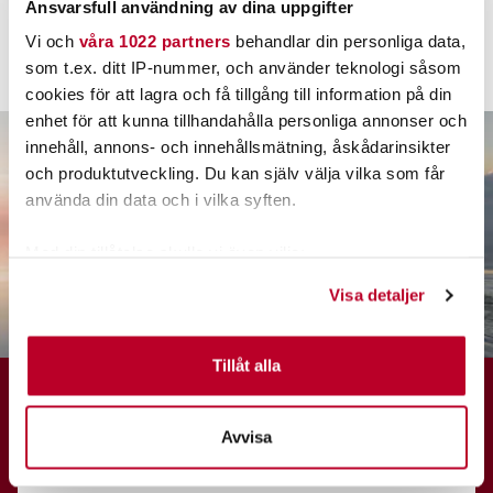
Ansvarsfull användning av dina uppgifter
adrenaliinia lisäävän kalastusseikkailun.
Vi och
våra 1022 partners
behandlar din personliga data,
Käy myymälässämme Tibro (englanniksi) >>
som t.ex. ditt IP-nummer, och använder teknologi såsom
cookies för att lagra och få tillgång till information på din
enhet för att kunna tillhandahålla personliga annonser och
innehåll, annons- och innehållsmätning, åskådarinsikter
och produktutveckling. Du kan själv välja vilka som får
använda din data och i vilka syften.
Med din tillåtelse skulle vi även vilja:
Samla in information om din geografiska plats som
Visa detaljer
kan ha en noggrannhet på upp till flera meter
Identifiera din enhet genom att aktivt skanna den för
specifika kännetecken (fingeravtryck)
Tillåt alla
MISSA INGET NYTT
Ta reda på mer om hur dina personliga uppgifter
behandlas och ställ in dina preferenser i
detaljsektionen
.
PRENUMERERA PÅ VÅRT NYHETSBREV
Avvisa
Du kan ändra eller dra tillbaka ditt samtycke när som
helst från cookie-förklaringen.