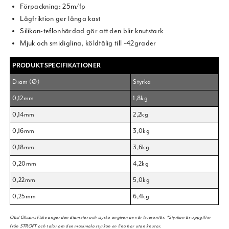
Förpackning: 25m/fp
Lågfriktion ger långa kast
Silikon-teflonhärdad gör att den blir knutstark
Mjuk och smidiglina, köldtålig till -42grader
PRODUKTSPECIFIKATIONER
Diam (Ø)
Styrka
0,12mm
1,8kg
0,14mm
2,2kg
0,16mm
3,0kg
0,18mm
3,6kg
0,20mm
4,2kg
0,22mm
5,0kg
0,25mm
6,4kg
Obs! Olssons Fiske anger den diameter och styrka angiven av vår leverantör. *Styrkan är uppgifter
från STROFT och talar om den maximala styrkan en lina har utan knutar.