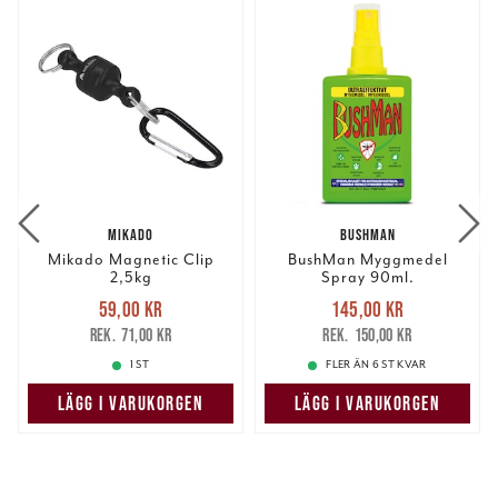
MIKADO
BUSHMAN
Mikado Magnetic Clip
BushMan Myggmedel
2,5kg
Spray 90ml.
Nuvarande pris
:
Nuvarande pris
:
59,00 kr
145,00 kr
59,00 kr
Tidigare pris
:
145,00 kr
Tidigare pris
:
71,00 kr
150,00 kr
71,00 kr
150,00 kr
1 ST
FLER ÄN 6 ST KVAR
LÄGG I VARUKORGEN
LÄGG I VARUKORGEN