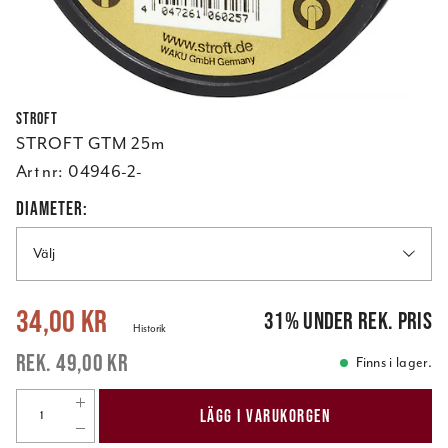
Stroft
STROFT GTM 25m
Art nr:
04946-2-
DIAMETER:
Välj
Nuvarande pris
:
34,00 kr
Tidigare pris
:
49,00 kr
34,00 kr
31
%
under rek. pris
Historik
49,00 kr
Finns i lager.
LÄGG I VARUKORGEN