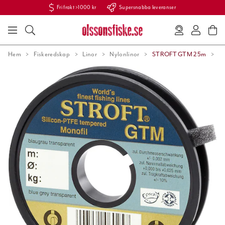
Fri frakt >1000 kr
Supersnabba leveranser
Hem
Fiskeredskap
Linor
Nylonlinor
STROFT GTM 25m