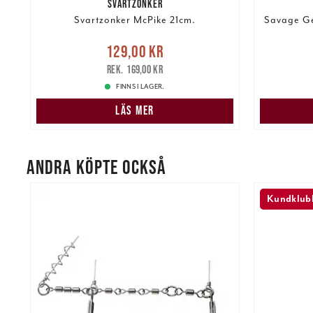
SVARTZONKER
Svartzonker McPike 21cm.
Savage Ge
re
Nuvarande pris
:
Nuvarand
129,00 kr
129,00 kr
Tidigare pris
:
169,00 kr
169,00 kr
FINNS I LAGER.
LÄS MER
ANDRA KÖPTE OCKSÅ
Kundklubb