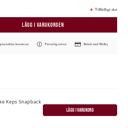
Tillfälligt slut
LÄGG I VARUKORGEN
persnabba leveranser
Personlig service
Betala med Walley
ske Keps Snapback
LÄGG I VARUKORG