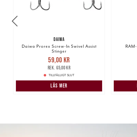
DAIWA
fp
Daiwa Prorex Screw-In Swivel Assist
RAM-
Stinger
re
Nuvarande pris
:
59,00 kr
Tidigare
59,00 kr
935
pris
:
65,00 kr
65,00 kr
TILLFÄLLIGT SLUT
LÄS MER