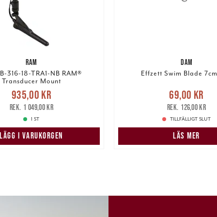
RAM
DAM
B-316-18-TRA1-NB RAM®
Effzett Swim Blade 7cm
Transducer Mount
Nuvarande pris
:
Nuvarande pris
:
69,00 k
935,00 kr
69,00 kr
,00 kr
Tidigare pris
:
pris
:
126,00 k
1 049,00 kr
126,00 kr
1 049,00 kr
1 ST
TILLFÄLLIGT SLUT
LÄGG I VARUKORGEN
LÄS MER