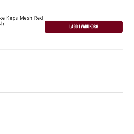
ske Keps Mesh Red
sh
LÄGG I VARUKORG