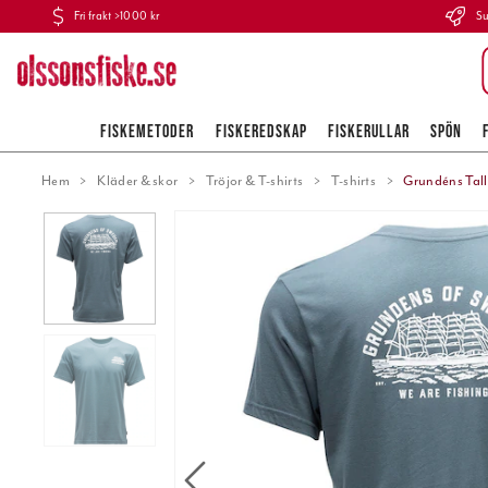
Fri frakt >1000 kr
Su
FISKEMETODER
FISKEREDSKAP
FISKERULLAR
SPÖN
Hem
Kläder & skor
Tröjor & T-shirts
T-shirts
Grundéns Tall