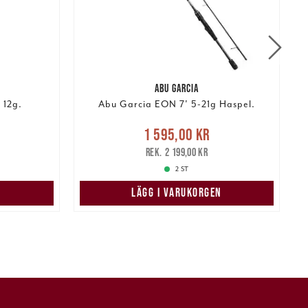
ABU GARCIA
 12g.
Abu Garcia EON 7' 5-21g Haspel.
Nuvarande pris
:
r
Tidigare
1 595,00 kr
1 595,00 kr
Tidigare pris
:
r
2 199,00 kr
2 199,00 kr
2 ST
LÄGG I VARUKORGEN