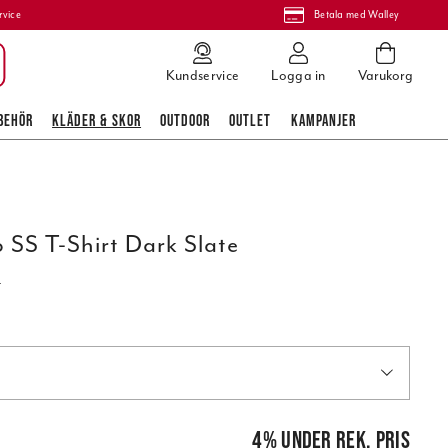
rvice
Betala med Walley
Kundservice
Logga in
Varukorg
BEHÖR
KLÄDER & SKOR
OUTDOOR
OUTLET
KAMPANJER
 SS T-Shirt Dark Slate
_
pris
:
300,00 kr
4
%
under rek. pris