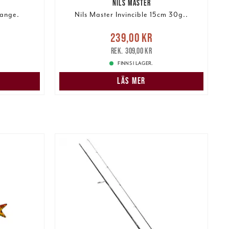
NILS MASTER
ange.
Nils Master Invincible 15cm 30g..
r
Tidigare
Nuvarande pris
:
239,00 kr
239,00 kr
Tidigare pris
:
309,00 kr
3
309,00 kr
FINNS I LAGER.
LÄS MER