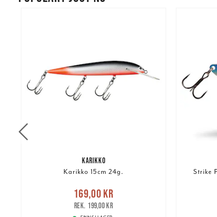
KARIKKO
Karikko 15cm 24g.
Strike 
re
Nuvarande pris
:
Nuvarand
169,00 kr
169,00 kr
Tidigare pris
:
199,00 kr
199,00 kr