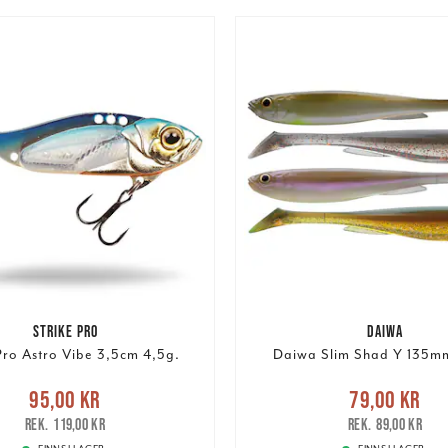
STRIKE PRO
DAIWA
Pro Astro Vibe 3,5cm 4,5g.
Daiwa Slim Shad Y 135mm
e pris
:
95,00 kr
Tidigare
Nuvarande pris
:
79,00 k
95,00 kr
79,00 kr
pris
:
119,00 kr
pris
:
89,00 kr
119,00 kr
89,00 kr