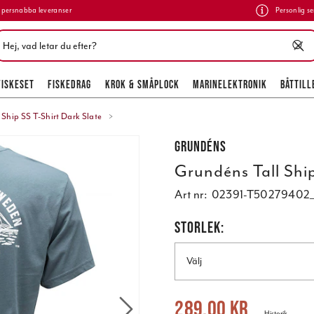
persnabba leveranser
Personlig se
FISKESET
FISKEDRAG
KROK & SMÅPLOCK
MARINELEKTRONIK
BÅTTILL
 Ship SS T-Shirt Dark Slate
Grundéns
Grundéns Tall Ship
Art nr:
02391-T50279402
STORLEK:
Välj
Nuvarande pris
:
289,00 kr
Tidigare 
289,00 kr
Historik