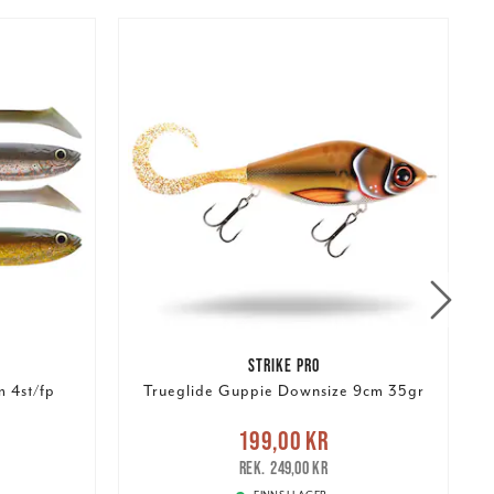
STRIKE PRO
 4st/fp
Trueglide Guppie Downsize 9cm 35gr
r
Tidigare
Nuvarande pris
:
199,00 kr
199,00 kr
Tidigare pris
:
249,00 kr
1
249,00 kr