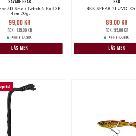
SAVAGE GEAR
BKK
ar 3D Smelt Twitch N Roll SR
BKK SPEAR-21 UVO. Or
14cm 20g.
e pris
:
99,00 kr
Tidigare
Nuvarande pris
:
89,00 k
99,00 kr
89,00 kr
pris
:
139,00 kr
pris
:
95,00 kr
139,00 kr
95,00 kr
FINNS I LAGER.
FINNS I LAGER.
LÄS MER
LÄS MER
pris!