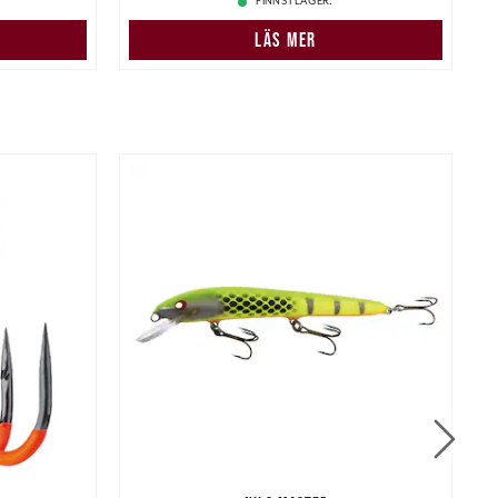
FINNS I LAGER.
LÄS MER