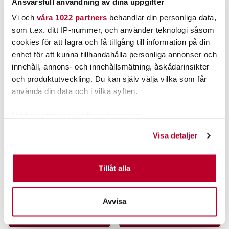
Ansvarsfull användning av dina uppgifter
Vi och
våra 1022 partners
behandlar din personliga data,
som t.ex. ditt IP-nummer, och använder teknologi såsom
cookies för att lagra och få tillgång till information på din
enhet för att kunna tillhandahålla personliga annonser och
innehåll, annons- och innehållsmätning, åskådarinsikter
och produktutveckling. Du kan själv välja vilka som får
använda din data och i vilka syften.
Med din tillåtelse skulle vi även vilja:
ROCK
ROCK
Samla in information om din geografiska plats som
Visa detaljer
TRAILERLINA Ø5MM X 12M MED
TRAILERLINA Ø6MM X 12M MED
kan ha en noggrannhet på upp till flera meter
1/4 KROK BL 2300KG
1/4 KROK BL 3300KG
Identifiera din enhet genom att aktivt skanna den för
specifika kännetecken (fingeravtryck)
Tillåt alla
395,00 kr
469,00 kr
Ta reda på mer om hur dina personliga uppgifter
Rek. 525,00 kr
Rek. 555,00 kr
behandlas och ställ in dina preferenser i
detaljsektionen
.
4 ST
4 ST
Avvisa
Du kan ändra eller dra tillbaka ditt samtycke när som
LÄGG I VARUKORG
LÄGG I VARUKORG
helst från cookie-förklaringen.