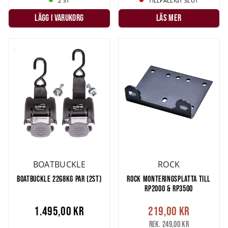
2 ST
TILLFÄLLIGT SLUT
LÄGG I VARUKORG
LÄS MER
BOATBUCKLE
ROCK
BOATBUCKLE 2268KG PAR (2ST)
ROCK MONTERINGSPLATTA TILL
RP2000 & RP3500
1.495,00 kr
219,00 kr
Rek. 249,00 kr