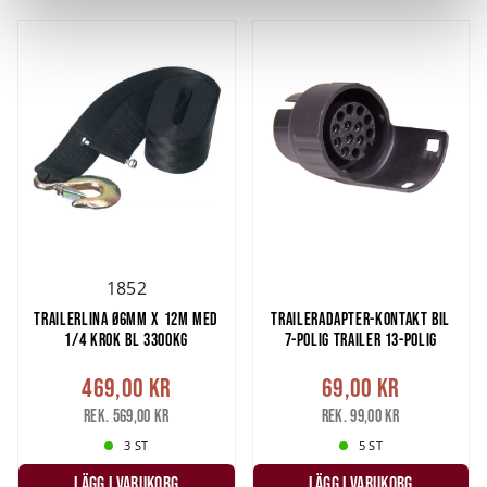
Vi använder enhetsidentifierare för att anpassa innehållet
och annonserna till användarna, tillhandahålla funktioner
för sociala medier och analysera vår trafik. Vi
vidarebefordrar även sådana identifierare och annan
information från din enhet till de sociala medier och
annons- och analysföretag som vi samarbetar med.
Dessa kan i sin tur kombinera informationen med annan
information som du har tillhandahållit eller som de har
samlat in när du har använt deras tjänster.
1852
TRAILERLINA Ø6MM X 12M MED
TRAILERADAPTER-KONTAKT BIL
1/4 KROK BL 3300KG
7-POLIG TRAILER 13-POLIG
469,00 kr
69,00 kr
Rek. 569,00 kr
Rek. 99,00 kr
3 ST
5 ST
LÄGG I VARUKORG
LÄGG I VARUKORG