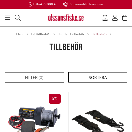
Fri frakt >1000 kr
Supersnabba leveranser
Hem
Båttillbehör
Trailer Tillbehör
Tillbehör
TILLBEHÖR
FILTER
(
0
)
SORTERA
5%