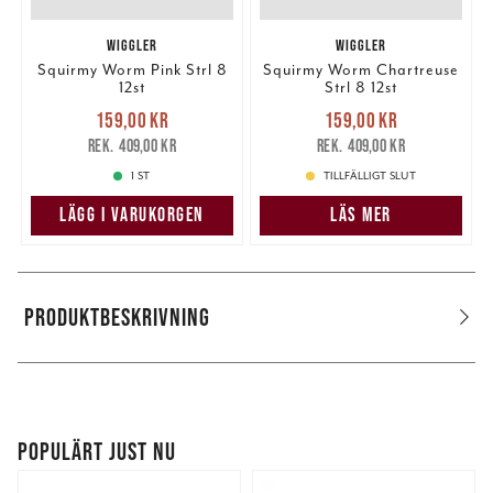
WIGGLER
WIGGLER
Squirmy Worm Pink Strl 8
Squirmy Worm Chartreuse
12st
Strl 8 12st
Nuvarande pris
:
Nuvarande pris
:
159,00 kr
159,00 kr
159,00 kr
Tidigare pris
:
159,00 kr
Tidigare pris
:
409,00 kr
409,00 kr
409,00 kr
409,00 kr
1 ST
TILLFÄLLIGT SLUT
LÄGG I VARUKORGEN
LÄS MER
PRODUKTBESKRIVNING
POPULÄRT JUST NU