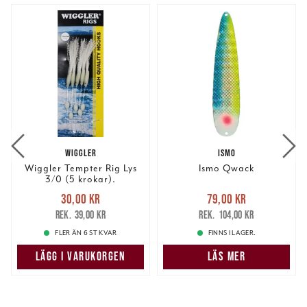
WIGGLER
ISMO
Wiggler Tempter Rig Lys
Ismo Qwack
3/0 (5 krokar).
Nuvarande pris
:
Nuvarande pris
:
30,00 kr
79,00 kr
30,00 kr
Tidigare pris
:
79,00 kr
Tidigare pris
:
39,00 kr
104,00 kr
39,00 kr
104,00 kr
FLER ÄN 6 ST KVAR
FINNS I LAGER.
LÄGG I VARUKORGEN
LÄS MER