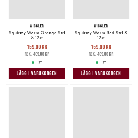
WIGGLER
WIGGLER
Squirmy Worm Orange Strl
Squirmy Worm Red Strl 8
8 12st
12st
Nuvarande pris
:
Nuvarande pris
:
159,00 kr
159,00 kr
159,00 kr
Tidigare pris
:
159,00 kr
Tidigare pris
:
409,00 kr
409,00 kr
409,00 kr
409,00 kr
1 ST
1 ST
LÄGG I VARUKORGEN
LÄGG I VARUKORGEN