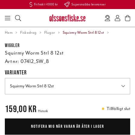
Fri frakt >1000 kr
Supersnabba leveranser
Hem
Fiskedrag
Flugor
Squirmy Worm Strl 8 12st
Wiggler
Squirmy Worm Strl 8 12st
Art nr:
07412_SW_8
VARIANTER
Squirmy Worm Strl 8 12st
Pris
:
159,00 kr
159,00 kr
Tillfälligt slut
Historik
NOTIFERA MIG NÄR VARAN ÄR ÅTER I LAGER