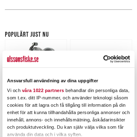
POPULÄRT JUST NU
Ansvarsfull användning av dina uppgifter
Vi och
våra 1022 partners
behandlar din personliga data,
som t.ex. ditt IP-nummer, och använder teknologi såsom
cookies för att lagra och få tillgång till information på din
OKUMA
THE PIG
enhet för att kunna tillhandahålla personliga annonser och
Okuma Cortez Black CZB
Pig Hula Chatterbait 15g
12
innehåll, annons- och innehållsmätning, åskådarinsikter
Nuvarande pris
:
Nuvarande pris
:
1 699,00 kr
75,00 kr
och produktutveckling. Du kan själv välja vilka som får
1 699,00 kr
Tidigare pris
:
75,00 kr
Tidigare pris
:
2 399,00 kr
99,00 kr
använda din data och i vilka syften.
2 399,00 kr
99,00 kr