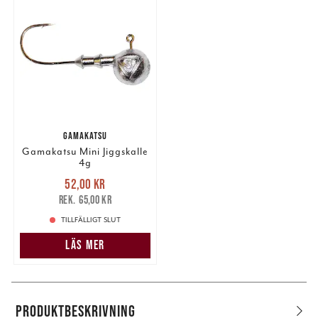
GAMAKATSU
Gamakatsu Mini Jiggskalle
4g
Nuvarande pris
:
52,00 kr
52,00 kr
Tidigare pris
:
65,00 kr
65,00 kr
TILLFÄLLIGT SLUT
LÄS MER
PRODUKTBESKRIVNING