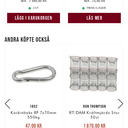
1 999,00 kr
75,00 kr
1 999,00 kr
75,00 kr
information som du har tillhandahållit eller som de har
samlat in när du har använt deras tjänster.
2 ST
FINNS I LAGER.
LÄGG I VARUKORGEN
LÄS MER
ANDRA KÖPTE OCKSÅ
1852
RON THOMPSON
Karbinhake RF 7x70mm
RT/DAM Kräftmjärde Stor
550kg
30st
Nuvarande pris
:
Nuvarande pris
:
47,00 kr
1 870,00 kr