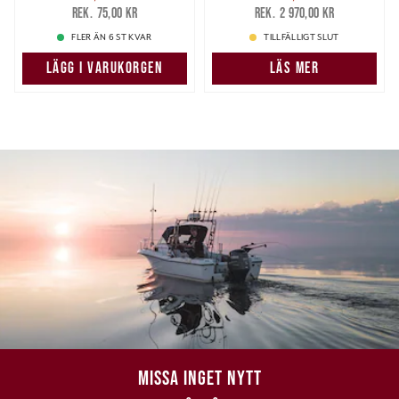
47,00 kr
Tidigare pris
:
1 870,00 kr
Tidigare pris
:
75,00 kr
2 970,00 kr
75,00 kr
2 970,00 kr
FLER ÄN 6 ST KVAR
TILLFÄLLIGT SLUT
LÄGG I VARUKORGEN
LÄS MER
MISSA INGET NYTT