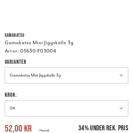
Gamakatsu
Gamakatsu Mini Jiggskalle 3g
Art nr:
05630-F03004
VARIANTER
Gamakatsu Mini Jiggskalle 3g
KROK:
04
Nuvarande pris
:
52,00 kr
Tidigare pris
:
79,00 kr
52,00 kr
34
%
under rek. pris
Historik