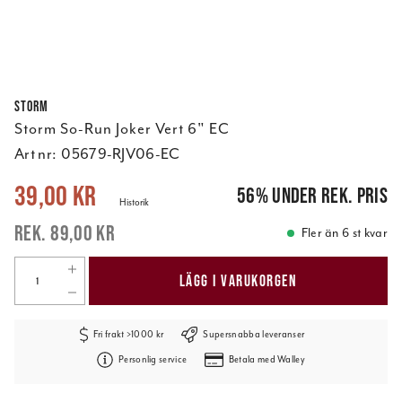
Storm
Storm So-Run Joker Vert 6" EC
Art nr:
05679-RJV06-EC
Nuvarande pris
:
39,00 kr
Tidigare pris
:
89,00 kr
39,00 kr
56
%
under rek. pris
Historik
89,00 kr
Fler än 6 st kvar
LÄGG I VARUKORGEN
Fri frakt >1000 kr
Supersnabba leveranser
Personlig service
Betala med Walley