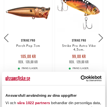
STRIKE PRO
STRIKE PRO
Perch Pop 7cm
Strike Pro Astro Vibe
4,5cm.
Nuvarande pris
:
Nuvarande pris
:
105,00 kr
99,00 kr
105,00 kr
Tidigare pris
:
99,00 kr
Tidigare pris
:
135,00 kr
129,00 kr
135,00 kr
129,00 kr
FINNS I LAGER.
FINNS I LAGER.
LÄS MER
LÄS MER
ANDRA TITTADE OCKSÅ PÅ
Ansvarsfull användning av dina uppgifter
Vi och
våra 1022 partners
behandlar din personliga data,