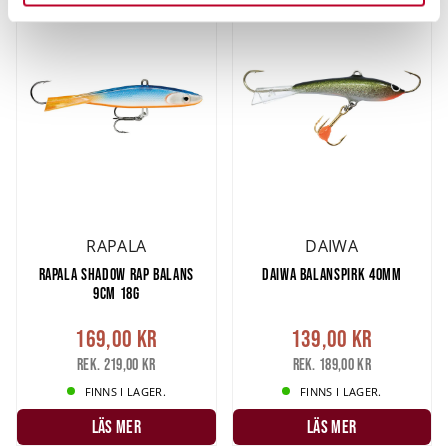
helst från cookie-förklaringen.
Vi använder enhetsidentifierare för att anpassa innehållet
och annonserna till användarna, tillhandahålla funktioner
för sociala medier och analysera vår trafik. Vi
vidarebefordrar även sådana identifierare och annan
information från din enhet till de sociala medier och
annons- och analysföretag som vi samarbetar med.
Dessa kan i sin tur kombinera informationen med annan
information som du har tillhandahållit eller som de har
RAPALA
DAIWA
samlat in när du har använt deras tjänster.
RAPALA SHADOW RAP BALANS
DAIWA BALANSPIRK 40MM
9CM 18G
169,00 kr
139,00 kr
Rek. 219,00 kr
Rek. 189,00 kr
FINNS I LAGER.
FINNS I LAGER.
LÄS MER
LÄS MER