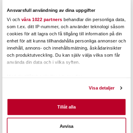
Ansvarsfull användning av dina uppgifter
Vi och
våra 1022 partners
behandlar din personliga data,
som t.ex. ditt IP-nummer, och använder teknologi såsom
cookies för att lagra och få tillgång till information på din
enhet för att kunna tillhandahålla personliga annonser och
innehåll, annons- och innehållsmätning, åskådarinsikter
och produktutveckling. Du kan själv välja vilka som får
använda din data och i vilka syften.
RAPALA
RAPALA
RAPALA BALANS 110MM/29G.
RAPALA SHADOW RAP BALANS
Med din tillåtelse skulle vi även vilja:
7CM 10G
Samla in information om din geografiska plats som
Visa detaljer
kan ha en noggrannhet på upp till flera meter
149,00 kr
149,00 kr
Identifiera din enhet genom att aktivt skanna den för
Rek. 199,00 kr
Rek. 199,00 kr
specifika kännetecken (fingeravtryck)
Tillåt alla
FINNS I LAGER.
FINNS I LAGER.
Ta reda på mer om hur dina personliga uppgifter
LÄS MER
LÄS MER
behandlas och ställ in dina preferenser i
detaljsektionen
.
Avvisa
Du kan ändra eller dra tillbaka ditt samtycke när som