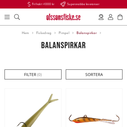
Fri frakt >1000 kr
Supersnabba leveranser
Hem
Fiskedrag
Pimpel
Balanspirkar
BALANSPIRKAR
FILTER
(
0
)
SORTERA