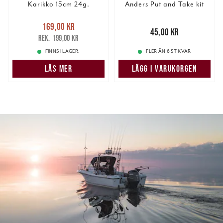
Karikko 15cm 24g.
Anders Put and Take kit
Nuvarande pris
:
169,00 kr
169,00 kr
Tidigare pris
:
Pris
:
45,00 kr
45,00 kr
199,00 kr
199,00 kr
FINNS I LAGER.
FLER ÄN 6 ST KVAR
LÄS MER
LÄGG I VARUKORGEN