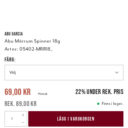
Abu Garcia
Abu Mörrum Spinner 18g
Art nr:
05402-MRR18_
FÄRG:
Välj
Nuvarande pris
:
69,00 kr
Tidigare pris
:
89,00 kr
69,00 kr
22
%
under rek. pris
Historik
89,00 kr
Finns i lager.
LÄGG I VARUKORGEN