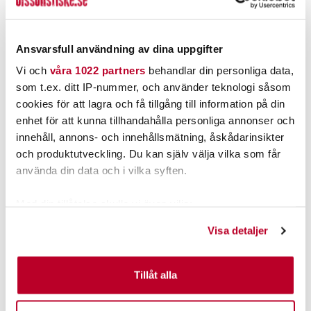
PRODUKTBESKRIVNING
Ansvarsfull användning av dina uppgifter
Vi och
våra 1022 partners
behandlar din personliga data,
som t.ex. ditt IP-nummer, och använder teknologi såsom
cookies för att lagra och få tillgång till information på din
POPULÄRT JUST NU
enhet för att kunna tillhandahålla personliga annonser och
innehåll, annons- och innehållsmätning, åskådarinsikter
och produktutveckling. Du kan själv välja vilka som får
använda din data och i vilka syften.
Med din tillåtelse skulle vi även vilja:
Samla in information om din geografiska plats som
Visa detaljer
kan ha en noggrannhet på upp till flera meter
Identifiera din enhet genom att aktivt skanna den för
specifika kännetecken (fingeravtryck)
Tillåt alla
THE PIG
PATRIOT
Ta reda på mer om hur dina personliga uppgifter
Pig Hula Tiny Chatterbait
Patriot Spöhållare ALU
behandlas och ställ in dina preferenser i
detaljsektionen
.
7g