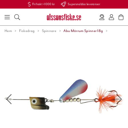
Fri frakt >1000 kr
Supersnabba leveranser
Hem
Fiskedrag
Spinnare
Abu Mörrum Spinner 18g