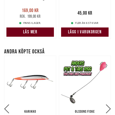
Nuvarande pris
:
169,00 kr
169,00 kr
Tidigare pris
:
Pris
:
45,00 kr
45,00 kr
199,00 kr
199,00 kr
FINNS I LAGER.
FLER ÄN 6 ST KVAR
LÄS MER
LÄGG I VARUKORGEN
ANDRA KÖPTE OCKSÅ
KARIKKO
OLSSONS FISKE