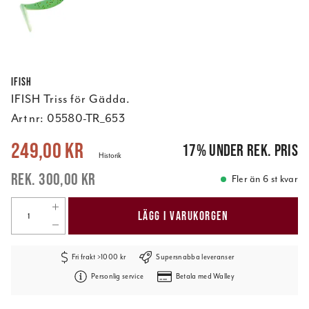
Ifish
IFISH Triss för Gädda.
Art nr:
05580-TR_653
Nuvarande pris
:
249,00 kr
Tidigare pris
:
300,00 kr
249,00 kr
17
%
under rek. pris
Historik
300,00 kr
Fler än 6 st kvar
LÄGG I VARUKORGEN
Fri frakt >1000 kr
Supersnabba leveranser
Personlig service
Betala med Walley