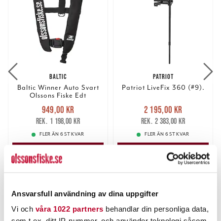
BALTIC
PATRIOT
Baltic Winner Auto Svart
Patriot LiveFix 360 (#9).
Olssons Fiske Edt
Nuvarande pris
:
Nuvarande pris
:
949,00 kr
2 195,00 kr
949,00 kr
Tidigare pris
:
2 195,00 kr
Tidigare pris
:
1 198,00 kr
2 383,00 kr
1 198,00 kr
2 383,00 kr
FLER ÄN 6 ST KVAR
FLER ÄN 6 ST KVAR
LÄGG I VARUKORGEN
LÄGG I VARUKORGEN
ANDRA TITTADE OCKSÅ PÅ
Ansvarsfull användning av dina uppgifter
Vi och
våra 1022 partners
behandlar din personliga data,
som t.ex. ditt IP-nummer, och använder teknologi såsom