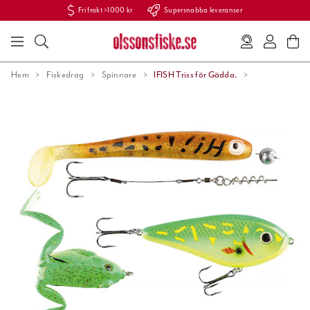
Fri frakt >1000 kr
Supersnabba leveranser
Hem
Fiskedrag
Spinnare
IFISH Triss för Gädda.