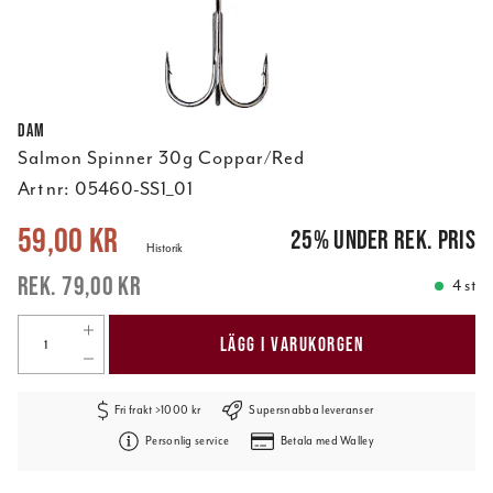
DAM
Salmon Spinner 30g Coppar/Red
Art nr:
05460-SS1_01
Nuvarande pris
:
59,00 kr
Tidigare pris
:
79,00 kr
59,00 kr
25
%
under rek. pris
Historik
79,00 kr
4 st
LÄGG I VARUKORGEN
Fri frakt >1000 kr
Supersnabba leveranser
Personlig service
Betala med Walley