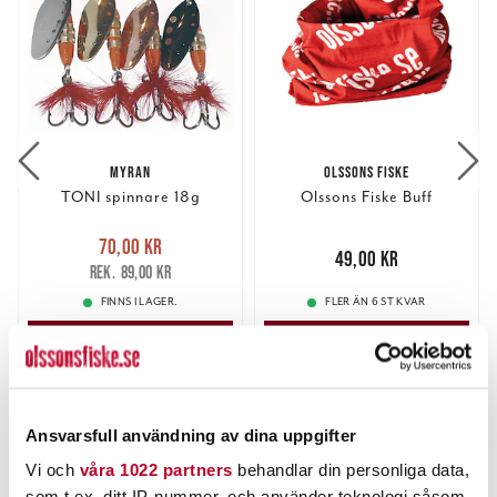
MYRAN
OLSSONS FISKE
TONI spinnare 18g
Olssons Fiske Buff
Nuvarande pris
:
70,00 kr
70,00 kr
Tidigare pris
:
Pris
:
49,00 kr
49,00 kr
89,00 kr
89,00 kr
FINNS I LAGER.
FLER ÄN 6 ST KVAR
LÄS MER
LÄGG I VARUKORGEN
ANDRA TITTADE OCKSÅ PÅ
Ansvarsfull användning av dina uppgifter
Vi och
våra 1022 partners
behandlar din personliga data,
som t.ex. ditt IP-nummer, och använder teknologi såsom