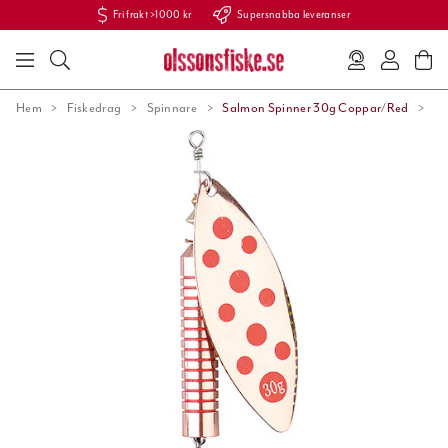
Fri frakt >1000 kr
Supersnabba leveranser
Hem
Fiskedrag
Spinnare
Salmon Spinner 30g Coppar/Red