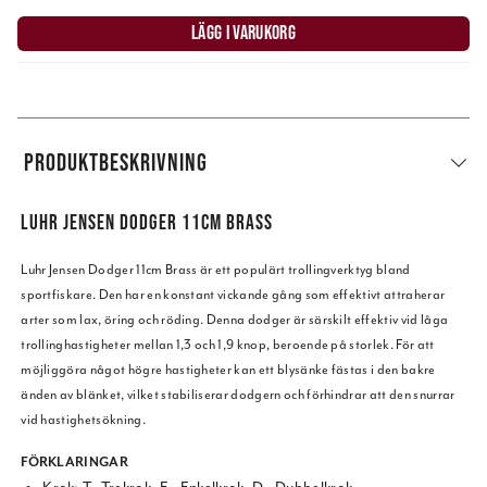
LÄGG I VARUKORG
PRODUKTBESKRIVNING
LUHR JENSEN DODGER 11CM BRASS
Luhr Jensen Dodger 11cm Brass är ett populärt trollingverktyg bland
sportfiskare. Den har en konstant vickande gång som effektivt attraherar
arter som lax, öring och röding. Denna dodger är särskilt effektiv vid låga
trollinghastigheter mellan 1,3 och 1,9 knop, beroende på storlek. För att
möjliggöra något högre hastigheter kan ett blysänke fästas i den bakre
änden av blänket, vilket stabiliserar dodgern och förhindrar att den snurrar
vid hastighetsökning.
FÖRKLARINGAR