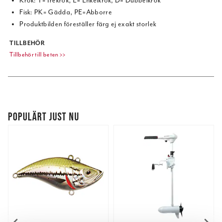
Krok: T=Trekrok, E= Enkelkrok, D= Dubbelkrok
Fisk: PK= Gädda, PE=Abborre
Produktbilden föreställer färg ej exakt storlek
TILLBEHÖR
Tillbehör till beten >>
POPULÄRT JUST NU