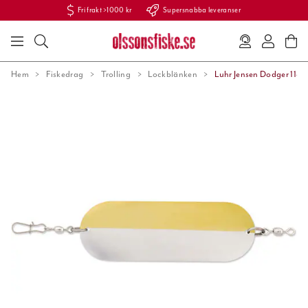
Fri frakt >1000 kr
Supersnabba leveranser
Hem
Fiskedrag
Trolling
Lockblänken
Luhr Jensen Dodger 11cm