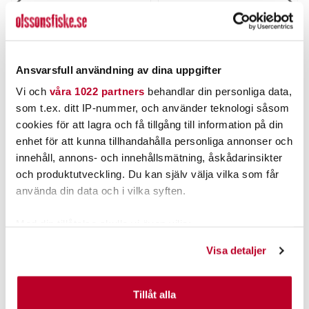
STRIKE PRO
WATERSNAKE
Strike Pro Flap Jack 6,5cm
Watersnake Venom SXW
14g
54 /(36") (#7).
Nuvarande pris
:
Nuvarande pris
:
99,00 kr
2 795,00 kr
99,00 kr
Tidigare pris
:
2 795,00 kr
Tidigare pris
:
Ansvarsfull användning av dina uppgifter
119,00 kr
3 199,00 kr
119,00 kr
3 199,00 kr
Vi och
våra 1022 partners
behandlar din personliga data,
FINNS I LAGER.
FLER ÄN 6 ST KVAR
som t.ex. ditt IP-nummer, och använder teknologi såsom
LÄS MER
LÄGG I VARUKORGEN
cookies för att lagra och få tillgång till information på din
enhet för att kunna tillhandahålla personliga annonser och
innehåll, annons- och innehållsmätning, åskådarinsikter
ANDRA TITTADE OCKSÅ PÅ
och produktutveckling. Du kan själv välja vilka som får
använda din data och i vilka syften.
Med din tillåtelse skulle vi även vilja:
Samla in information om din geografiska plats som
Visa detaljer
kan ha en noggrannhet på upp till flera meter
Identifiera din enhet genom att aktivt skanna den för
specifika kännetecken (fingeravtryck)
Tillåt alla