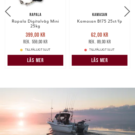
RAPALA
KAMASAN
Rapala Digitalvåg Mini
Kamasan B175 25st/fp
25kg
Nuvarande pris
:
Nuvarande pris
:
399,00 kr
62,00 kr
399,00 kr
Tidigare pris
:
62,00 kr
Tidigare pris
:
559,00 kr
89,00 kr
559,00 kr
89,00 kr
TILLFÄLLIGT SLUT
TILLFÄLLIGT SLUT
LÄS MER
LÄS MER