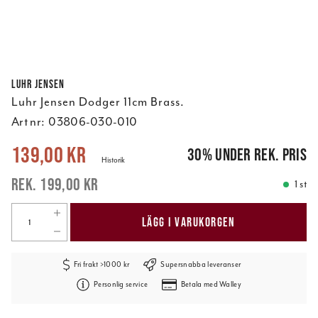
Luhr Jensen
Luhr Jensen Dodger 11cm Brass.
Art nr:
03806-030-010
Nuvarande pris
:
139,00 kr
Tidigare pris
:
199,00 kr
139,00 kr
30
%
under rek. pris
Historik
199,00 kr
1 st
LÄGG I VARUKORGEN
Fri frakt >1000 kr
Supersnabba leveranser
Personlig service
Betala med Walley