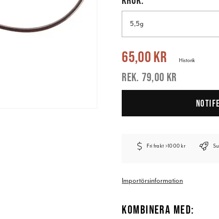
5,5g
Nuvarande pris
:
65,00 kr
Tidigare pr
65,00 kr
Historik
79,00 kr
NOTIF
Fri frakt >1000 kr
Su
Importörsinformation
KOMBINERA MED: