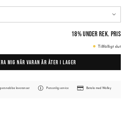
is
:
79,00 kr
18
%
under rek. pris
Tillfälligt slut
ERA MIG NÄR VARAN ÄR ÅTER I LAGER
persnabba leveranser
Personlig service
Betala med Walley