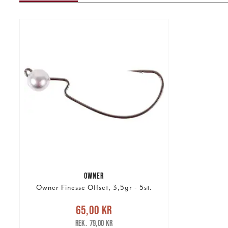
OWNER
Owner Finesse Offset, 3,5gr - 5st.
Nuvarande pris
:
65,00 kr
65,00 kr
Tidigare pris
:
79,00 kr
79,00 kr