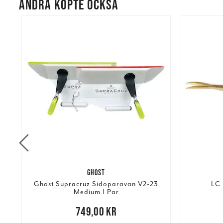
ANDRA KÖPTE OCKSÅ
GHOST
Ghost Supracruz Sidoparavan V2-23
LC 
Medium 1 Par
re
Nuvarand
Pris
:
749,00 kr
749,00 kr