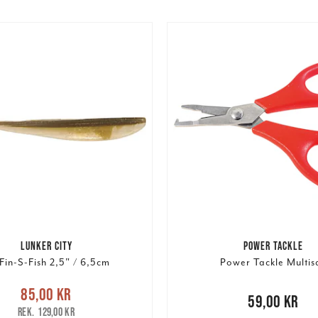
LUNKER CITY
POWER TACKLE
Fin-S-Fish 2,5" / 6,5cm
Power Tackle Multis
e pris
:
85,00 kr
Tidigare
85,00 kr
Pris
:
59,00 kr
59,00 kr
pris
:
129,00 kr
129,00 kr