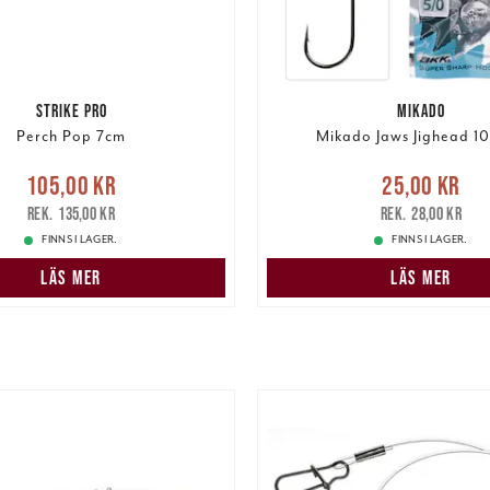
STRIKE PRO
MIKADO
Perch Pop 7cm
Mikado Jaws Jighead 10
Nuvarande pris
:
Nuvarande pris
:
25,00 k
105,00 kr
25,00 kr
r
Tidigare pris
:
135,00 kr
pris
:
28,00 kr
135,00 kr
28,00 kr
FINNS I LAGER.
FINNS I LAGER.
LÄS MER
LÄS MER