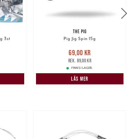
THE PIG
g 3st
Pig Jig Spin 15g
r
Tidigare
Nuvarande pris
:
69,00 kr
Tidigare
N
69,00 kr
pris
:
89,00 kr
89,00 kr
FINNS I LAGER.
LÄS MER