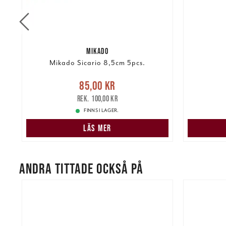
MIKADO
Mikado Sicario 8,5cm 5pcs.
Nuvarande pris
:
85,00 kr
Tidigare
85,00 kr
pris
:
100,00 kr
105,00 k
100,00 kr
FINNS I LAGER.
LÄS MER
ANDRA TITTADE OCKSÅ PÅ