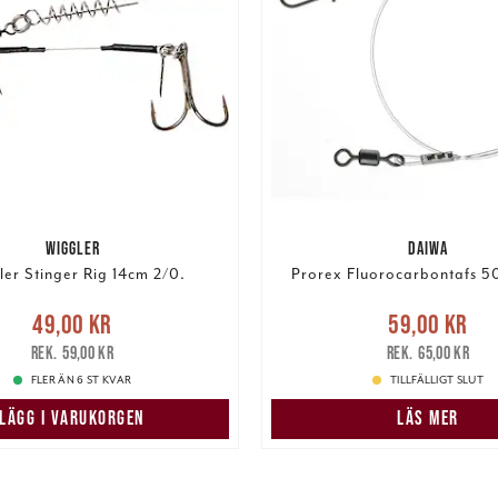
WIGGLER
DAIWA
er Stinger Rig 14cm 2/0.
Prorex Fluorocarbontafs 
e pris
:
49,00 kr
Tidigare
Nuvarande pris
:
59,00 k
49,00 kr
59,00 kr
pris
:
59,00 kr
pris
:
65,00 kr
59,00 kr
65,00 kr
FLER ÄN 6 ST KVAR
TILLFÄLLIGT SLUT
LÄGG I VARUKORGEN
LÄS MER