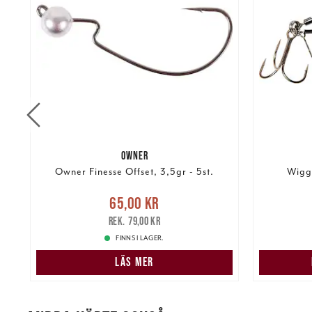
OWNER
Owner Finesse Offset, 3,5gr - 5st.
Wiggl
re
Nuvarande pris
:
65,00 kr
Tidigare
Nuvarand
65,00 kr
pris
:
79,00 kr
79,00 kr
FINNS I LAGER.
LÄS MER