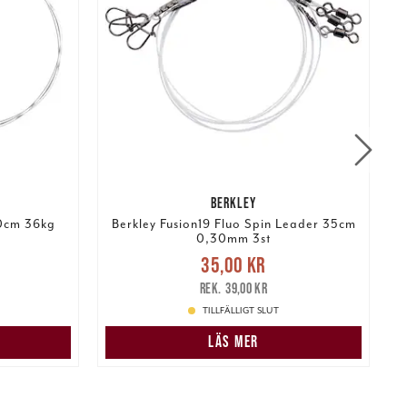
BERKLEY
50cm 36kg
Berkley Fusion19 Fluo Spin Leader 35cm
0,30mm 3st
r
Tidigare
Nuvarande pris
:
35,00 kr
Tidigare
N
35,00 kr
pris
:
39,00 kr
39,00 kr
TILLFÄLLIGT SLUT
LÄS MER