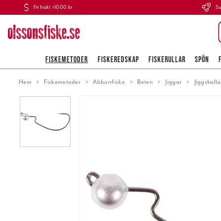
Fri frakt >1000 kr
Su
FISKEMETODER
FISKEREDSKAP
FISKERULLAR
SPÖN
Hem
Fiskemetoder
Abborrfiske
Beten
Jiggar
Jiggskalla