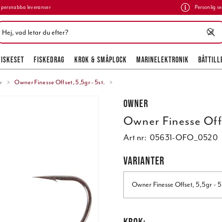
persnabba leveranser
Personlig se
FISKESET
FISKEDRAG
KROK & SMÅPLOCK
MARINELEKTRONIK
BÅTTILL
r
Owner Finesse Offset, 5,5gr - 5st.
Owner
Owner Finesse Offs
Art nr:
05631-OFO_0520
VARIANTER
Owner Finesse Offset, 5,5gr - 5
KROK: