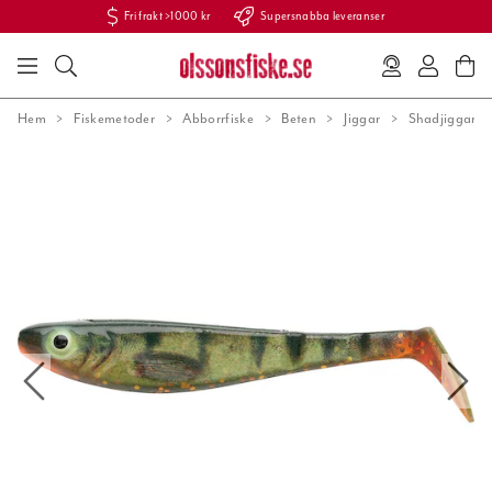
Fri frakt >1000 kr
Supersnabba leveranser
Hem
Fiskemetoder
Abborrfiske
Beten
Jiggar
Shadjiggar