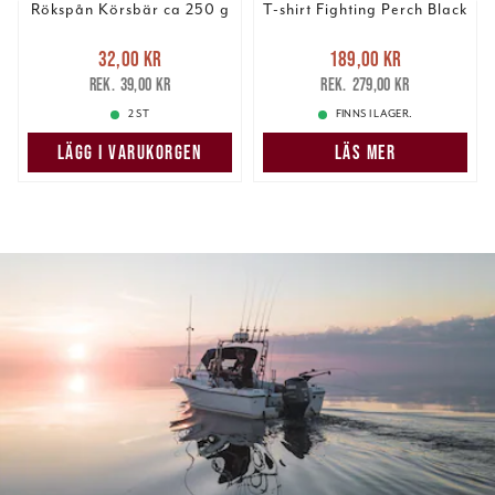
Rökspån Körsbär ca 250 g
T-shirt Fighting Perch Black
Nuvarande pris
:
Nuvarande pris
:
32,00 kr
189,00 kr
32,00 kr
Tidigare pris
:
189,00 kr
Tidigare pris
:
39,00 kr
279,00 kr
39,00 kr
279,00 kr
2 ST
FINNS I LAGER.
LÄGG I VARUKORGEN
LÄS MER