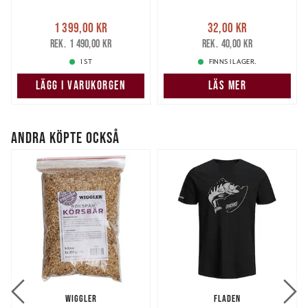
Nuvarande pris
:
Nuvarande pris
:
1 399,00 kr
32,00 kr
1 399,00 kr
Tidigare pris
:
32,00 kr
Tidigare pris
:
1 490,00 kr
40,00 kr
1 490,00 kr
40,00 kr
1 ST
FINNS I LAGER.
LÄGG I VARUKORGEN
LÄS MER
ANDRA KÖPTE OCKSÅ
WIGGLER
FLADEN