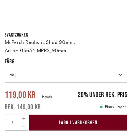
Svartzonker
McPerch Realistic Shad 90mm.
Art nr:
05634-MPRS_90mm
FÄRG:
Välj
Nuvarande pris
:
119,00 kr
Tidigare pris
:
149,00 kr
119,00 kr
20
%
under rek. pris
Historik
149,00 kr
Finns i lager.
LÄGG I VARUKORGEN