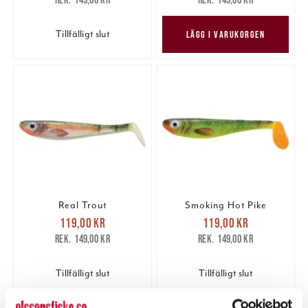
149,00 kr
149,00 kr
Tillfälligt slut
LÄGG I VARUKORGEN
Real Trout
Smoking Hot Pike
Nuvarande pris
:
Nuvarande pris
:
119,00 kr
119,00 kr
119,00 kr
Tidigare pris
:
119,00 kr
Tidigare pris
:
149,00 kr
149,00 kr
149,00 kr
149,00 kr
Tillfälligt slut
Tillfälligt slut