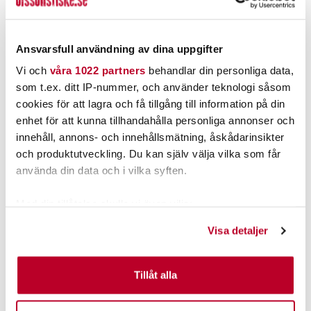
PRODUKTBESKRIVNING
Ansvarsfull användning av dina uppgifter
Vi och
våra 1022 partners
behandlar din personliga data,
som t.ex. ditt IP-nummer, och använder teknologi såsom
cookies för att lagra och få tillgång till information på din
POPULÄRT JUST NU
enhet för att kunna tillhandahålla personliga annonser och
innehåll, annons- och innehållsmätning, åskådarinsikter
och produktutveckling. Du kan själv välja vilka som får
använda din data och i vilka syften.
Med din tillåtelse skulle vi även vilja:
Samla in information om din geografiska plats som
Visa detaljer
kan ha en noggrannhet på upp till flera meter
Identifiera din enhet genom att aktivt skanna den för
specifika kännetecken (fingeravtryck)
Tillåt alla
ABU GARCIA
PATRIOT
Ta reda på mer om hur dina personliga uppgifter
Abu Ambassadeur 7000i
PATRIOT Deep Diver
behandlas och ställ in dina preferenser i
detaljsektionen
.
Salmon Special LC (m).
Medium Gold Chrome