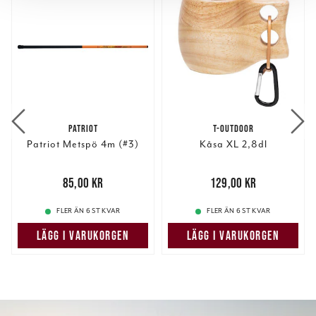
för sociala medier och analysera vår trafik. Vi
vidarebefordrar även sådana identifierare och annan
information från din enhet till de sociala medier och
annons- och analysföretag som vi samarbetar med.
Dessa kan i sin tur kombinera informationen med annan
information som du har tillhandahållit eller som de har
samlat in när du har använt deras tjänster.
PATRIOT
T-OUTDOOR
Patriot Metspö 4m (#3)
Kåsa XL 2,8dl
Pris
:
85,00 kr
85,00 kr
Pris
:
129,00 kr
129,00 kr
FLER ÄN 6 ST KVAR
FLER ÄN 6 ST KVAR
LÄGG I VARUKORGEN
LÄGG I VARUKORGEN