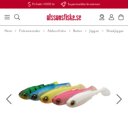
Fri frakt >1000 kr
Supersnabba leveranser
Hem
Fiskemetoder
Abborrfiske
Beten
Jiggar
Shadjiggar