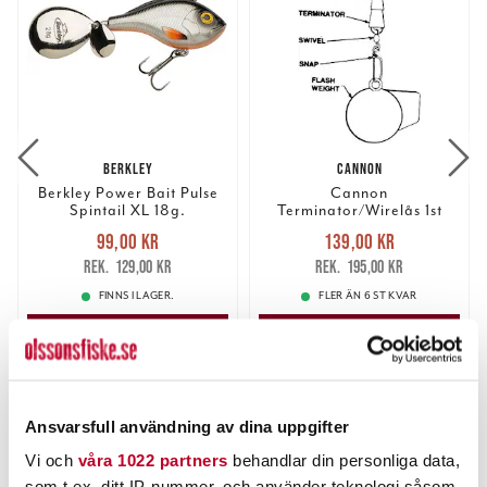
BERKLEY
CANNON
Berkley Power Bait Pulse
Cannon
Spintail XL 18g.
Terminator/Wirelås 1st
wirelås
Nuvarande pris
:
Nuvarande pris
:
99,00 kr
139,00 kr
99,00 kr
Tidigare pris
:
139,00 kr
Tidigare pris
:
129,00 kr
195,00 kr
129,00 kr
195,00 kr
FINNS I LAGER.
FLER ÄN 6 ST KVAR
LÄS MER
LÄGG I VARUKORGEN
ANDRA TITTADE OCKSÅ PÅ
Ansvarsfull användning av dina uppgifter
Vi och
våra 1022 partners
behandlar din personliga data,
som t.ex. ditt IP-nummer, och använder teknologi såsom