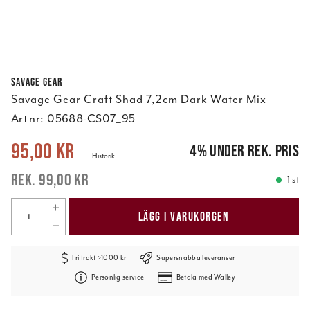
Savage Gear
Savage Gear Craft Shad 7,2cm Dark Water Mix
Art nr:
05688-CS07_95
Nuvarande pris
:
95,00 kr
Tidigare pris
:
99,00 kr
95,00 kr
4
%
under rek. pris
Historik
99,00 kr
1 st
LÄGG I VARUKORGEN
Fri frakt >1000 kr
Supersnabba leveranser
Personlig service
Betala med Walley