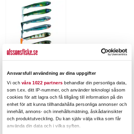
Flash
Nuvarande pris
:
109,00 kr
109,00 kr
Tidigare pris
:
Ansvarsfull användning av dina uppgifter
119,00 kr
119,00 kr
Vi och
våra 1022 partners
behandlar din personliga data,
LÄGG I VARUKORGEN
som t.ex. ditt IP-nummer, och använder teknologi såsom
cookies för att lagra och få tillgång till information på din
enhet för att kunna tillhandahålla personliga annonser och
innehåll, annons- och innehållsmätning, åskådarinsikter
och produktutveckling. Du kan själv välja vilka som får
PRODUKTBESKRIVNING
använda din data och i vilka syften.