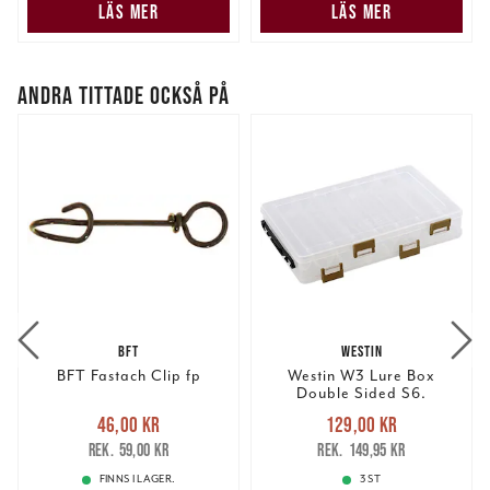
LÄS MER
LÄS MER
samlat in när du har använt deras tjänster.
ANDRA TITTADE OCKSÅ PÅ
BFT
WESTIN
BFT Fastach Clip fp
Westin W3 Lure Box
Double Sided S6.
Nuvarande pris
:
Nuvarande pris
:
46,00 kr
129,00 kr
46,00 kr
Tidigare pris
:
129,00 kr
Tidigare pris
:
59,00 kr
149,95 kr
59,00 kr
149,95 kr
FINNS I LAGER.
3 ST