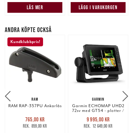
LÄS MER
LÄGG I VARUKORGEN
ANDRA KÖPTE OCKSÅ
Kundklubbpris!
RAM
GARMIN
RAM RAP-357PU Ankarlås
Garmin ECHOMAP UHD2
72sv med GT54 - plotter /
ekolod
Nuvarande pris
:
Nuvarande pris
:
765,00 kr
9 995,00 kr
765,00 kr
Tidigare pris
:
9 995,00 kr
Tidigare pris
:
859,00 kr
12 649,00 kr
859,00 kr
12 649,00 kr