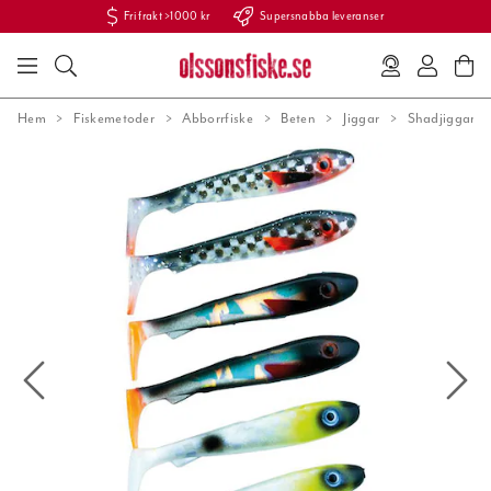
Fri frakt >1000 kr
Supersnabba leveranser
Hem
Fiskemetoder
Abborrfiske
Beten
Jiggar
Shadjiggar