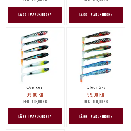
109,00 kr
109,00 kr
LÄGG I VARUKORGEN
LÄGG I VARUKORGEN
Overcast
Clear Sky
Nuvarande pris
:
Nuvarande pris
:
99,00 kr
99,00 kr
99,00 kr
Tidigare pris
:
99,00 kr
Tidigare pris
:
109,00 kr
109,00 kr
109,00 kr
109,00 kr
LÄGG I VARUKORGEN
LÄGG I VARUKORGEN