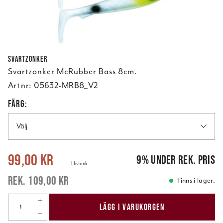
Svartzonker
Svartzonker McRubber Bass 8cm.
Art nr:
05632-MRB8_V2
FÄRG:
Välj
Nuvarande pris
:
99,00 kr
Tidigare pris
:
109,00 kr
99,00 kr
9
%
under rek. pris
Historik
109,00 kr
Finns i lager.
LÄGG I VARUKORGEN