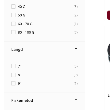
40 G
(
3
)
50 G
(
2
)
60 - 70 G
(
1
)
80 - 100 G
(
7
)
Längd
7"
(
5
)
8"
(
9
)
9"
(
1
)
D
Fiskemetod