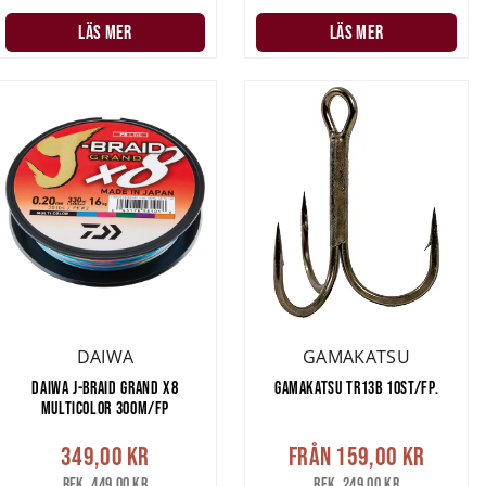
LÄS MER
LÄS MER
DAIWA
GAMAKATSU
DAIWA J-BRAID GRAND X8
GAMAKATSU TR13B 10ST/FP.
MULTICOLOR 300M/FP
349,00 kr
Från
159,00 kr
Rek. 449,00 kr
Rek. 249,00 kr