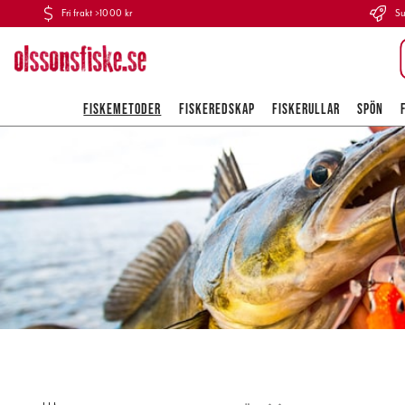
Fri frakt >1000 kr
Su
FISKEMETODER
FISKEREDSKAP
FISKERULLAR
SPÖN