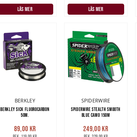
LÄS MER
LÄS MER
BERKLEY
SPIDERWIRE
BERKLEY SICK FLUOROCARBON
SPIDERWIRE STEALTH SMOOTH
50M.
BLUE CAMO 150M
89,00 kr
249,00 kr
Rek. 119,00 kr
Rek. 329,00 kr