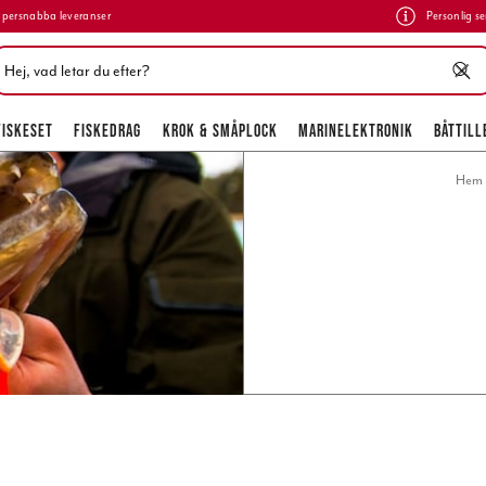
persnabba leveranser
Personlig se
FISKESET
FISKEDRAG
KROK & SMÅPLOCK
MARINELEKTRONIK
BÅTTILL
Hem