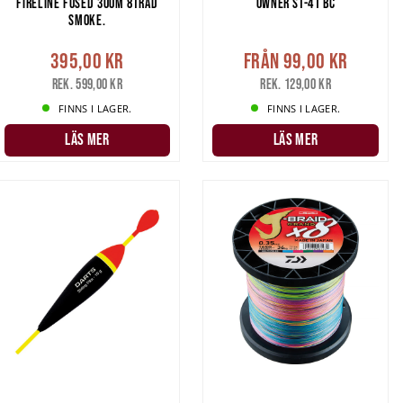
FIRELINE FUSED 300M 8TRÅD
OWNER ST-41 BC
SMOKE.
395,00 kr
Från
99,00 kr
Rek. 599,00 kr
Rek. 129,00 kr
FINNS I LAGER.
FINNS I LAGER.
LÄS MER
LÄS MER