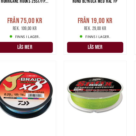
HURRICANE HOOKS 25ST/FP...
RUND BLYKULA MED HÅL FP
Från
75,00 kr
Från
19,00 kr
Rek. 109,00 kr
Rek. 29,00 kr
FINNS I LAGER.
FINNS I LAGER.
LÄS MER
LÄS MER