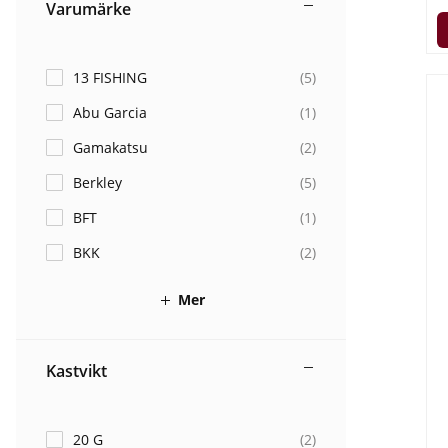
Varumärke
13 FISHING
(
5
)
Abu Garcia
(
1
)
Gamakatsu
(
2
)
Berkley
(
5
)
BFT
(
1
)
BKK
(
2
)
Mer
Kastvikt
20 G
(
2
)