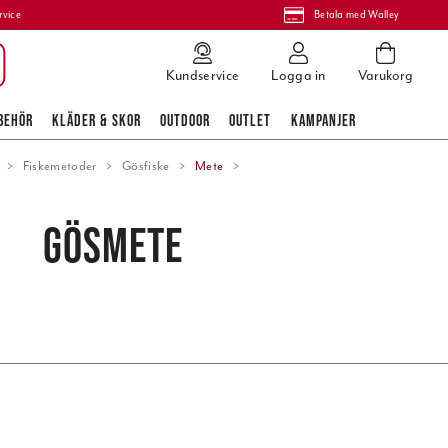
rvice
Betala med Walley
Kundservice
Logga in
Varukorg
BEHÖR
KLÄDER & SKOR
OUTDOOR
OUTLET
KAMPANJER
Fiskemetoder
Gösfiske
Mete
GÖSMETE
Popularitet