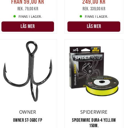
Från
59,00 kr
249,00 kr
Rek. 79,00 kr
Rek. 339,00 kr
FINNS I LAGER.
FINNS I LAGER.
LÄS MER
LÄS MER
OWNER
SPIDERWIRE
OWNER ST-36BC FP
SPIDERWIRE DURA-4 YELLOW
150M.