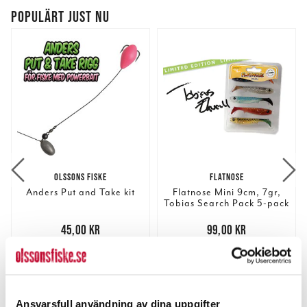
POPULÄRT JUST NU
OLSSONS FISKE
FLATNOSE
Anders Put and Take kit
Flatnose Mini 9cm, 7gr,
Tobias Search Pack 5-pack
Pris
:
45,00 kr
45,00 kr
Pris
:
99,00 kr
99,00 kr
FLER ÄN 6 ST KVAR
TILLFÄLLIGT SLUT
LÄGG I VARUKORGEN
LÄS MER
Ansvarsfull användning av dina uppgifter