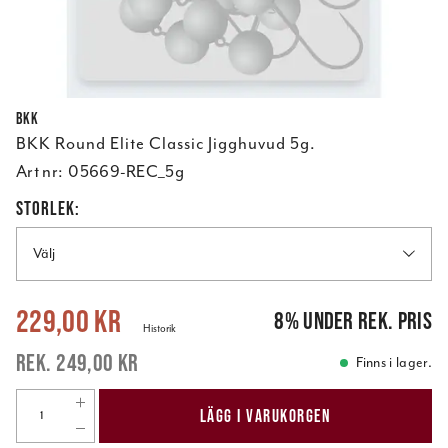
BKK
BKK Round Elite Classic Jigghuvud 5g.
Art nr:
05669-REC_5g
STORLEK:
Välj
Nuvarande pris
:
229,00 kr
Tidigare pris
:
249,00 kr
229,00 kr
8
%
under rek. pris
Historik
249,00 kr
Finns i lager.
LÄGG I VARUKORGEN