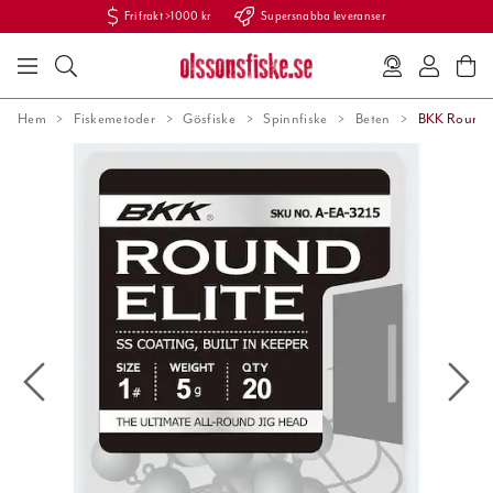
Fri frakt >1000 kr
Supersnabba leveranser
Hem
Fiskemetoder
Gösfiske
Spinnfiske
Beten
BKK Round E