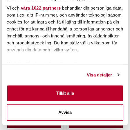
Vi och
våra 1022 partners
behandlar din personliga data,
ANDRA TITTADE OCKSÅ PÅ
som t.ex. ditt IP-nummer, och använder teknologi såsom
cookies för att lagra och få tillgång till information på din
enhet för att kunna tillhandahålla personliga annonser och
innehåll, annons- och innehållsmätning, åskådarinsikter
och produktutveckling. Du kan själv välja vilka som får
använda din data och i vilka syften.
Med din tillåtelse skulle vi även vilja:
Samla in information om din geografiska plats som
Visa detaljer
kan ha en noggrannhet på upp till flera meter
DARTS
SAVAGE GEAR
Hard Lock Beteslås fp.
Savage Gear Ball Jighead
Identifiera din enhet genom att aktivt skanna den för
10g 25st
specifika kännetecken (fingeravtryck)
Tillåt alla
Nuvarande pris
:
Nuvarande pris
:
55,00 kr
189,00 kr
Ta reda på mer om hur dina personliga uppgifter
55,00 kr
Tidigare pris
:
189,00 kr
Tidigare pris
:
69,00 kr
239,00 kr
69,00 kr
239,00 kr
behandlas och ställ in dina preferenser i
detaljsektionen
.
Avvisa
FINNS I LAGER.
FINNS I LAGER.
Du kan ändra eller dra tillbaka ditt samtycke när som
helst från cookie-förklaringen.
LÄS MER
LÄS MER