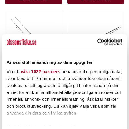
Ansvarsfull användning av dina uppgifter
Vi och
våra 1022 partners
behandlar din personliga data,
som t.ex. ditt IP-nummer, och använder teknologi såsom
ABU GARCIA
WESTIN
cookies för att lagra och få tillgång till information på din
ABU GARCIA SPIKE S VERTICAL
WESTIN W3 2ND VERTIKAL
enhet för att kunna tillhandahålla personliga annonser och
HASPEL 6,1" 14-35G.
HASPEL 6,2` 185CM 14-28G
innehåll, annons- och innehållsmätning, åskådarinsikter
och produktutveckling. Du kan själv välja vilka som får
1.099,00 kr
1.489,00 kr
använda din data och i vilka syften.
Rek. 1.249,00 kr
Rek. 1.699,95 kr
2 ST
1 ST
Med din tillåtelse skulle vi även vilja: