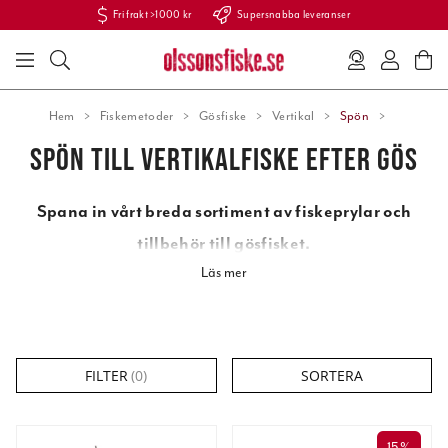
Fri frakt >1000 kr
Supersnabba leveranser
Hem
Fiskemetoder
Gösfiske
Vertikal
Spön
SPÖN TILL VERTIKALFISKE EFTER GÖS
Spana in vårt breda sortiment av fiskeprylar och
tillbehör till gösfisket.
Här har vi samlat massor av bra grejer till ett lyckat gösfiske. Gå in
Läs mer
under önskad metod så hittar du heta prylar för just ditt fiske.
Tips från proffsen till ditt gösfiske:
Kör långsamt när du trollar efter gös. Lagom hastighet är 1-1,5 knop.
FILTER
(
0
)
SORTERA
Använd fluorcarbonlina som tafs när du fiskar gös, t. ex. Trilene Fluorcarbon
från Berkley. Fluorcarbon står bättre emot vassa tänder än en vanlig nylonlina
och dessutom syns den inte lika bra i vattnet.
Kolla in vårt breda sortiment av
15%