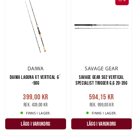
fluorcarbonlinor här >>
Använd ytparavaner, t. ex. Ghost sidoparavaner, vid göstrolling för att enkelt
sprida dina beten i sidled.
Spana in Ghost sidoparavaner här >>
För att få betet ner till önskat djup, där gösen står, kan du fästa sänket med
ett gummiband på linan. Ett ännu bättre och smidigare sätt är att istället
fästa sänket i en Ghost Catch N' Release utlösare, det gör att du snabbt och
enkelt kan fästa sänket på valfri position på linan, utan att behöva ta bort
sänket innan du landar fisken.
Köp Ghost Catch N' Release utlösare här >>
DAIWA
SAVAGE GEAR
DAIWA LAGUNA XT VERTICAL 6`
SAVAGE GEAR SG2 VERTICAL
-50G
SPECIALIST TRIGGER 6,6 20-35G
399,00 kr
594,15 kr
Rek. 439,00 kr
Rek. 999,00 kr
FINNS I LAGER.
FINNS I LAGER.
LÄGG I VARUKORG
LÄGG I VARUKORG