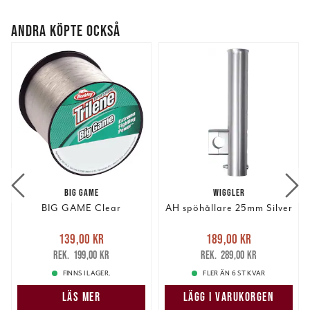
ANDRA KÖPTE OCKSÅ
BIG GAME
WIGGLER
BIG GAME Clear
AH spöhållare 25mm Silver
Nuvarande pris
:
Nuvarande pris
:
139,00 kr
189,00 kr
139,00 kr
Tidigare pris
:
189,00 kr
Tidigare pris
:
199,00 kr
289,00 kr
199,00 kr
289,00 kr
FINNS I LAGER.
FLER ÄN 6 ST KVAR
LÄS MER
LÄGG I VARUKORGEN