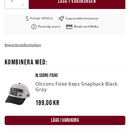
LÄGG I VARUKORGEN
Fri frakt >1000 kr
Supersnabba leveranser
Personlig service
Betala med Walley
Importörsinformation
KOMBINERA MED:
OLSSONS FISKE
Olssons Fiske Keps Snapback Black
Gray
199,00 kr
LÄGG I VARUKORG