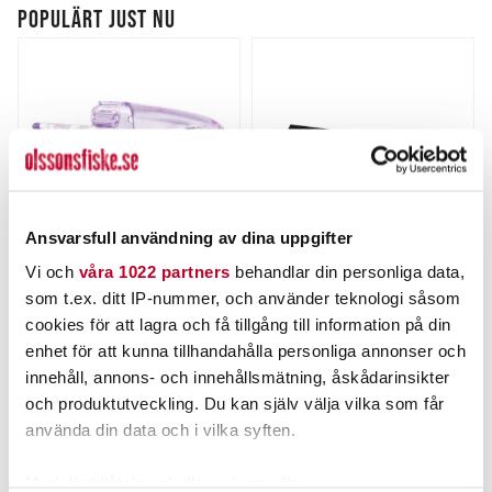
POPULÄRT JUST NU
Ansvarsfull användning av dina uppgifter
Vi och
våra 1022 partners
behandlar din personliga data,
LUHR JENSEN
RAPALA
som t.ex. ditt IP-nummer, och använder teknologi såsom
Luhr Jensen Whole Bait
Rapala Soft Grip Filé 9"
Head Medium
23cm
cookies för att lagra och få tillgång till information på din
Nuvarande pris
:
Nuvarande pris
:
79,00 kr
295,00 kr
enhet för att kunna tillhandahålla personliga annonser och
79,00 kr
Tidigare pris
:
295,00 kr
Tidigare pris
:
99,00 kr
420,00 kr
innehåll, annons- och innehållsmätning, åskådarinsikter
99,00 kr
420,00 kr
och produktutveckling. Du kan själv välja vilka som får
FINNS I LAGER.
6 ST
använda din data och i vilka syften.
LÄS MER
LÄGG I VARUKORGEN
Med din tillåtelse skulle vi även vilja: