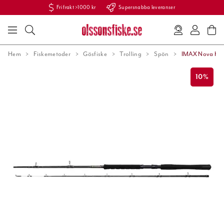
Fri frakt >1000 kr
Supersnabba leveranser
Hem
Fiskemetoder
Gösfiske
Trolling
Spön
IMAX Nova Hard
10%