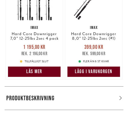
IMAX
IMAX
Hard Core Downrigger
Hard Core Downrigger
7,0" 12-25lbs 2sec 4 pack
8,0" 12-25lbs 2sec (#1)
Nuvarande pris
:
Nuvarande pris
:
1 195,00 kr
399,00 kr
1 195,00 kr
Tidigare pris
:
399,00 kr
Tidigare pris
:
2 196,00 kr
599,00 kr
2 196,00 kr
599,00 kr
TILLFÄLLIGT SLUT
FLER ÄN 6 ST KVAR
LÄS MER
LÄGG I VARUKORGEN
PRODUKTBESKRIVNING