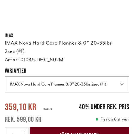
IMAX
IMAX Nova Hard Core Planner 8,0" 20-35lbs
2sec (#1)
Art nr:
01045-DHC_802M
VARIANTER
IMAX Nova Hard Core Planner 8,0" 20-35lbs 2sec (#1)
Nuvarande pris
:
359,10 kr
Tidigare pris
:
599,00 kr
359,10 kr
40
%
under rek. pris
Historik
599,00 kr
Fler än 6 st kvar