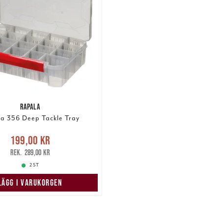
RAPALA
a 356 Deep Tackle Tray
Nuvarande pris
:
199,00 kr
,00 kr
Tidigare pris
:
289,00 kr
289,00 kr
2 ST
LÄGG I VARUKORGEN