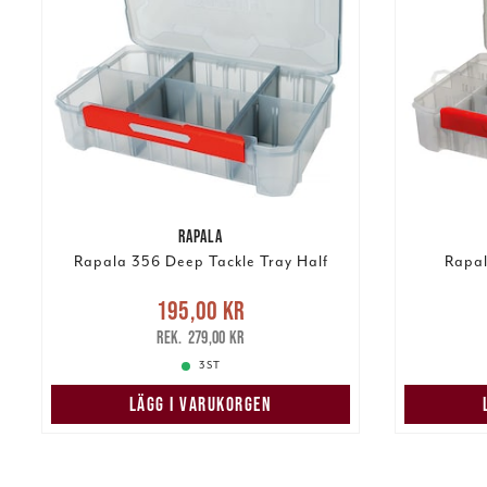
RAPALA
Rapala 356 Deep Tackle Tray Half
Rapal
Nuvarande pris
:
195,00 kr
195,00 kr
Tidigare pris
:
199
279,00 kr
279,00 kr
3 ST
LÄGG I VARUKORGEN