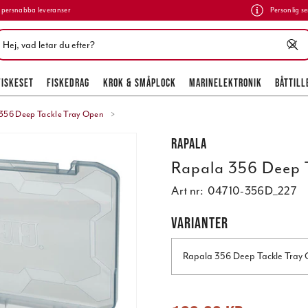
persnabba leveranser
Personlig se
FISKESET
FISKEDRAG
KROK & SMÅPLOCK
MARINELEKTRONIK
BÅTTILL
356 Deep Tackle Tray Open
Rapala
Rapala 356 Deep 
Art nr:
04710-356D_227
VARIANTER
Rapala 356 Deep Tackle Tray
Nuvarande pris
:
199,00 kr
Tidigare 