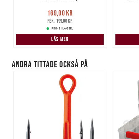
Nuvarande pris
:
Nuvarand
169,00 kr
kr
169,00 kr
Tidigare pris
:
199,00 kr
199,00 kr
FINNS I LAGER.
LÄS MER
ANDRA TITTADE OCKSÅ PÅ