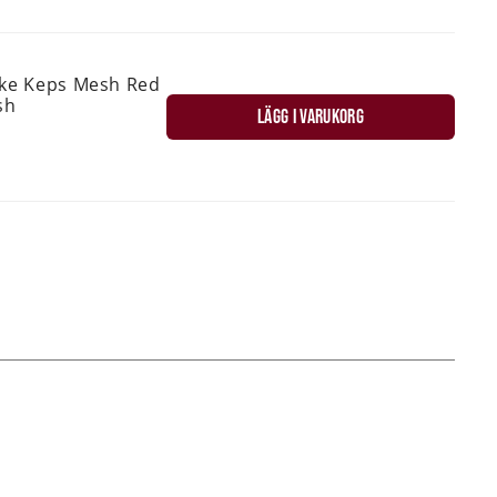
ske Keps Mesh Red
sh
LÄGG I VARUKORG