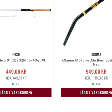
IFISH
OKUMA
Cobra 9' CB902M 15-40g (#1)
Okuma Makaira Alu Bent But
1sec
Nuvarande pris
Nuvarande pris
:
449,00 kr
949,00 kr
949,00 kr
Tidigare 
r
Tidigare pris
:
649,00 kr
649,00 kr
1 599,00 kr
1 599,00 kr
6 ST
1 ST
LÄGG I VARUKORGEN
LÄGG I VARUKORGE