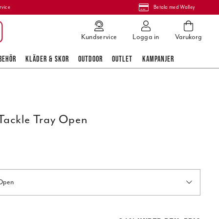
rvice
Betala med Walley
Kundservice
Logga in
Varukorg
BEHÖR
KLÄDER & SKOR
OUTDOOR
OUTLET
KAMPANJER
Tackle Tray Open
 Open
pris
:
289,00 kr