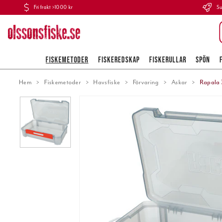
Fri frakt >1000 kr
Su
FISKEMETODER
FISKEREDSKAP
FISKERULLAR
SPÖN
Hem
Fiskemetoder
Havsfiske
Förvaring
Askar
Rapala 