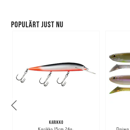
POPULÄRT JUST NU
KARIKKO
r
Karikko 15cm 24g.
Daiwa 