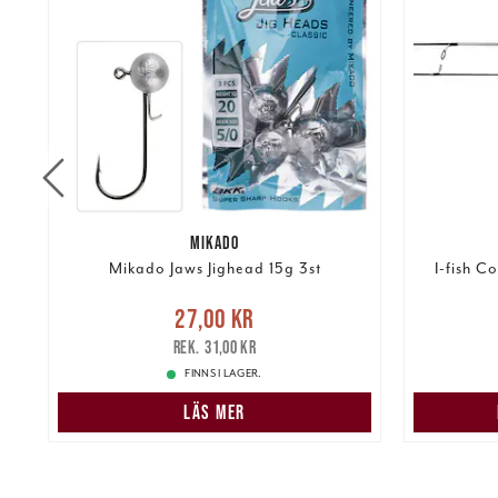
MIKADO
Mikado Jaws Jighead 15g 3st
I-fish 
Nuvarande pris
:
27,00 kr
Tidigare
27,00 kr
kr
pris
:
31,00 kr
449,00 k
31,00 kr
FINNS I LAGER.
LÄS MER