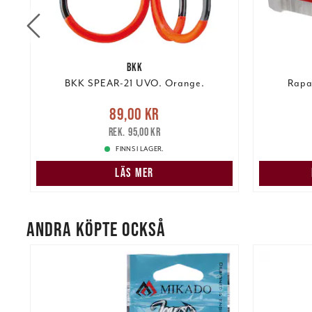
BKK
BKK SPEAR-21 UVO. Orange.
Rapa
Nuvarande pris
:
89,00 kr
Tidigare
89,00 kr
kr
pris
:
95,00 kr
199,00 k
95,00 kr
FINNS I LAGER.
LÄS MER
ANDRA KÖPTE OCKSÅ