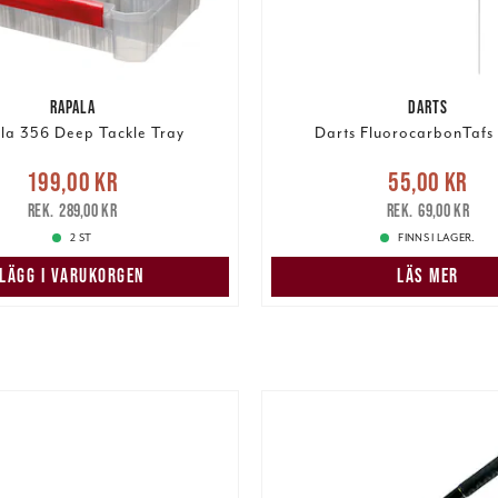
RAPALA
DARTS
la 356 Deep Tackle Tray
Darts FluorocarbonTafs 
Nuvarande pris
:
Nuvarande pris
:
55,00 k
199,00 kr
55,00 kr
r
Tidigare pris
:
289,00 kr
pris
:
69,00 kr
289,00 kr
69,00 kr
2 ST
FINNS I LAGER.
LÄGG I VARUKORGEN
LÄS MER