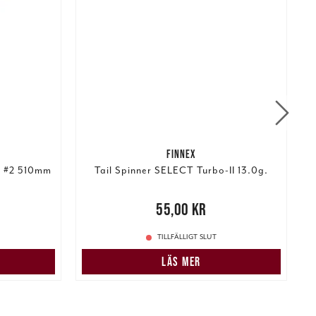
FINNEX
t #2 510mm
Tail Spinner SELECT Turbo-II 13.0g.
:
pris
:
Pris
:
55,00 kr
55,00 kr
1
TILLFÄLLIGT SLUT
N
LÄS MER