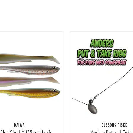
DAIWA
OLSSONS FISKE
Slim Shad Y 135mm 4st/fp
Anders Put and Take 