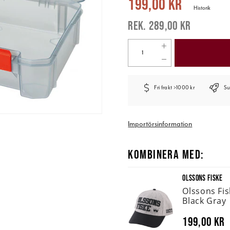
199,00 kr
Historik
289,00 kr
Fri frakt >1000 kr
Su
Importörsinformation
KOMBINERA MED:
OLSSONS FISKE
Olssons Fi
Black Gray
199,00 kr