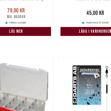
e pris
:
79,00 kr
Tidigare
79,00 kr
Pris
:
45,00 kr
45,00 kr
pris
:
89,00 kr
89,00 kr
FINNS I LAGER.
FLER ÄN 6 ST KVAR
LÄS MER
LÄGG I VARUKORGE