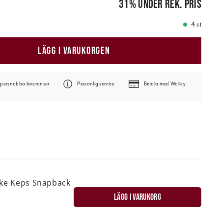
31
%
under rek. pris
4 st
LÄGG I VARUKORGEN
persnabba leveranser
Personlig service
Betala med Walley
ske Keps Snapback
LÄGG I VARUKORG