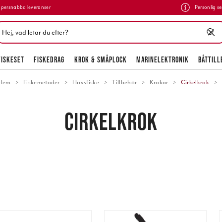
persnabba leveranser
Personlig se
FISKESET
FISKEDRAG
KROK & SMÅPLOCK
MARINELEKTRONIK
BÅTTILL
Hem
Fiskemetoder
Havsfiske
Tillbehör
Krokar
Cirkelkrok
CIRKELKROK