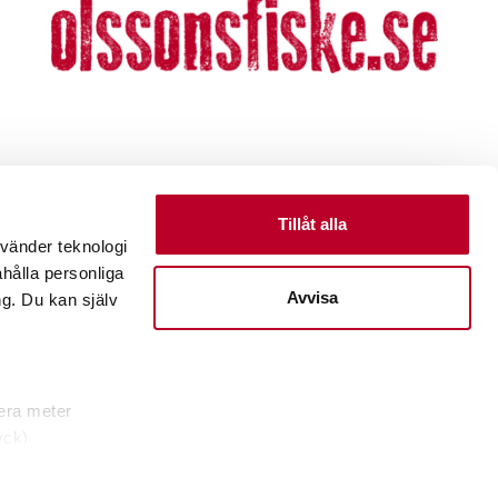
Tillåt alla
nvänder teknologi
ahålla personliga
Avvisa
g. Du kan själv
lera meter
yck)
etaljsektionen
.