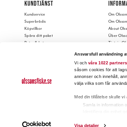
KUNDTJÄNST
INFORM
Kundservice
Om Olssons
Superbrådis
Om Olssons
Köpvillkor
About Olss
Spåra ditt paket
Über Olsso
Retur & byte
Tietoja Ol
Reklamation
Kontakta o
Ansvarsfull användning a
Presentkort
Besök vår 
Vi och
våra 1022 partner
Betala offert
Visit our s
såsom cookies för att lagra 
Teknisk support
Öppetider
annonser och innehåll, ann
Reservdelar
Kundtidni
välja vilka som får använda
Tilläggstjänster
Jobba hos 
Intergritetspolicy
Med din tillåtelse skulle vi 
Samla in information o
Identifiera din enhet 
Ta reda på mer om hur dina
Visa detaljer
Du kan ändra eller dra till