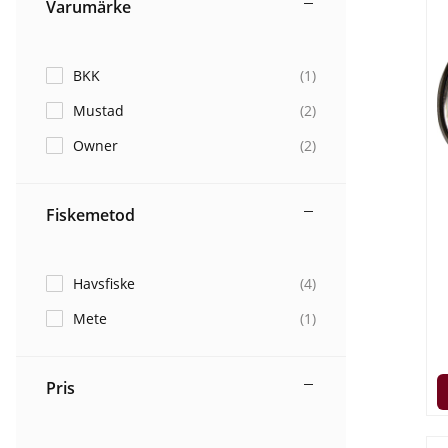
Varumärke
BKK
(
1
)
Mustad
(
2
)
Owner
(
2
)
Fiskemetod
Havsfiske
(
4
)
Mete
(
1
)
Pris