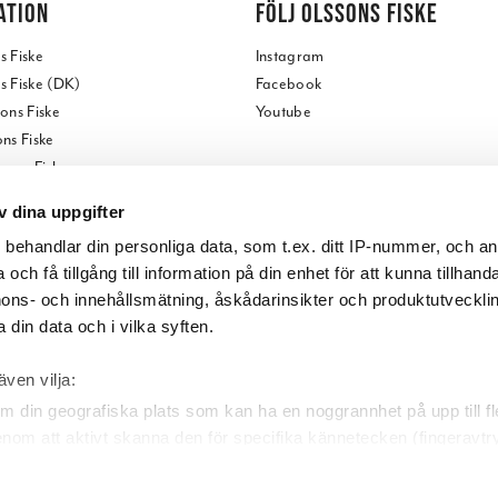
ATION
FÖLJ OLSSONS FISKE
 Fiske
Instagram
 Fiske (DK)
Facebook
ons Fiske
Youtube
ns Fiske
ssons Fiske
ss
v dina uppgifter
butik
s
behandlar din personliga data, som t.ex. ditt IP-nummer, och a
tore
och få tillgång till information på din enhet för att kunna tillhand
ons- och innehållsmätning, åskådarinsikter och produktutvecklin
ng
 din data och i vilka syften.
oss
även vilja:
m din geografiska plats som kan ha en noggrannhet på upp till f
genom att aktivt skanna den för specifika kännetecken (fingeravtr
 personliga uppgifter behandlas och ställ in dina preferenser i
d
baka ditt samtycke när som helst från cookie-förklaringen.