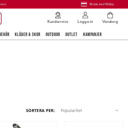
rvice
Betala med Walley
Kundservice
Logga in
Varukorg
BEHÖR
KLÄDER & SKOR
OUTDOOR
OUTLET
KAMPANJER
Popularitet
SORTERA PER
:
Popularitet