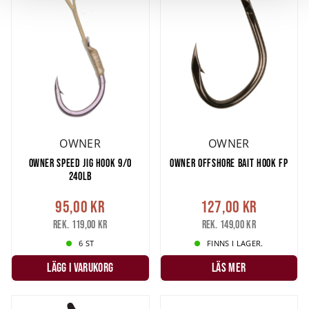
och annonserna till användarna, tillhandahålla funktioner
för sociala medier och analysera vår trafik. Vi
vidarebefordrar även sådana identifierare och annan
information från din enhet till de sociala medier och
annons- och analysföretag som vi samarbetar med.
Dessa kan i sin tur kombinera informationen med annan
information som du har tillhandahållit eller som de har
samlat in när du har använt deras tjänster.
OWNER
OWNER
OWNER SPEED JIG HOOK 9/0
OWNER OFFSHORE BAIT HOOK FP
240LB
95,00 kr
127,00 kr
Rek. 119,00 kr
Rek. 149,00 kr
6 ST
FINNS I LAGER.
LÄGG I VARUKORG
LÄS MER