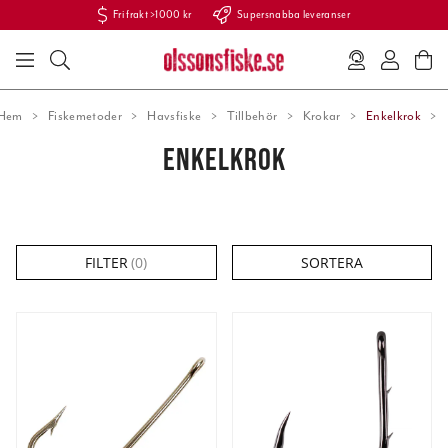
Fri frakt >1000 kr
Supersnabba leveranser
Hem
Fiskemetoder
Havsfiske
Tillbehör
Krokar
Enkelkrok
ENKELKROK
FILTER
(
0
)
SORTERA