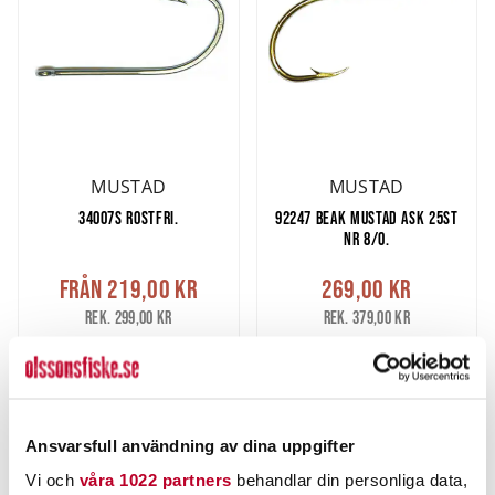
MUSTAD
MUSTAD
34007S ROSTFRI.
92247 BEAK MUSTAD ASK 25ST
NR 8/0.
Från
219,00 kr
269,00 kr
Rek. 299,00 kr
Rek. 379,00 kr
4 ST
3 ST
LÄS MER
LÄGG I VARUKORG
Ansvarsfull användning av dina uppgifter
Vi och
våra 1022 partners
behandlar din personliga data,