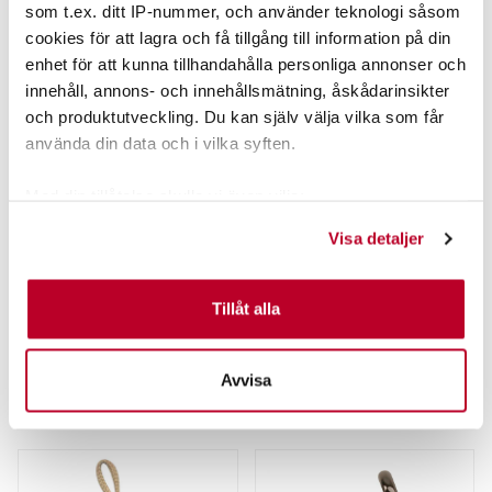
som t.ex. ditt IP-nummer, och använder teknologi såsom
cookies för att lagra och få tillgång till information på din
enhet för att kunna tillhandahålla personliga annonser och
innehåll, annons- och innehållsmätning, åskådarinsikter
och produktutveckling. Du kan själv välja vilka som får
använda din data och i vilka syften.
Med din tillåtelse skulle vi även vilja:
MUSTAD
MUSTAD
Samla in information om din geografiska plats som
MUSTAD 92553S BEAK ROSTFRI
MUSTAD S10829 NP-BN 3ST/FP
Visa detaljer
kan ha en noggrannhet på upp till flera meter
25ST/FP..
10/0.
Identifiera din enhet genom att aktivt skanna den för
Från
125,00 kr
55,00 kr
specifika kännetecken (fingeravtryck)
Tillåt alla
Rek. 79,00 kr
Ta reda på mer om hur dina personliga uppgifter
behandlas och ställ in dina preferenser i
detaljsektionen
.
6 ST
FINNS I LAGER.
Avvisa
Du kan ändra eller dra tillbaka ditt samtycke när som
LÄS MER
LÄGG I VARUKORG
helst från cookie-förklaringen.
Vi använder enhetsidentifierare för att anpassa innehållet