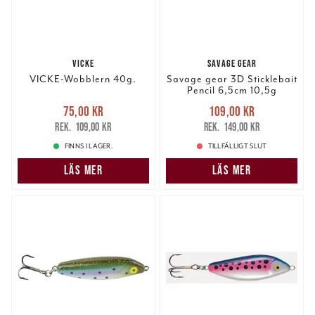
VICKE
SAVAGE GEAR
VICKE-Wobblern 40g.
Savage gear 3D Sticklebait
Pencil 6,5cm 10,5g
Nuvarande pris
:
Nuvarande pris
:
75,00 kr
109,00 kr
75,00 kr
Tidigare pris
:
109,00 kr
Tidigare pris
:
109,00 kr
149,00 kr
109,00 kr
149,00 kr
FINNS I LAGER.
TILLFÄLLIGT SLUT
LÄS MER
LÄS MER