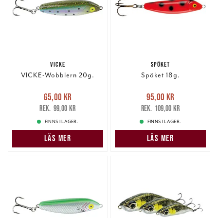
VICKE
SPÖKET
VICKE-Wobblern 20g.
Spöket 18g.
Nuvarande pris
:
Nuvarande pris
:
65,00 kr
95,00 kr
65,00 kr
Tidigare pris
:
95,00 kr
Tidigare pris
:
99,00 kr
109,00 kr
99,00 kr
109,00 kr
FINNS I LAGER.
FINNS I LAGER.
LÄS MER
LÄS MER