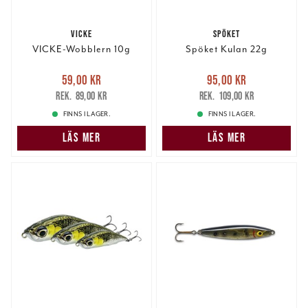
VICKE
SPÖKET
VICKE-Wobblern 10g
Spöket Kulan 22g
Nuvarande pris
:
Nuvarande pris
:
59,00 kr
95,00 kr
59,00 kr
Tidigare pris
:
95,00 kr
Tidigare pris
:
89,00 kr
109,00 kr
89,00 kr
109,00 kr
FINNS I LAGER.
FINNS I LAGER.
LÄS MER
LÄS MER