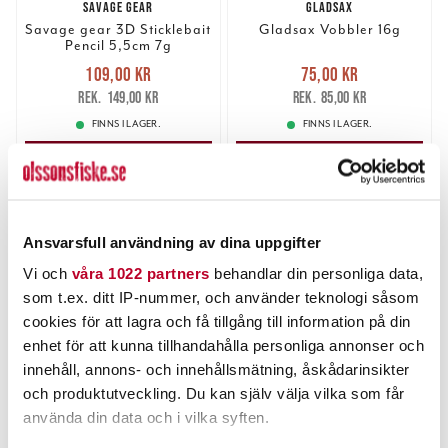
SAVAGE GEAR
GLADSAX
Savage gear 3D Sticklebait
Gladsax Vobbler 16g
Pencil 5,5cm 7g
Nuvarande pris
:
Nuvarande pris
:
109,00 kr
75,00 kr
109,00 kr
Tidigare pris
:
75,00 kr
Tidigare pris
:
149,00 kr
85,00 kr
149,00 kr
85,00 kr
FINNS I LAGER.
FINNS I LAGER.
LÄS MER
LÄS MER
Ansvarsfull användning av dina uppgifter
Vi och
våra 1022 partners
behandlar din personliga data,
som t.ex. ditt IP-nummer, och använder teknologi såsom
cookies för att lagra och få tillgång till information på din
enhet för att kunna tillhandahålla personliga annonser och
innehåll, annons- och innehållsmätning, åskådarinsikter
och produktutveckling. Du kan själv välja vilka som får
SPÖKET
SAVAGE GEAR
använda din data och i vilka syften.
Spöket 28g.
Savage gear 3D Sticklebait