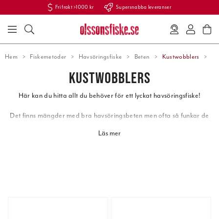
Fri frakt >1000 kr
Supersnabba leveranser
Hem
Fiskemetoder
Havsöringsfiske
Beten
Kustwobblers
KUSTWOBBLERS
Här kan du hitta allt du behöver för ett lyckat
havsöringsfiske
!
Det finns mängder med bra
havsöringsbeten
men ofta så funkar de
gamla vanliga
skeddragen
som har legat en lång tid nere i
Läs mer
fiskelådan. De vanligaste och bästa havsöringsdragen är klassiska
skeddrag, kustwobbler, epoxyskedar och line thru skedar.
Havsöringsdragen ska vara kompakta och relativt tunga för att
kastas så långt som möjligt. Samtidigt ha ett bra "häng" i vattnet
när du gör ett spinnstopp.
Bra färger brukar vara naturtrogna färger som blått, grönt,