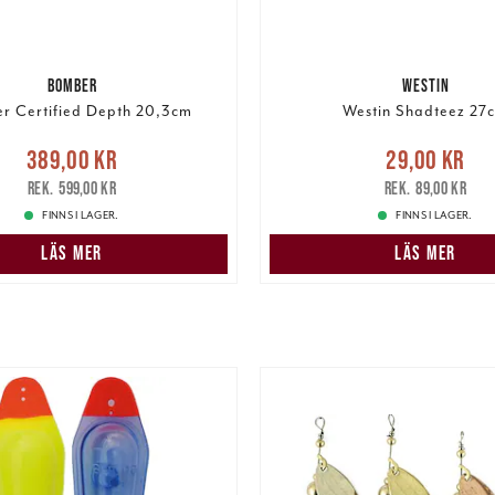
BOMBER
WESTIN
r Certified Depth 20,3cm
Westin Shadteez 27
Nuvarande pris
:
Nuvarande pris
:
29,00 k
389,00 kr
29,00 kr
r
Tidigare pris
:
599,00 kr
pris
:
89,00 kr
599,00 kr
89,00 kr
FINNS I LAGER.
FINNS I LAGER.
LÄS MER
LÄS MER