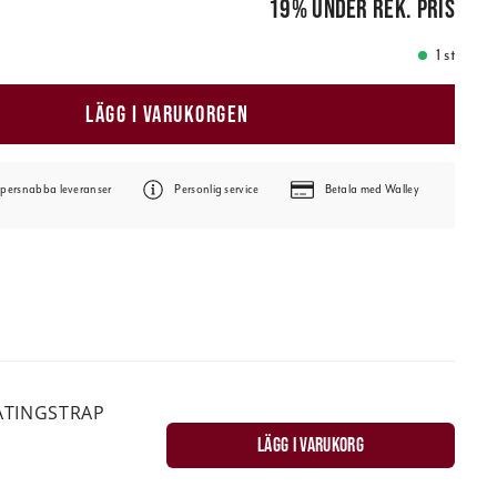
19
%
under rek. pris
1 st
LÄGG I VARUKORGEN
persnabba leveranser
Personlig service
Betala med Walley
ATINGSTRAP
LÄGG I VARUKORG