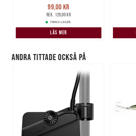
re
Nuvarande pris
:
99,00 kr
Tidigare
99,00 kr
2 79
pris
:
129,00 kr
129,00 kr
FINNS I LAGER.
LÄS MER
ANDRA TITTADE OCKSÅ PÅ