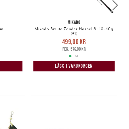
MIKADO
cm
Mikado Bixlite Zander Haspel 8` 10-40g
(#1)
r
Tidigare
Nuvarande pris
:
499,00 kr
499,00 kr
Tidigare pris
:
576,00 kr
2
576,00 kr
1 ST
LÄGG I VARUKORGEN