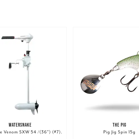
WATERSNAKE
THE PIG
e Venom SXW 54 /(36") (#7).
Pig Jig Spin 15g