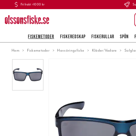
Fri frakt >1000 kr
Su
FISKEMETODER
FISKEREDSKAP
FISKERULLAR
SPÖN
Hem
Fiskemetoder
Havsöringsfiske
Kläder/Vadare
Solgl