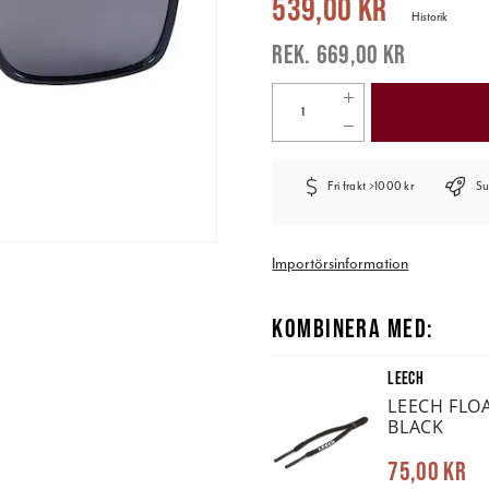
539,00 kr
Historik
669,00 kr
Fri frakt >1000 kr
Su
Importörsinformation
KOMBINERA MED:
LEECH
LEECH FLO
BLACK
75,00 kr