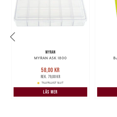
MYRAN
MYRAN ASK 1800
Bu
Nuvarande pris
:
58,00 kr
Tidigare
Nuvarand
58,00 kr
pris
:
79,00 kr
79,00 kr
TILLFÄLLIGT SLUT
LÄS MER