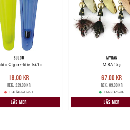
BULDO
MYRAN
ldo Cigarrflöte 1st/fp
MIRA 15g
e pris
:
18,00 kr
Tidigare
Nuvarande pris
:
67,00 k
18,00 kr
67,00 kr
pris
:
229,00 kr
pris
:
89,00 kr
229,00 kr
89,00 kr
TILLFÄLLIGT SLUT
FINNS I LAGER.
LÄS MER
LÄS MER