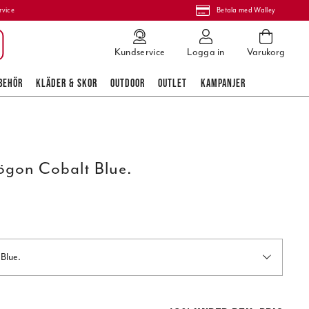
rvice
Betala med Walley
Kundservice
Logga in
Varukorg
BEHÖR
KLÄDER & SKOR
OUTDOOR
OUTLET
KAMPANJER
ögon Cobalt Blue.
Blue.
pris
:
669,00 kr