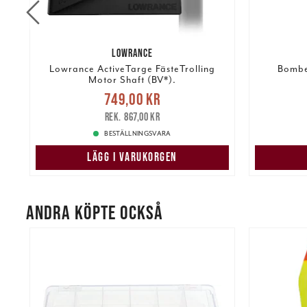
LOWRANCE
la
Lowrance ActiveTarge FästeTrolling
Bombe
Motor Shaft (BV*).
Nuvarande pris
:
749,00 kr
749,00 kr
Tidigare pris
:
867,00 kr
389,00 k
867,00 kr
BESTÄLLNINGSVARA
LÄGG I VARUKORGEN
ANDRA KÖPTE OCKSÅ