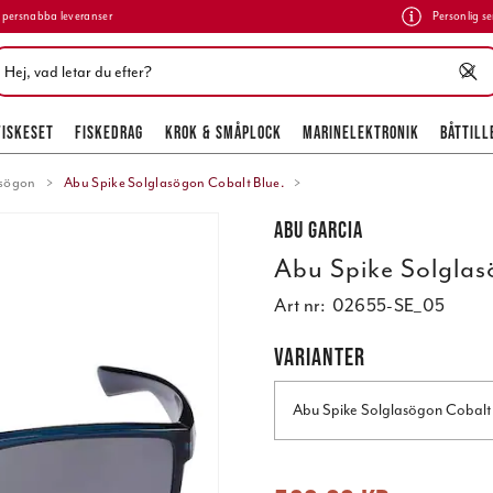
persnabba leveranser
Personlig se
FISKESET
FISKEDRAG
KROK & SMÅPLOCK
MARINELEKTRONIK
BÅTTILL
asögon
Abu Spike Solglasögon Cobalt Blue.
Abu Garcia
Abu Spike Solglas
Art nr:
02655-SE_05
VARIANTER
Abu Spike Solglasögon Cobalt 
Nuvarande pris
:
539,00 kr
Tidigare 