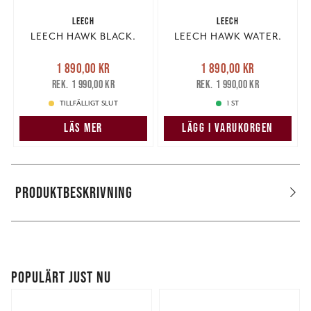
LEECH
LEECH
LEECH HAWK BLACK.
LEECH HAWK WATER.
Nuvarande pris
:
Nuvarande pris
:
1 890,00 kr
1 890,00 kr
1 890,00 kr
Tidigare pris
:
1 890,00 kr
Tidigare pris
:
1 990,00 kr
1 990,00 kr
1 990,00 kr
1 990,00 kr
TILLFÄLLIGT SLUT
1 ST
LÄS MER
LÄGG I VARUKORGEN
PRODUKTBESKRIVNING
POPULÄRT JUST NU