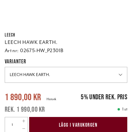
Leech
LEECH HAWK EARTH.
Art nr:
02675-HW_P2301B
VARIANTER
LEECH HAWK EARTH.
Nuvarande pris
:
1 890,00 kr
Tidigare pris
:
1 990,00 kr
1 890,00 kr
5
%
under rek. pris
Historik
1 990,00 kr
1 st
LÄGG I VARUKORGEN