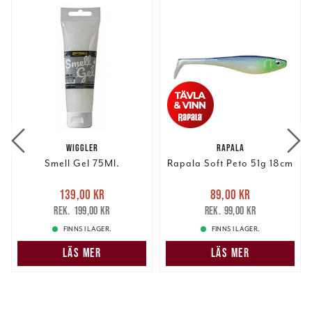
WIGGLER
RAPALA
Smell Gel 75Ml.
Rapala Soft Peto 51g 18cm
Nuvarande pris
:
Nuvarande pris
:
139,00 kr
89,00 kr
139,00 kr
Tidigare pris
:
89,00 kr
Tidigare pris
:
199,00 kr
99,00 kr
199,00 kr
99,00 kr
FINNS I LAGER.
FINNS I LAGER.
LÄS MER
LÄS MER