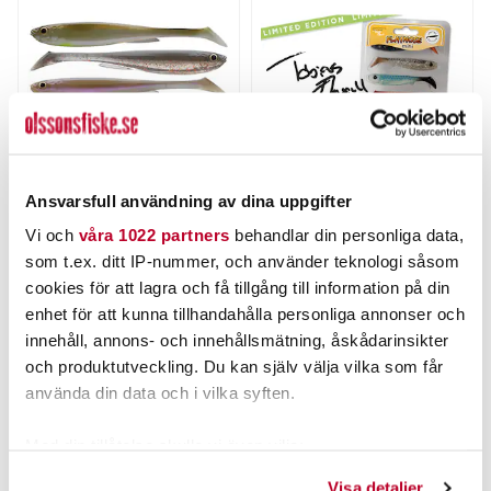
Ansvarsfull användning av dina uppgifter
DAIWA
FLATNOSE
Daiwa Slim Shad Y 135mm
Flatnose Mini 9cm, 7gr,
Vi och
våra 1022 partners
behandlar din personliga data,
4st/fp
Tobias Search Pack 5-pack
som t.ex. ditt IP-nummer, och använder teknologi såsom
Nuvarande pris
:
79,00 kr
79,00 kr
Tidigare pris
:
Pris
:
99,00 kr
99,00 kr
cookies för att lagra och få tillgång till information på din
89,00 kr
89,00 kr
enhet för att kunna tillhandahålla personliga annonser och
FINNS I LAGER.
TILLFÄLLIGT SLUT
innehåll, annons- och innehållsmätning, åskådarinsikter
och produktutveckling. Du kan själv välja vilka som får
LÄS MER
LÄS MER
använda din data och i vilka syften.
Med din tillåtelse skulle vi även vilja:
ANDRA TITTADE OCKSÅ PÅ
Samla in information om din geografiska plats som
Visa detaljer