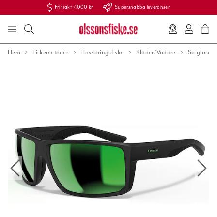
Fri frakt >1000 kr
Supersnabba leveranser
Hem
Fiskemetoder
Havsöringsfiske
Kläder/Vadare
Solglasög