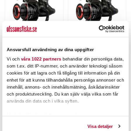
OKUMA
OKUMA
Ansvarsfull användning av dina uppgifter
OKUMA CEYMAR BAITFEEDER 340
OKUMA CEYMAR BAITFEEDER 355
Vi och
våra 1022 partners
behandlar din personliga data,
som t.ex. ditt IP-nummer, och använder teknologi såsom
499,00 kr
579,00 kr
cookies för att lagra och få tillgång till information på din
Rek. 699,00 kr
Rek. 799,00 kr
enhet för att kunna tillhandahålla personliga annonser och
innehåll, annons- och innehållsmätning, åskådarinsikter
4 ST
3 ST
och produktutveckling. Du kan själv välja vilka som får
LÄGG I VARUKORG
LÄGG I VARUKORG
använda din data och i vilka syften.
Med din tillåtelse skulle vi även vilja:
Samla in information om din geografiska plats som
Visa detaljer
kan ha en noggrannhet på upp till flera meter