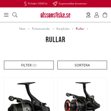
Fri frakt >1000 kr
Supersnabba leveranser
Hem
Fiskemetoder
Karpfiske
Rullar
RULLAR
FILTER
(
0
)
SORTERA