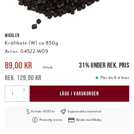
Wiggler
Kräftbete (W) ca 850g
Art nr:
04522-W09
Nuvarande pris
:
89,00 kr
Tidigare pris
:
129,00 kr
89,00 kr
31
%
under rek. pris
Historik
129,00 kr
Fler än 6 st kvar
LÄGG I VARUKORGEN
Fri frakt >1000 kr
Supersnabba leveranser
Personlig service
Betala med Walley