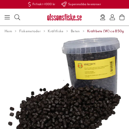
Fri frakt >1000 kr
Supersnabba leveranser
Hem
Fiskemetoder
Kräftfiske
Beten
Kräftbete (W) ca 850g