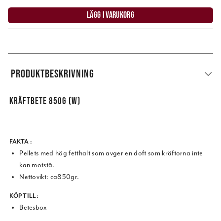
LÄGG I VARUKORG
PRODUKTBESKRIVNING
KRÄFTBETE 850G (W)
FAKTA :
Pellets med hög fetthalt som avger en doft som kräftorna inte
kan motstå.
Nettovikt: ca850gr.
KÖP TILL:
Betesbox