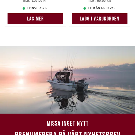
259,00 kr
89,00 kr
259,00 kr
89,00 kr
FINNS I LAGER.
FLER ÄN 6 ST KVAR
LÄS MER
LÄGG I VARUKORGEN
MISSA INGET NYTT
PRENUMERERA PÅ VÅRT NYHETSBREV