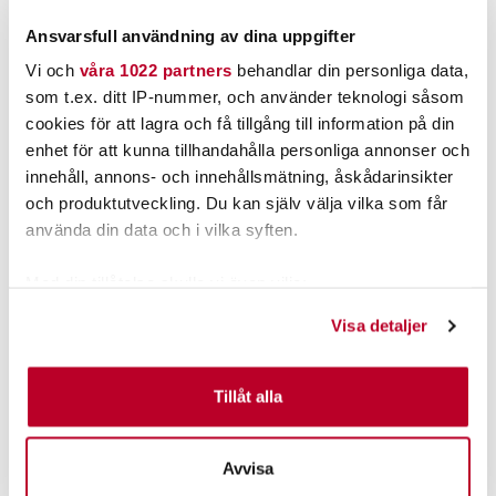
FINNS I LAGER.
FINNS I LAGER.
Ansvarsfull användning av dina uppgifter
LÄS MER
LÄS MER
Vi och
våra 1022 partners
behandlar din personliga data,
som t.ex. ditt IP-nummer, och använder teknologi såsom
ANDRA TITTADE OCKSÅ PÅ
cookies för att lagra och få tillgång till information på din
enhet för att kunna tillhandahålla personliga annonser och
innehåll, annons- och innehållsmätning, åskådarinsikter
och produktutveckling. Du kan själv välja vilka som får
använda din data och i vilka syften.
Med din tillåtelse skulle vi även vilja:
Samla in information om din geografiska plats som
Visa detaljer
kan ha en noggrannhet på upp till flera meter
Identifiera din enhet genom att aktivt skanna den för
GARMIN
GARMIN
specifika kännetecken (fingeravtryck)
Tillåt alla
Garmin LiveScope XR
Garmin LiveScope Plus
Ta reda på mer om hur dina personliga uppgifter
System LVS62 med GLS10
System LVS34 med GLS10
Nuvarande pris
:
Nuvarande pris
:
behandlas och ställ in dina preferenser i
detaljsektionen
.
28 995,00 kr
16 295,00 kr
28 995,00 kr
Tidigare pris
:
16 295,00 kr
Tidigare pris
:
Avvisa
Du kan ändra eller dra tillbaka ditt samtycke när som
36 699,00 kr
20 649,00 kr
36 699,00 kr
20 649,00 kr