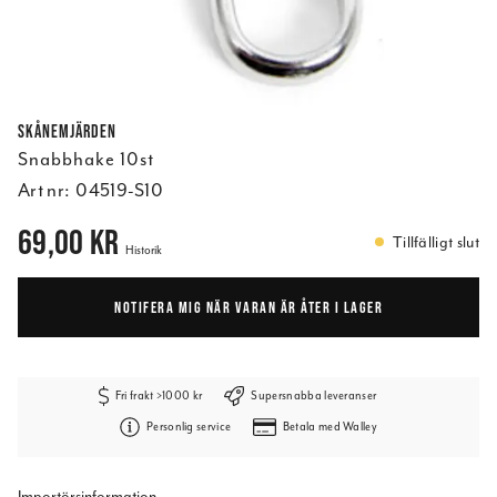
Skånemjärden
Snabbhake 10st
Art nr:
04519-S10
Pris
:
69,00 kr
69,00 kr
Tillfälligt slut
Historik
NOTIFERA MIG NÄR VARAN ÄR ÅTER I LAGER
Fri frakt >1000 kr
Supersnabba leveranser
Personlig service
Betala med Walley
Importörsinformation