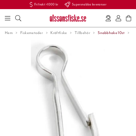
Fri frakt >1000 kr
Supersnabba leveranser
Hem
Fiskemetoder
Kräftfiske
Tillbehör
Snabbhake 10st