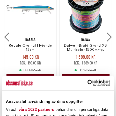
RAPALA
DAIWA
Rapala Orginal Flytande
Daiwa J-Braid Grand X8
13cm
Multicolor 1500m/fp.
Nuvarande pris
:
Nuvarande pris
:
145,00 kr
1 599,00 kr
145,00 kr
Tidigare pris
:
1 599,00 kr
Tidigare pris
:
199,00 kr
1 889,00 kr
199,00 kr
1 889,00 kr
FINNS I LAGER.
FINNS I LAGER.
LÄS MER
LÄS MER
ANDRA TITTADE OCKSÅ PÅ
Ansvarsfull användning av dina uppgifter
Vi och
våra 1022 partners
behandlar din personliga data,
som t.ex. ditt IP-nummer, och använder teknologi såsom