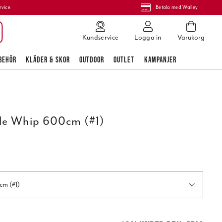
rvice
Betala med Walley
Kundservice
Logga in
Varukorg
BEHÖR
KLÄDER & SKOR
OUTDOOR
OUTLET
KAMPANJER
ele Whip 600cm (#1)
cm (#1)
pris
:
779,00 kr