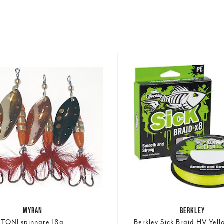
MYRAN
BERKLEY
TONI spinnare 18g
Berkley Sick Braid HV Yel