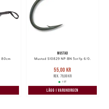
MUSTAD
l 80cm
Mustad S10829 NP-BN 5st/fp 6/0.
:
Nuvarande pris
:
55,00 kr
Tidigare
55,00 kr
169,95 kr
pris
:
79,00 kr
79,00 kr
1 ST
N
LÄGG I VARUKORGEN