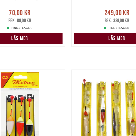
e pris
:
70,00 kr
Tidigare
Nuvarande pris
70,00 kr
249,00 kr
pris
:
89,00 kr
249,00 kr
Tidigare pris
:
89,00 kr
339,00 kr
FINNS I LAGER.
FINNS I LAGER.
LÄS MER
LÄS MER