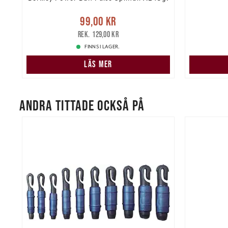
re
Nuvarande pris
:
99,00 kr
Tidigare
Nuvarand
99,00 kr
pris
:
129,00 kr
129,00 kr
FINNS I LAGER.
LÄS MER
ANDRA TITTADE OCKSÅ PÅ