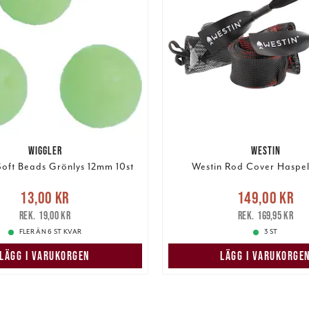
WIGGLER
WESTIN
Soft Beads Grönlys 12mm 10st
Westin Rod Cover Haspe
e pris
:
13,00 kr
Tidigare
Nuvarande pris
13,00 kr
149,00 kr
pris
:
19,00 kr
149,00 kr
Tidigare pris
:
19,00 kr
169,95 kr
FLER ÄN 6 ST KVAR
3 ST
LÄGG I VARUKORGEN
LÄGG I VARUKORGE