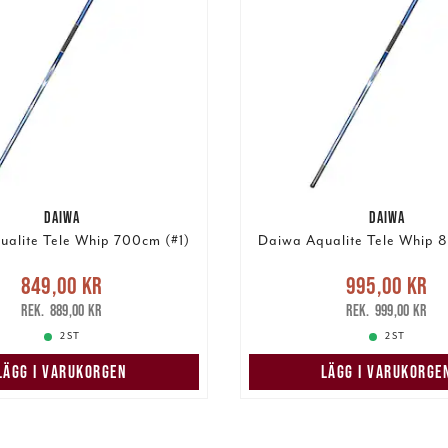
DAIWA
DAIWA
alite Tele Whip 700cm (#1)
Daiwa Aqualite Tele Whip 
Nuvarande pris
:
Nuvarande pri
849,00 kr
995,00 kr
,00 kr
Tidigare pris
:
995,00 kr
Tidigare 
889,00 kr
999,00 kr
889,00 kr
999,00 kr
2 ST
2 ST
LÄGG I VARUKORGEN
LÄGG I VARUKORGE