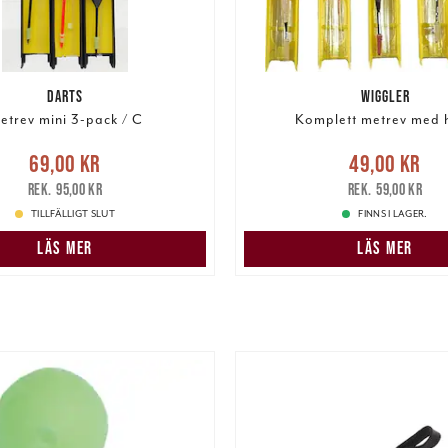
DARTS
WIGGLER
etrev mini 3-pack / C
Komplett metrev med 
e pris
:
69,00 kr
Tidigare
Nuvarande pris
:
49,00 k
69,00 kr
49,00 kr
pris
:
95,00 kr
pris
:
59,00 kr
95,00 kr
59,00 kr
TILLFÄLLIGT SLUT
FINNS I LAGER.
LÄS MER
LÄS MER