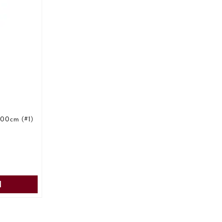
800cm (#1)
s
:
pris
:
N