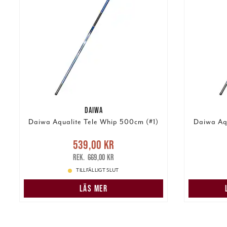
DAIWA
Daiwa Aqualite Tele Whip 500cm (#1)
Daiwa Aqu
Nuvarande pris
:
539,00 kr
539,00 kr
Tidigare pris
:
849
669,00 kr
669,00 kr
TILLFÄLLIGT SLUT
LÄS MER