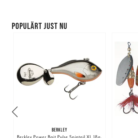
POPULÄRT JUST NU
BERKLEY
Berkley Power Bait Pulse Spintail XL 18g.