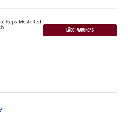
ske Keps Mesh Red
sh
LÄGG I VARUKORG