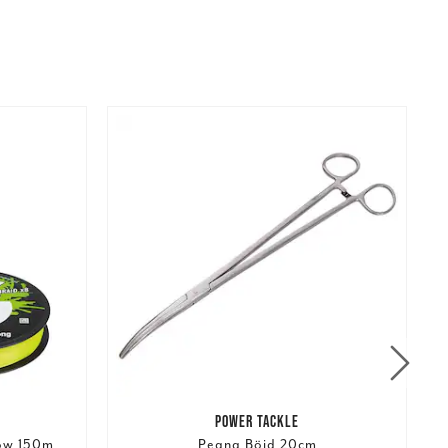
POWER TACKLE
low 150m
Peang Böjd 20cm