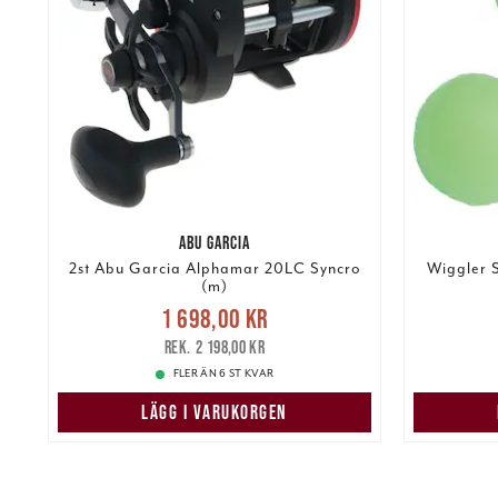
ABU GARCIA
2st Abu Garcia Alphamar 20LC Syncro
Wiggler 
(m)
Nuvarande pris
:
Nuvarand
1 698,00 kr
1 698,00 kr
Tidigare pris
:
2 198,00 kr
2 198,00 kr
FLER ÄN 6 ST KVAR
LÄGG I VARUKORGEN