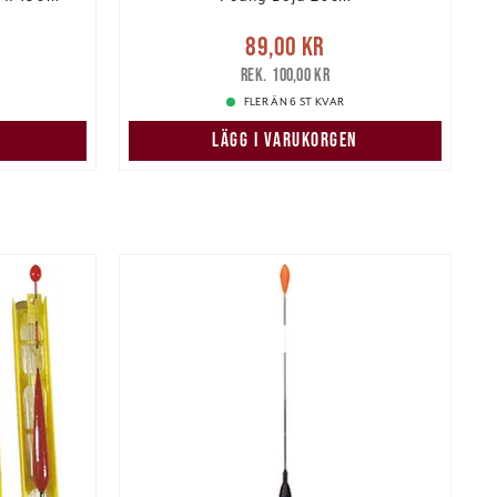
:
Nuvarande pris
:
89,00 kr
Tidigare
N
89,00 kr
339,00 kr
pris
:
100,00 kr
100,00 kr
FLER ÄN 6 ST KVAR
LÄGG I VARUKORGEN