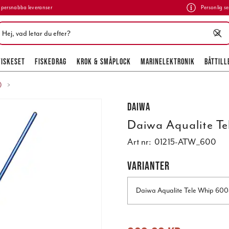
persnabba leveranser
Personlig se
FISKESET
FISKEDRAG
KROK & SMÅPLOCK
MARINELEKTRONIK
BÅTTILL
)
Daiwa
Daiwa Aqualite T
Art nr:
01215-ATW_600
VARIANTER
Daiwa Aqualite Tele Whip 600
Nuvarande pris
:
639,00 kr
Tidigare 