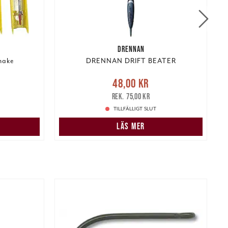
DRENNAN
hake
DRENNAN DRIFT BEATER
r
Tidigare
Nuvarande pris
:
48,00 kr
Tidigare
N
48,00 kr
pris
:
75,00 kr
75,00 kr
TILLFÄLLIGT SLUT
LÄS MER