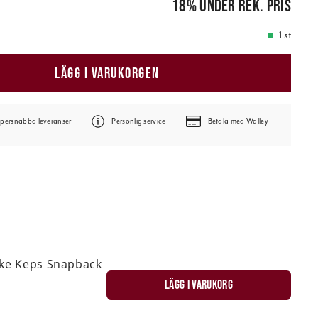
18
%
under rek. pris
1 st
LÄGG I VARUKORGEN
persnabba leveranser
Personlig service
Betala med Walley
ske Keps Snapback
LÄGG I VARUKORG