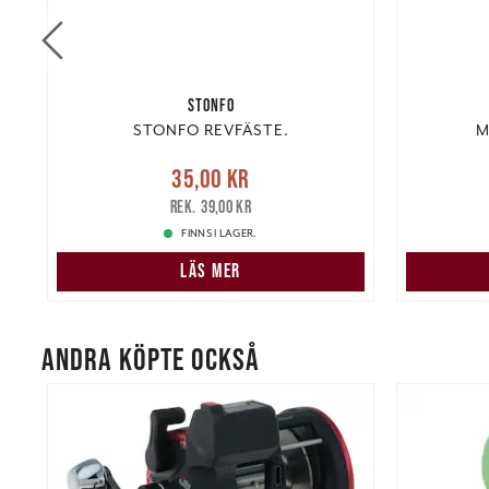
STONFO
STONFO REVFÄSTE.
M
Nuvarande pris
:
35,00 kr
Tidigare
Nuvarand
35,00 kr
pris
:
39,00 kr
39,00 kr
FINNS I LAGER.
LÄS MER
ANDRA KÖPTE OCKSÅ