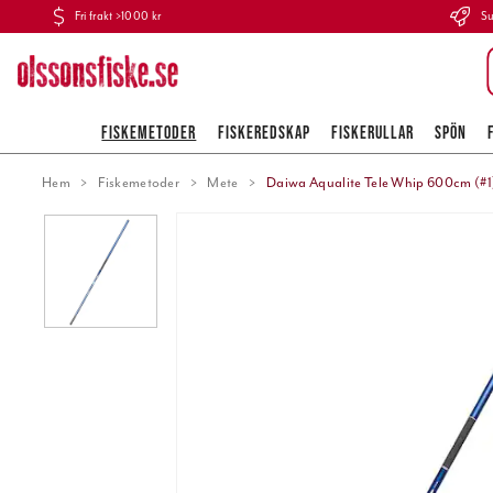
Fri frakt >1000 kr
Su
FISKEMETODER
FISKEREDSKAP
FISKERULLAR
SPÖN
Hem
Fiskemetoder
Mete
Daiwa Aqualite Tele Whip 600cm (#1