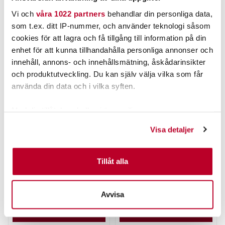
Vi och
våra 1022 partners
behandlar din personliga data,
ANDRA TITTADE OCKSÅ PÅ
som t.ex. ditt IP-nummer, och använder teknologi såsom
cookies för att lagra och få tillgång till information på din
enhet för att kunna tillhandahålla personliga annonser och
innehåll, annons- och innehållsmätning, åskådarinsikter
och produktutveckling. Du kan själv välja vilka som får
använda din data och i vilka syften.
Med din tillåtelse skulle vi även vilja:
Samla in information om din geografiska plats som
Visa detaljer
kan ha en noggrannhet på upp till flera meter
DRENNAN
MIKADO
DRENNAN DRIFT BEATER
Mikado Float Solid/Fixed.
Identifiera din enhet genom att aktivt skanna den för
specifika kännetecken (fingeravtryck)
Tillåt alla
Nuvarande pris
:
Nuvarande pris
:
48,00 kr
25,00 kr
Ta reda på mer om hur dina personliga uppgifter
48,00 kr
Tidigare pris
:
25,00 kr
Tidigare pris
:
75,00 kr
37,00 kr
75,00 kr
37,00 kr
behandlas och ställ in dina preferenser i
detaljsektionen
.
Avvisa
TILLFÄLLIGT SLUT
FINNS I LAGER.
Du kan ändra eller dra tillbaka ditt samtycke när som
helst från cookie-förklaringen.
LÄS MER
LÄS MER