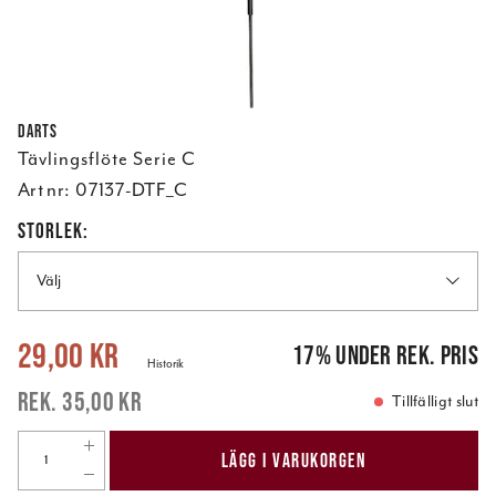
Darts
Tävlingsflöte Serie C
Art nr:
07137-DTF_C
STORLEK:
Välj
Nuvarande pris
:
29,00 kr
Tidigare pris
:
35,00 kr
29,00 kr
17
%
under rek. pris
Historik
35,00 kr
Tillfälligt slut
LÄGG I VARUKORGEN