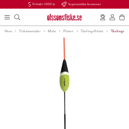
Fri frakt >1000 kr
Supersnabba leveranser
Hem
Fiskemetoder
Mete
Flöten
Tävlingsflöten
Tävlingsflö