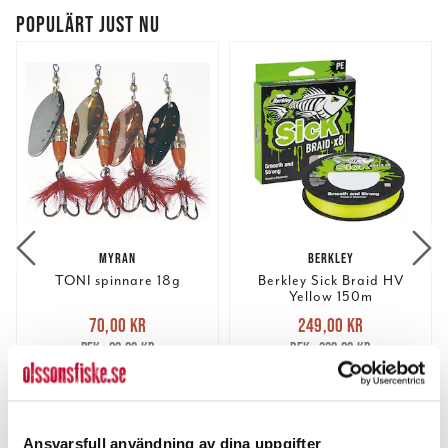
POPULÄRT JUST NU
MYRAN
BERKLEY
TONI spinnare 18g
Berkley Sick Braid HV
Yellow 150m
Nuvarande pris
:
Nuvarande pris
:
70,00 kr
249,00 kr
70,00 kr
Tidigare pris
:
249,00 kr
Tidigare pris
:
89,00 kr
339,00 kr
89,00 kr
339,00 kr
FINNS I LAGER.
FINNS I LAGER.
LÄS MER
LÄS MER
Ansvarsfull användning av dina uppgifter