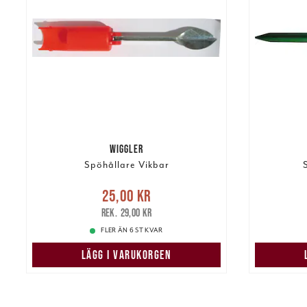
WIGGLER
Spöhållare Vikbar
Nuvarande pris
:
25,00 kr
119
25,00 kr
Tidigare pris
:
29,00 kr
29,00 kr
FLER ÄN 6 ST KVAR
LÄGG I VARUKORGEN