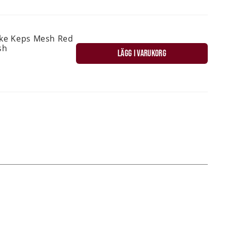
ske Keps Mesh Red
sh
LÄGG I VARUKORG