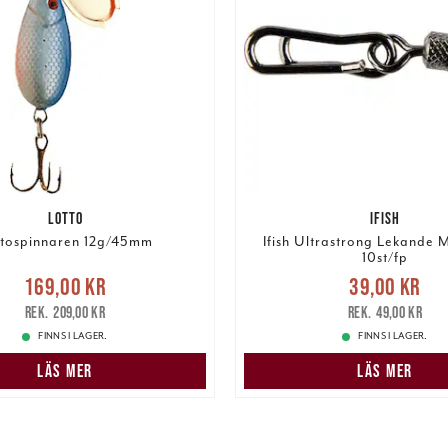
LOTTO
IFISH
ttospinnaren 12g/45mm
Ifish Ultrastrong Lekande
10st/fp
Nuvarande pris
:
Nuvarande pris
:
39,00 k
169,00 kr
39,00 kr
r
Tidigare pris
:
209,00 kr
pris
:
49,00 kr
209,00 kr
49,00 kr
FINNS I LAGER.
FINNS I LAGER.
LÄS MER
LÄS MER