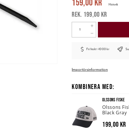
159,00 kr
Historik
199,00 kr
Fri frakt >1000 kr
Su
Importörsinformation
KOMBINERA MED:
OLSSONS FISKE
Olssons Fi
Black Gray
199,00 kr