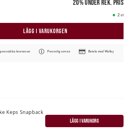
20
%
under rek. pris
2 st
LÄGG I VARUKORGEN
persnabba leveranser
Personlig service
Betala med Walley
ske Keps Snapback
LÄGG I VARUKORG