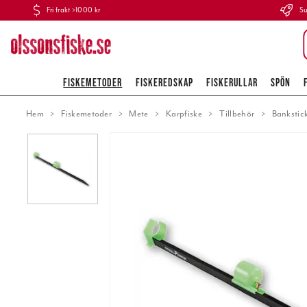
Fri frakt >1000 kr
Su
FISKEMETODER
FISKEREDSKAP
FISKERULLAR
SPÖN
Hem
Fiskemetoder
Mete
Karpfiske
Tillbehör
Bankstick