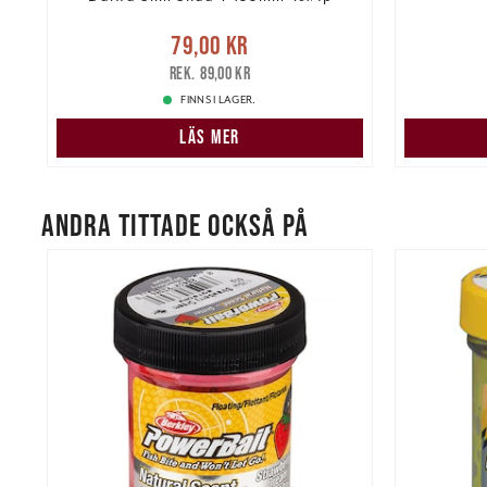
Nuvarande pris
:
79,00 kr
Tidigare
79,00 kr
pris
:
89,00 kr
105,00 k
89,00 kr
FINNS I LAGER.
LÄS MER
ANDRA TITTADE OCKSÅ PÅ