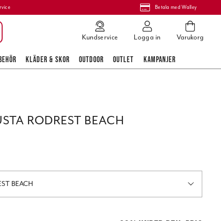
rvice
Betala med Walley
Kundservice
Logga in
Varukorg
BEHÖR
KLÄDER & SKOR
OUTDOOR
OUTLET
KAMPANJER
USTA RODREST BEACH
EST BEACH
pris
:
199,00 kr