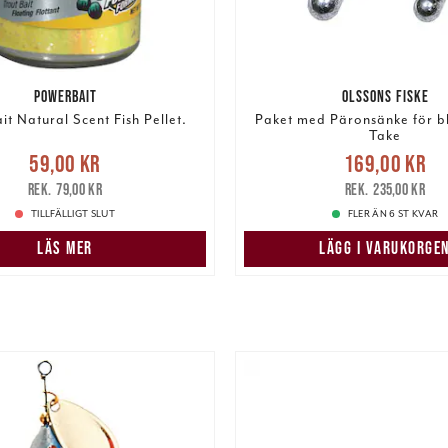
POWERBAIT
OLSSONS FISKE
t Natural Scent Fish Pellet.
Paket med Päronsänke för b
Take
e pris
:
59,00 kr
Tidigare
Nuvarande pris
59,00 kr
169,00 kr
pris
:
79,00 kr
169,00 kr
Tidigare pris
:
79,00 kr
235,00 kr
TILLFÄLLIGT SLUT
FLER ÄN 6 ST KVAR
LÄS MER
LÄGG I VARUKORGE