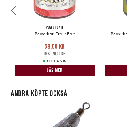
POWERBAIT
Powerbait Trout Bait
Powerbai
re
Nuvarande pris
:
59,00 kr
Tidigare
Nuvarand
59,00 kr
pris
:
79,00 kr
79,00 kr
FINNS I LAGER.
LÄS MER
ANDRA KÖPTE OCKSÅ