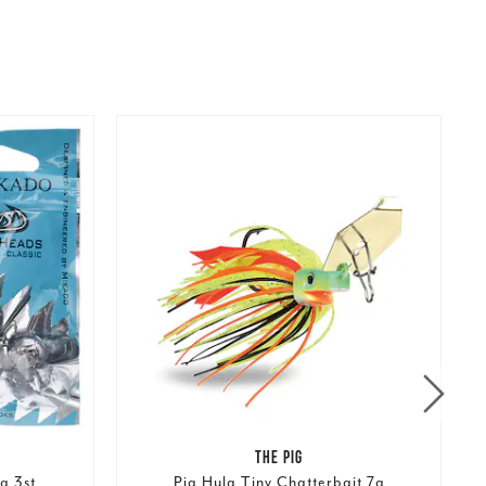
THE PIG
g 3st
Pig Hula Tiny Chatterbait 7g