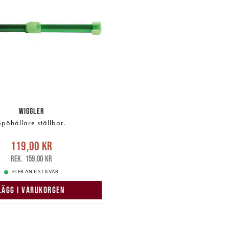
WIGGLER
Spöhållare ställbar.
Nuvarande pris
:
119,00 kr
,00 kr
Tidigare pris
:
159,00 kr
159,00 kr
FLER ÄN 6 ST KVAR
LÄGG I VARUKORGEN