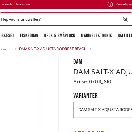
persnabba leveranser
Personlig se
FISKESET
FISKEDRAG
KROK & SMÅPLOCK
MARINELEKTRONIK
BÅTTILL
s m. m.
DAM SALT-X ADJUSTA RODREST BEACH
DAM
DAM SALT-X ADJ
Art nr:
07011_810
VARIANTER
DAM SALT-X ADJUSTA RODR
Nuvarande pris
:
159,00 kr
Tidigare 