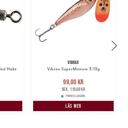
VIBRAX
 Med Hake
Vibrax SuperMinnow 3/13g
r
Tidigare
Nuvarande pris
:
99,00 kr
Tidigare
99,00 kr
pris
:
119,00 kr
1
119,00 kr
FINNS I LAGER.
LÄS MER