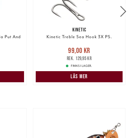
KINETIC
la Put And
Kinetic Treble Sea Hook 3X PS.
:
Nuvarande pris
:
99,00 kr
Tidigare
N
99,00 kr
235,00 kr
pris
:
129,95 kr
129,95 kr
FINNS I LAGER.
N
LÄS MER