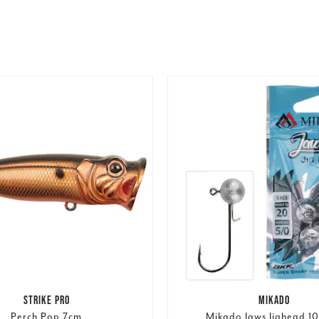
STRIKE PRO
MIKADO
Perch Pop 7cm
Mikado Jaws Jighead 10