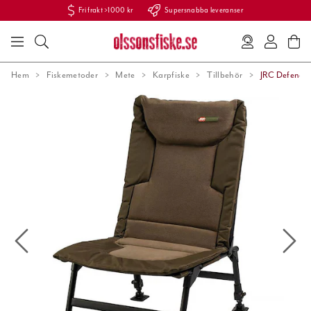
Fri frakt >1000 kr
Supersnabba leveranser
Hem
Fiskemetoder
Mete
Karpfiske
Tillbehör
JRC Defender 