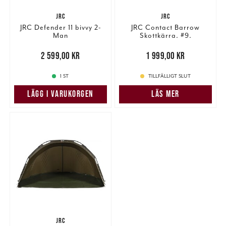
JRC
JRC
JRC Defender 11 bivvy 2-
JRC Contact Barrow
Man
Skottkärra. #9.
Pris
:
2 599,00 kr
2 599,00 kr
Pris
:
1 999,00 kr
1 999,00 kr
1 ST
TILLFÄLLIGT SLUT
LÄGG I VARUKORGEN
LÄS MER
JRC