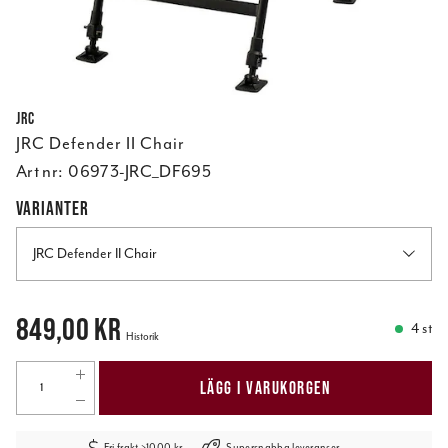
JRC
JRC Defender II Chair
Art nr:
06973-JRC_DF695
VARIANTER
JRC Defender II Chair
Pris
:
849,00 kr
849,00 kr
4 st
Historik
LÄGG I VARUKORGEN
Fri frakt >1000 kr
Supersnabba leveranser