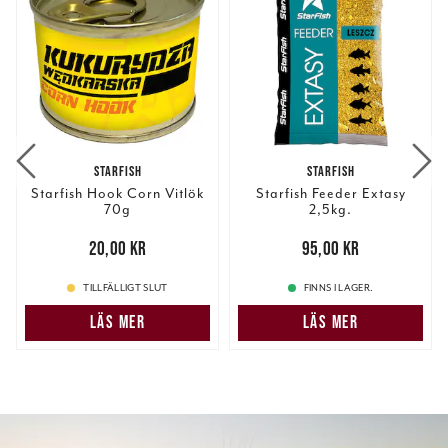
STARFISH
STARFISH
Starfish Hook Corn Vitlök
Starfish Feeder Extasy
70g
2,5kg.
Pris
:
20,00 kr
20,00 kr
Pris
:
95,00 kr
95,00 kr
TILLFÄLLIGT SLUT
FINNS I LAGER.
LÄS MER
LÄS MER