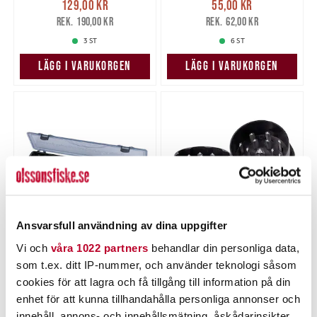
129,00 kr
55,00 kr
129,00 kr
Tidigare pris
:
55,00 kr
Tidigare pris
:
190,00 kr
62,00 kr
190,00 kr
62,00 kr
3 ST
6 ST
LÄGG I VARUKORGEN
LÄGG I VARUKORGEN
Ansvarsfull användning av dina uppgifter
MIKADO
MIKADO
Vi och
våra 1022 partners
behandlar din personliga data,
Mikado Rig Box
Mikado Grinder Metal Bait
som t.ex. ditt IP-nummer, och använder teknologi såsom
Crusher
cookies för att lagra och få tillgång till information på din
Nuvarande pris
:
Nuvarande pris
:
75,00 kr
329,00 kr
75,00 kr
Tidigare pris
:
329,00 kr
Tidigare pris
:
enhet för att kunna tillhandahålla personliga annonser och
100,00 kr
380,00 kr
100,00 kr
380,00 kr
innehåll, annons- och innehållsmätning, åskådarinsikter