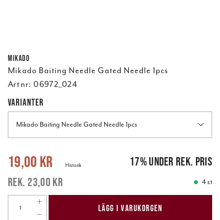
Mikado
Mikado Baiting Needle Gated Needle 1pcs
Art nr:
06972_024
VARIANTER
Mikado Baiting Needle Gated Needle 1pcs
Nuvarande pris
:
19,00 kr
Tidigare pris
:
23,00 kr
19,00 kr
17
%
under rek. pris
Historik
23,00 kr
4 st
LÄGG I VARUKORGEN