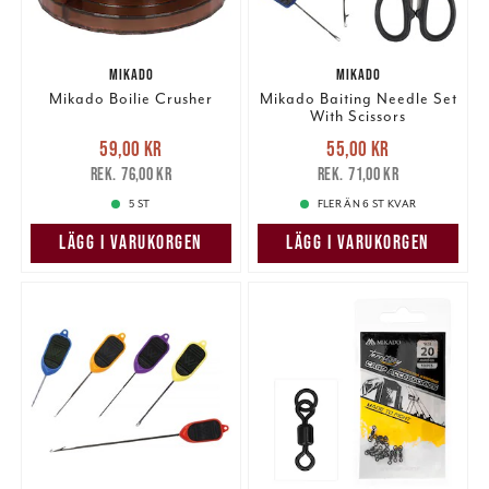
MIKADO
MIKADO
Mikado Boilie Crusher
Mikado Baiting Needle Set
With Scissors
Nuvarande pris
:
Nuvarande pris
:
59,00 kr
55,00 kr
59,00 kr
Tidigare pris
:
55,00 kr
Tidigare pris
:
76,00 kr
71,00 kr
76,00 kr
71,00 kr
5 ST
FLER ÄN 6 ST KVAR
LÄGG I VARUKORGEN
LÄGG I VARUKORGEN