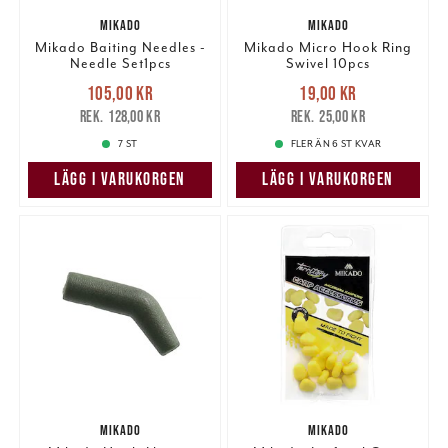
MIKADO
MIKADO
Mikado Baiting Needles -
Mikado Micro Hook Ring
Needle Set1pcs
Swivel 10pcs
Nuvarande pris
:
Nuvarande pris
:
105,00 kr
19,00 kr
105,00 kr
Tidigare pris
:
19,00 kr
Tidigare pris
:
128,00 kr
25,00 kr
128,00 kr
25,00 kr
7 ST
FLER ÄN 6 ST KVAR
LÄGG I VARUKORGEN
LÄGG I VARUKORGEN
MIKADO
MIKADO