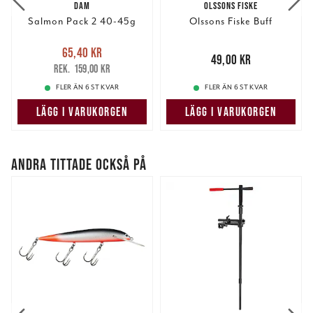
DAM
OLSSONS FISKE
Salmon Pack 2 40-45g
Olssons Fiske Buff
Nuvarande pris
:
65,40 kr
65,40 kr
Tidigare pris
:
Pris
:
49,00 kr
49,00 kr
159,00 kr
159,00 kr
FLER ÄN 6 ST KVAR
FLER ÄN 6 ST KVAR
LÄGG I VARUKORGEN
LÄGG I VARUKORGEN
ANDRA TITTADE OCKSÅ PÅ