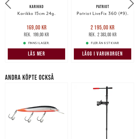
KARIKKO
PATRIOT
Karikko 15cm 24g.
Patriot LiveFix 360 (#9).
Nuvarande pris
:
Nuvarande pris
:
169,00 kr
2 195,00 kr
169,00 kr
Tidigare pris
:
2 195,00 kr
Tidigare pris
:
199,00 kr
2 383,00 kr
199,00 kr
2 383,00 kr
FINNS I LAGER.
FLER ÄN 6 ST KVAR
LÄS MER
LÄGG I VARUKORGEN
ANDRA KÖPTE OCKSÅ