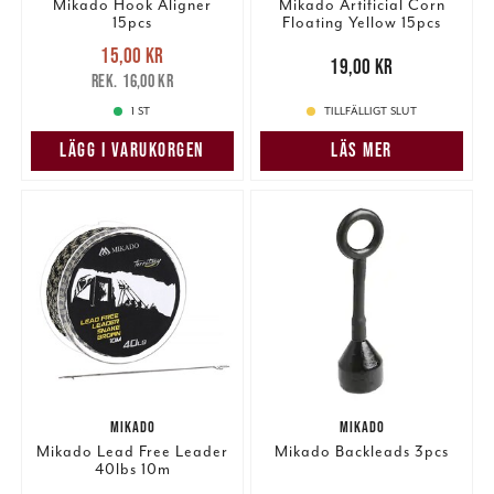
Mikado Hook Aligner
Mikado Artificial Corn
15pcs
Floating Yellow 15pcs
Nuvarande pris
:
15,00 kr
15,00 kr
Tidigare pris
:
Pris
:
19,00 kr
19,00 kr
16,00 kr
16,00 kr
1 ST
TILLFÄLLIGT SLUT
LÄGG I VARUKORGEN
LÄS MER
MIKADO
MIKADO
Mikado Lead Free Leader
Mikado Backleads 3pcs
40lbs 10m
Nuvarande pris
:
Nuvarande pris
: