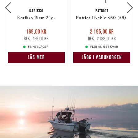
KARIKKO
PATRIOT
Karikko 15cm 24g.
Patriot LiveFix 360 (#9).
Nuvarande pris
:
Nuvarande pris
:
169,00 kr
2 195,00 kr
169,00 kr
Tidigare pris
:
2 195,00 kr
Tidigare pris
:
199,00 kr
2 383,00 kr
199,00 kr
2 383,00 kr
FINNS I LAGER.
FLER ÄN 6 ST KVAR
LÄS MER
LÄGG I VARUKORGEN