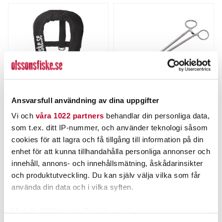
Ansvarsfull användning av dina uppgifter
BALTIC
POWER TACKLE
Vi och
våra 1022 partners
behandlar din personliga data,
Baltic Winner Auto Svart
Peang Böjd 20cm
som t.ex. ditt IP-nummer, och använder teknologi såsom
Olssons Fiske Edt
Nuvarande pris
:
Nuvarande pris
:
cookies för att lagra och få tillgång till information på din
949,00 kr
89,00 kr
949,00 kr
Tidigare pris
:
89,00 kr
Tidigare pris
:
enhet för att kunna tillhandahålla personliga annonser och
1 198,00 kr
100,00 kr
1 198,00 kr
100,00 kr
innehåll, annons- och innehållsmätning, åskådarinsikter
FLER ÄN 6 ST KVAR
FLER ÄN 6 ST KVAR
och produktutveckling. Du kan själv välja vilka som får
LÄGG I VARUKORGEN
LÄGG I VARUKORGEN
använda din data och i vilka syften.
Med din tillåtelse skulle vi även vilja: