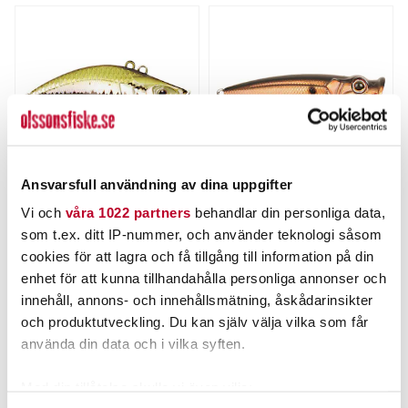
Ansvarsfull användning av dina uppgifter
STRIKE PRO
STRIKE PRO
Vi och
våra 1022 partners
behandlar din personliga data,
Strike Pro Flap Jack 6,5cm
Perch Pop 7cm
som t.ex. ditt IP-nummer, och använder teknologi såsom
14g
Nuvarande pris
:
Nuvarande pris
:
cookies för att lagra och få tillgång till information på din
99,00 kr
105,00 kr
99,00 kr
Tidigare pris
:
105,00 kr
Tidigare pris
:
enhet för att kunna tillhandahålla personliga annonser och
119,00 kr
135,00 kr
119,00 kr
135,00 kr
innehåll, annons- och innehållsmätning, åskådarinsikter
FINNS I LAGER.
FINNS I LAGER.
och produktutveckling. Du kan själv välja vilka som får
LÄS MER
LÄS MER
använda din data och i vilka syften.
Med din tillåtelse skulle vi även vilja: