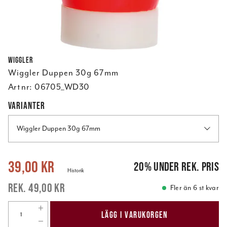
Wiggler
Wiggler Duppen 30g 67mm
Art nr:
06705_WD30
VARIANTER
Wiggler Duppen 30g 67mm
Nuvarande pris
:
39,00 kr
Tidigare pris
:
49,00 kr
39,00 kr
20
%
under rek. pris
Historik
49,00 kr
Fler än 6 st kvar
LÄGG I VARUKORGEN