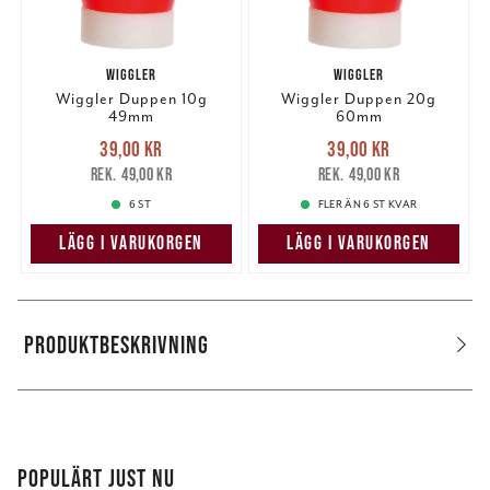
WIGGLER
WIGGLER
Wiggler Duppen 10g
Wiggler Duppen 20g
49mm
60mm
Nuvarande pris
:
Nuvarande pris
:
39,00 kr
39,00 kr
39,00 kr
Tidigare pris
:
39,00 kr
Tidigare pris
:
49,00 kr
49,00 kr
49,00 kr
49,00 kr
6 ST
FLER ÄN 6 ST KVAR
LÄGG I VARUKORGEN
LÄGG I VARUKORGEN
PRODUKTBESKRIVNING
POPULÄRT JUST NU