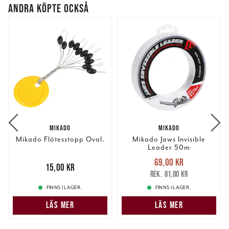
ANDRA KÖPTE OCKSÅ
MIKADO
MIKADO
Mikado Flötesstopp Oval.
Mikado Jaws Invisible
Leader 50m
Nuvarande pris
:
69,00 kr
Pris
:
15,00 kr
15,00 kr
69,00 kr
Tidigare pris
:
81,00 kr
81,00 kr
FINNS I LAGER.
FINNS I LAGER.
LÄS MER
LÄS MER