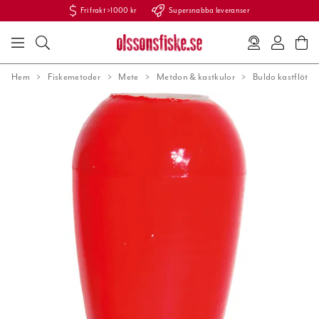
Fri frakt >1000 kr
Supersnabba leveranser
Hem
Fiskemetoder
Mete
Metdon & kastkulor
Buldo kastflöte