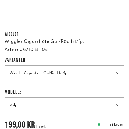
Wiggler
Wiggler Cigarrflöte Gul/Röd 1st/fp.
Art nr:
06710-8_10st
VARIANTER
Wiggler Cigarrflöte Gul/Röd 1st/fp.
MODELL:
Välj
Pris
:
199,00 kr
199,00 kr
Finns i lager.
Historik