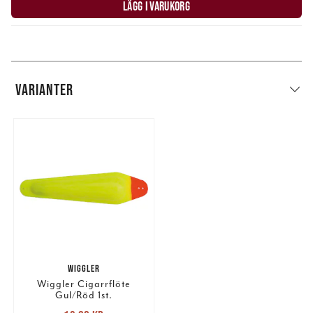
LÄGG I VARUKORG
VARIANTER
WIGGLER
Wiggler Cigarrflöte
Gul/Röd 1st.
Nuvarande pris
: