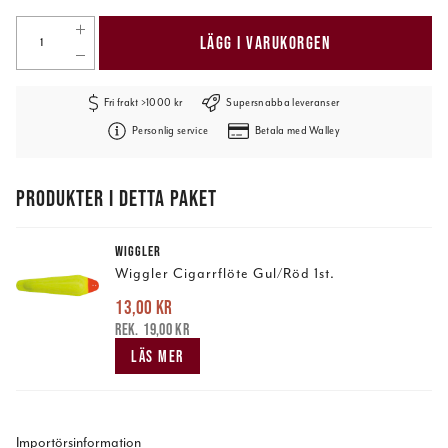
LÄGG I VARUKORGEN
Fri frakt >1000 kr
Supersnabba leveranser
Personlig service
Betala med Walley
PRODUKTER I DETTA PAKET
WIGGLER
Wiggler Cigarrflöte Gul/Röd 1st.
13,00 kr
Nuvarande pris
:
13,00 kr
Tidigare pris
:
19,00 kr
19,00 kr
LÄS MER
Importörsinformation