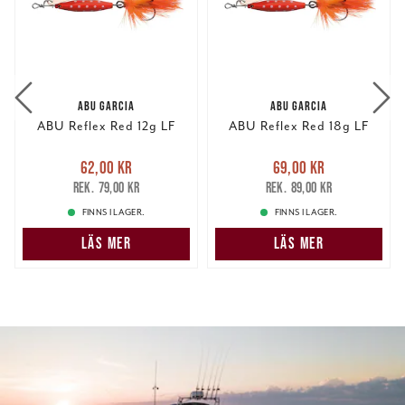
ABU GARCIA
ABU GARCIA
ABU Reflex Red 12g LF
ABU Reflex Red 18g LF
Nuvarande pris
:
Nuvarande pris
:
62,00 kr
69,00 kr
62,00 kr
Tidigare pris
:
69,00 kr
Tidigare pris
:
79,00 kr
89,00 kr
79,00 kr
89,00 kr
FINNS I LAGER.
FINNS I LAGER.
LÄS MER
LÄS MER