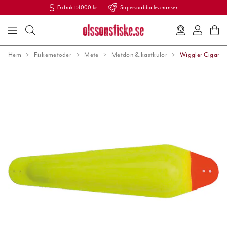
Fri frakt >1000 kr
Supersnabba leveranser
Hem
Fiskemetoder
Mete
Metdon & kastkulor
Wiggler Cigarrfl