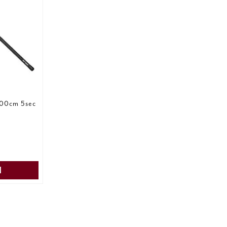
800cm 5sec
N