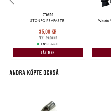
STONFO
STONFO REVFÄSTE.
Westin 
Nuvarande pris
:
35,00 kr
Tidigare
35,00 kr
kr
pris
:
39,00 kr
649,00 k
39,00 kr
FINNS I LAGER.
LÄS MER
ANDRA KÖPTE OCKSÅ