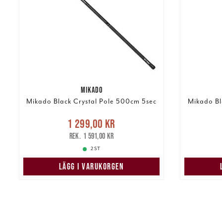
MIKADO
Mikado Black Crystal Pole 500cm 5sec
Mikado Bl
Nuvarande pris
:
1 299,00 kr
1 299,00 kr
Tidigare pris
:
Pris
:
2 2
1 591,00 kr
1 591,00 kr
2 ST
LÄGG I VARUKORGEN