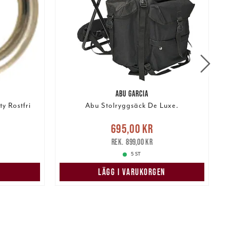
ABU GARCIA
y Rostfri
Abu Stolryggsäck De Luxe.
r
Tidigare
Nuvarande pris
:
695,00 kr
695,00 kr
Tidigare pris
:
899,00 kr
1
899,00 kr
5 ST
N
LÄGG I VARUKORGEN