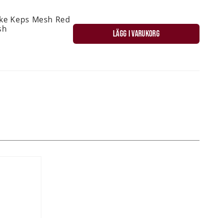
ske Keps Mesh Red
sh
LÄGG I VARUKORG