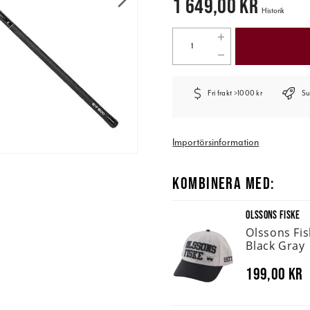
1 649,00 kr
Historik
Fri frakt >1000 kr
Su
Importörsinformation
KOMBINERA MED:
OLSSONS FISKE
Olssons Fi
Black Gray
199,00 kr