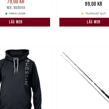
e pris
:
79,00 kr
Tidigare
79,00 kr
Pris
:
99,00 kr
99,00 kr
pris
:
89,00 kr
89,00 kr
FINNS I LAGER.
TILLFÄLLIGT SLUT
LÄS MER
LÄS MER