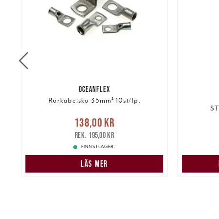
OCEANFLEX
Rörkabelsko 35mm² 10st/fp.
ST
Nuvarande pris
:
138,00 kr
1 37
kr
138,00 kr
Tidigare pris
:
195,00 kr
195,00 kr
FINNS I LAGER.
LÄS MER