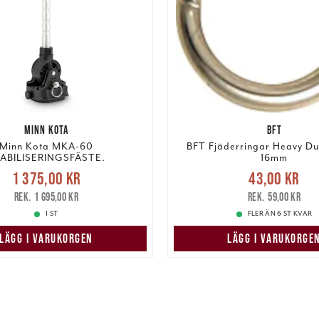
MINN KOTA
BFT
Minn Kota MKA-60
BFT Fjäderringar Heavy Dut
ABILISERINGSFÄSTE.
16mm
Nuvarande pris
:
Nuvarande pris
:
43,00 k
1 375,00 kr
43,00 kr
5,00 kr
Tidigare pris
:
pris
:
59,00 kr
1 695,00 kr
59,00 kr
1 695,00 kr
1 ST
FLER ÄN 6 ST KVAR
LÄGG I VARUKORGEN
LÄGG I VARUKORGE