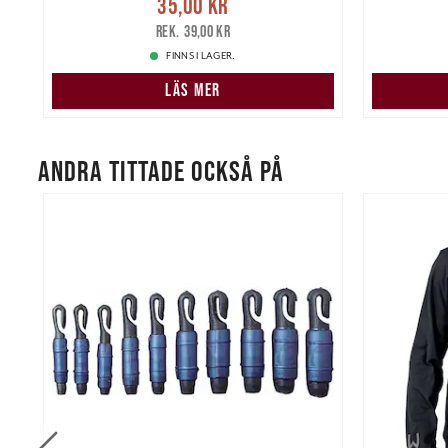
re
Nuvarande pris
:
35,00 kr
Tidigare
Nuvarand
35,00 kr
pris
:
39,00 kr
39,00 kr
FINNS I LAGER.
LÄS MER
ANDRA TITTADE OCKSÅ PÅ