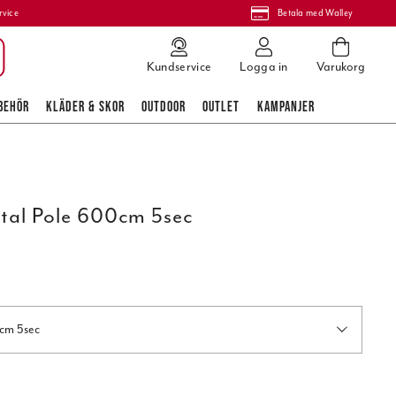
rvice
Betala med Walley
Kundservice
Logga in
Varukorg
BEHÖR
KLÄDER & SKOR
OUTDOOR
OUTLET
KAMPANJER
tal Pole 600cm 5sec
0cm 5sec