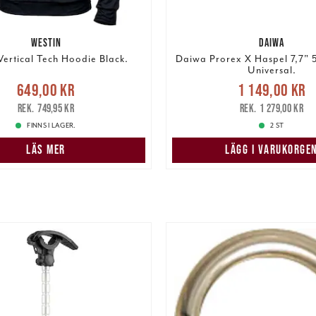
WESTIN
DAIWA
Vertical Tech Hoodie Black.
Daiwa Prorex X Haspel 7,7" 
Universal.
Nuvarande pris
Nuvarande pris
:
649,00 kr
1 149,00 kr
1 149,00 kr
Tidigare
r
Tidigare pris
:
749,95 kr
749,95 kr
1 279,00 kr
1 279,00 kr
FINNS I LAGER.
2 ST
LÄS MER
LÄGG I VARUKORGE