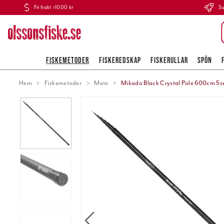
Fri frakt >1000 kr
Su
FISKEMETODER
FISKEREDSKAP
FISKERULLAR
SPÖN
Hem
Fiskemetoder
Mete
Mikado Black Crystal Pole 600cm 5s