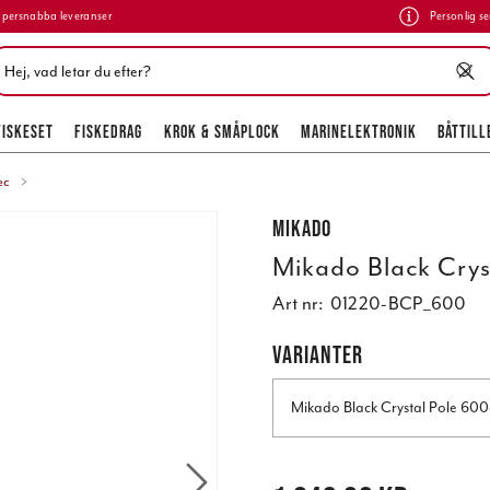
persnabba leveranser
Personlig se
FISKESET
FISKEDRAG
KROK & SMÅPLOCK
MARINELEKTRONIK
BÅTTILL
ec
Mikado
Mikado Black Crys
Art nr:
01220-BCP_600
VARIANTER
Mikado Black Crystal Pole 60
Pris
:
1 649,00 kr