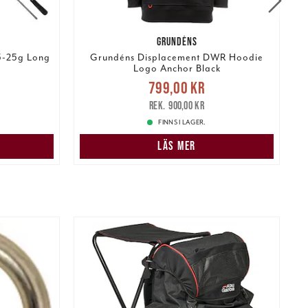
GRUNDÉNS
5-25g Long
Grundéns Displacement DWR Hoodie
Logo Anchor Black
:
Nuvarande pris
:
799,00 kr
 pris
:
799,00 kr
Tidigare pris
:
900,00 kr
6
900,00 kr
FINNS I LAGER.
N
LÄS MER