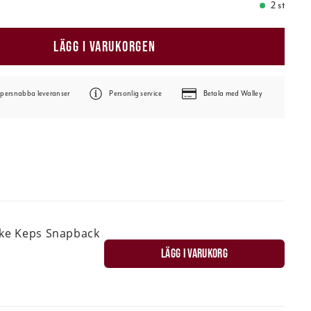
2 st
LÄGG I VARUKORGEN
persnabba leveranser
Personlig service
Betala med Walley
ske Keps Snapback
LÄGG I VARUKORG