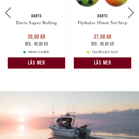
DARTS
DARTS
Darts Super Rolling
Flytkulor 10mm 5st/förp
Nuvarande pris
:
Nuvarande pris
:
39,00 kr
37,00 kr
39,00 kr
Tidigare pris
:
37,00 kr
Tidigare pris
:
49,00 kr
49,00 kr
49,00 kr
49,00 kr
FINNS I LAGER.
TILLFÄLLIGT SLUT
LÄS MER
LÄS MER