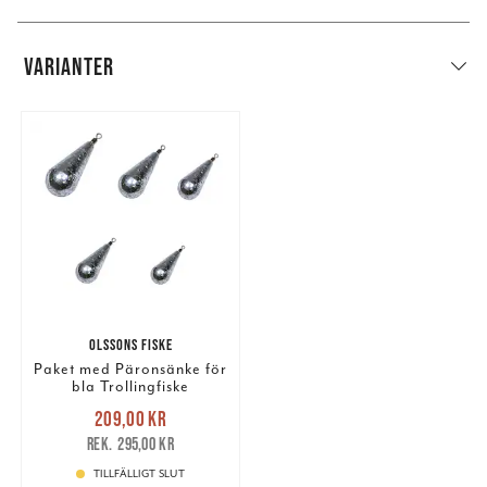
VARIANTER
OLSSONS FISKE
Paket med Päronsänke för
bla Trollingfiske
Nuvarande pris
:
209,00 kr
209,00 kr
Tidigare pris
:
295,00 kr
295,00 kr
TILLFÄLLIGT SLUT