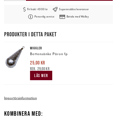
Fri frakt >1000 kr
Supersnabba leveranser
Personlig service
Betala med Walley
PRODUKTER I DETTA PAKET
WIGGLER
Bottensänke Päron fp
25,00 kr
Nuvarande pris
:
25,00 kr
Tidigare pris
:
29,00 kr
29,00 kr
LÄS MER
Importörsinformation
KOMBINERA MED: