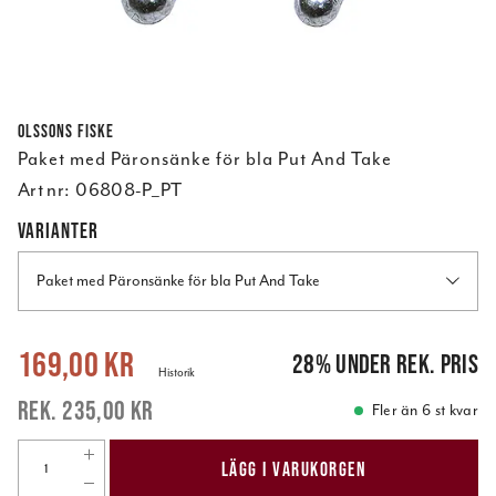
Olssons Fiske
Paket med Päronsänke för bla Put And Take
Art nr:
06808-P_PT
VARIANTER
Paket med Päronsänke för bla Put And Take
Nuvarande pris
:
169,00 kr
Tidigare pris
:
235,00 kr
169,00 kr
28
%
under rek. pris
Historik
235,00 kr
Fler än 6 st kvar
LÄGG I VARUKORGEN