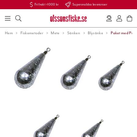
Fri frakt >1000 kr
Supersnabba leveranser
Hem
Fiskemetoder
Mete
Sänken
Blysänke
Paket med Päro