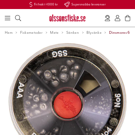
Fri frakt >1000 kr
Supersnabba leveranser
Hem
Fiskemetoder
Mete
Sänken
Blysänke
Dinsmores 6-fa