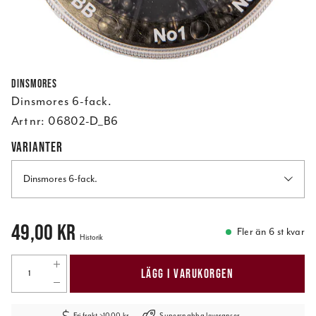
Dinsmores
Dinsmores 6-fack.
Art nr:
06802-D_B6
VARIANTER
Dinsmores 6-fack.
Pris
:
49,00 kr
49,00 kr
Fler än 6 st kvar
Historik
LÄGG I VARUKORGEN
Fri frakt >1000 kr
Supersnabba leveranser