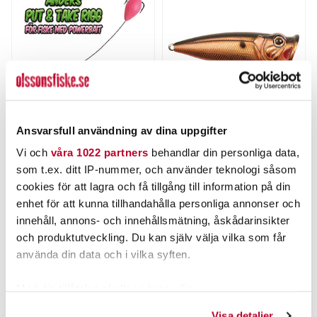
Ansvarsfull användning av dina uppgifter
OLSSONS FISKE
STRIKE PRO
Anders Put and Take kit
Perch Pop 7cm
Vi och
våra 1022 partners
behandlar din personliga data,
som t.ex. ditt IP-nummer, och använder teknologi såsom
Nuvarande pris
:
105,00 kr
Pris
:
45,00 kr
45,00 kr
105,00 kr
Tidigare pris
:
cookies för att lagra och få tillgång till information på din
135,00 kr
135,00 kr
enhet för att kunna tillhandahålla personliga annonser och
FLER ÄN 6 ST KVAR
FINNS I LAGER.
innehåll, annons- och innehållsmätning, åskådarinsikter
och produktutveckling. Du kan själv välja vilka som får
LÄGG I VARUKORGEN
LÄS MER
använda din data och i vilka syften.
Med din tillåtelse skulle vi även vilja:
ANDRA TITTADE OCKSÅ PÅ
Samla in information om din geografiska plats som
Visa detaljer