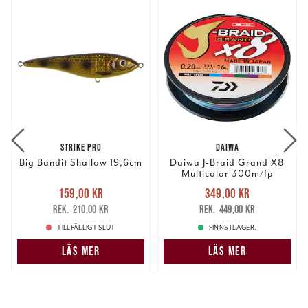
STRIKE PRO
DAIWA
Big Bandit Shallow 19,6cm
Daiwa J-Braid Grand X8
Multicolor 300m/fp
Nuvarande pris
:
Nuvarande pris
:
159,00 kr
349,00 kr
159,00 kr
Tidigare pris
:
349,00 kr
Tidigare pris
:
210,00 kr
449,00 kr
210,00 kr
449,00 kr
TILLFÄLLIGT SLUT
FINNS I LAGER.
LÄS MER
LÄS MER