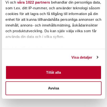
ANDRA TITTADE OCKSÅ PÅ
Vi och
våra 1022 partners
behandlar din personliga data,
som t.ex. ditt IP-nummer, och använder teknologi såsom
cookies för att lagra och få tillgång till information på din
enhet för att kunna tillhandahålla personliga annonser och
innehåll, annons- och innehållsmätning, åskådarinsikter
och produktutveckling. Du kan själv välja vilka som får
använda din data och i vilka syften.
Med din tillåtelse skulle vi även vilja:
Samla in information om din geografiska plats som
SHIMANO
SHIMANO
Visa detaljer
kan ha en noggrannhet på upp till flera meter
Shimano TX1 Boilie 15mm
Shimano TX1 Boilie 20mm
5kg
5kg.
Identifiera din enhet genom att aktivt skanna den för
Nuvarande pris
:
Nuvarande pris
:
339,00 kr
339,00 kr
specifika kännetecken (fingeravtryck)
Tillåt alla
339,00 kr
Tidigare pris
:
339,00 kr
Tidigare pris
:
519,00 kr
519,00 kr
Ta reda på mer om hur dina personliga uppgifter
519,00 kr
519,00 kr
behandlas och ställ in dina preferenser i
detaljsektionen
.
FINNS I LAGER.
FINNS I LAGER.
Avvisa
Du kan ändra eller dra tillbaka ditt samtycke när som
LÄS MER
LÄS MER
helst från cookie-förklaringen.