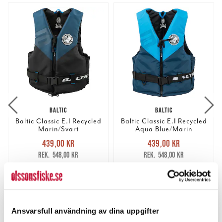
BALTIC
BALTIC
Baltic Classic E.I Recycled
Baltic Classic E.I Recycled
Marin/Svart
Aqua Blue/Marin
Nuvarande pris
:
Nuvarande pris
:
439,00 kr
439,00 kr
439,00 kr
Tidigare pris
:
439,00 kr
Tidigare pris
:
548,00 kr
548,00 kr
548,00 kr
548,00 kr
FINNS I LAGER.
FINNS I LAGER.
LÄS MER
LÄS MER
Ansvarsfull användning av dina uppgifter