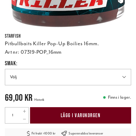
Starfish
Pitbullbaits Killer Pop-Up Boilies 16mm.
Art nr:
07319-POP_16mm
SMAK:
Välj
Pris
:
69,00 kr
69,00 kr
Finns i lager.
Historik
LÄGG I VARUKORGEN
Fri frakt >1000 kr
Supersnabba leveranser