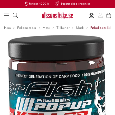
Fri frakt >1000 kr
Supersnabba leveranser
Hem
Fiskemetoder
Mete
Tillbehör
Mäsk
Pitbullbaits Kill