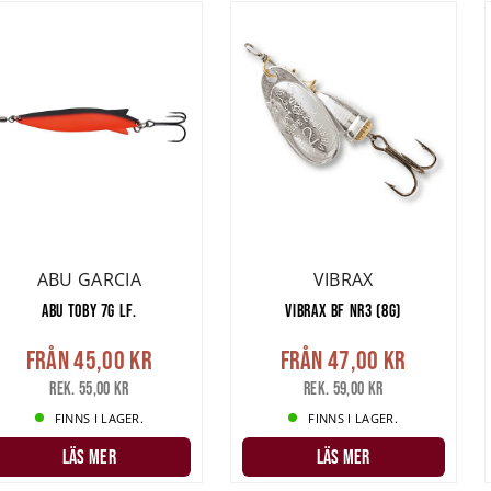
ABU GARCIA
VIBRAX
ABU TOBY 7G LF.
VIBRAX BF NR3 (8G)
Från
45,00 kr
Från
47,00 kr
Rek. 55,00 kr
Rek. 59,00 kr
FINNS I LAGER.
FINNS I LAGER.
LÄS MER
LÄS MER