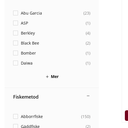
Abu Garcia
(
23
)
ASP
(
1
)
Berkley
(
4
)
Black Bee
(
2
)
Bomber
(
1
)
Daiwa
(
1
)
Mer
Fiskemetod
Abborrfiske
(
150
)
Gäddfiske
(
2
)