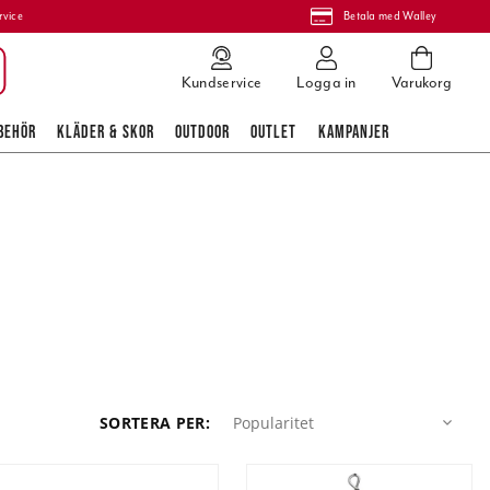
rvice
Betala med Walley
Kundservice
Logga in
Varukorg
BEHÖR
KLÄDER & SKOR
OUTDOOR
OUTLET
KAMPANJER
Popularitet
SORTERA PER
:
Popularitet