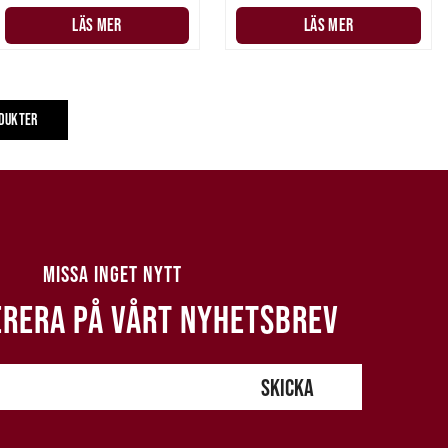
LÄS MER
LÄS MER
ODUKTER
MISSA INGET NYTT
RERA PÅ VÅRT NYHETSBREV
SKICKA