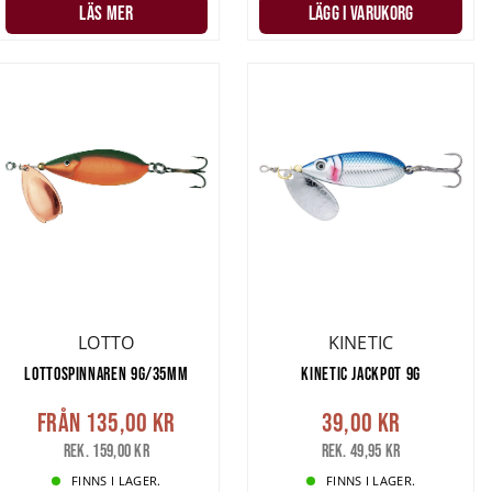
LÄS MER
LÄGG I VARUKORG
LOTTO
KINETIC
LOTTOSPINNAREN 9G/35MM
KINETIC JACKPOT 9G
Från
135,00 kr
39,00 kr
Rek. 159,00 kr
Rek. 49,95 kr
FINNS I LAGER.
FINNS I LAGER.