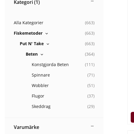
Kategori
(1)
Alla Kategorier
(
663
)
Fiskemetoder
(
663
)
Put N' Take
(
663
)
Beten
(
364
)
Konstgjorda Beten
(
111
)
Spinnare
(
71
)
Wobbler
(
51
)
Flugor
(
37
)
Skeddrag
(
29
)
Varumärke