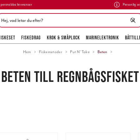
persnabba leveranser
Personlig se
FISKESET
FISKEDRAG
KROK & SMÅPLOCK
MARINELEKTRONIK
BÅTTILL
Hem
Fiskemetoder
Put N' Take
Beten
BETEN TILL REGNBÅGSFISKET