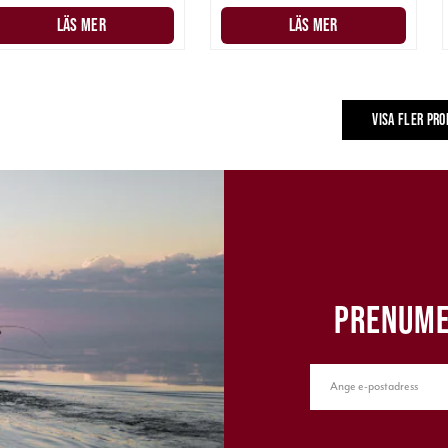
LÄS MER
LÄS MER
VISA FLER PR
PRENUME