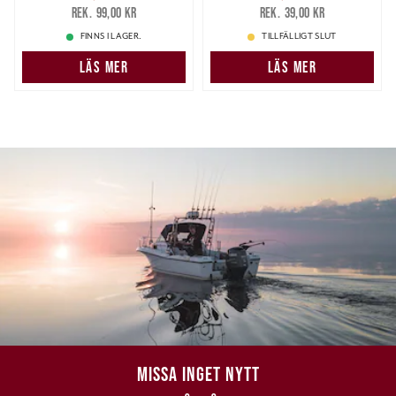
79,00 kr
Tidigare pris
:
29,00 kr
Tidigare pris
:
99,00 kr
39,00 kr
99,00 kr
39,00 kr
FINNS I LAGER.
TILLFÄLLIGT SLUT
LÄS MER
LÄS MER
MISSA INGET NYTT