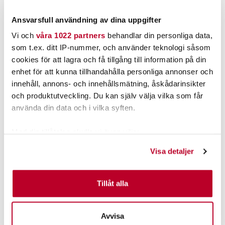
FLER ÄN 6 ST KVAR
TILLFÄLLIGT SLUT
Ansvarsfull användning av dina uppgifter
LÄGG I VARUKORGEN
LÄS MER
Vi och
våra 1022 partners
behandlar din personliga data,
som t.ex. ditt IP-nummer, och använder teknologi såsom
cookies för att lagra och få tillgång till information på din
ANDRA TITTADE OCKSÅ PÅ
enhet för att kunna tillhandahålla personliga annonser och
innehåll, annons- och innehållsmätning, åskådarinsikter
och produktutveckling. Du kan själv välja vilka som får
använda din data och i vilka syften.
Med din tillåtelse skulle vi även vilja:
Samla in information om din geografiska plats som
Visa detaljer
kan ha en noggrannhet på upp till flera meter
Identifiera din enhet genom att aktivt skanna den för
PATRIOT
POWER TACKLE
specifika kännetecken (fingeravtryck)
Tillåt alla
Patriot XXV Zander 6,6` 7-
VEGE PIRKEN 43mm
Ta reda på mer om hur dina personliga uppgifter
20g
behandlas och ställ in dina preferenser i
detaljsektionen
.
Nuvarande pris
:
1 449,00 kr
Avvisa
1 449,00 kr
Tidigare pris
:
Pris
:
69,00 kr
69,00 kr
Du kan ändra eller dra tillbaka ditt samtycke när som