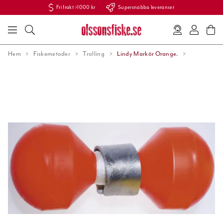
Fri frakt >1000 kr
Supersnabba leveranser
Hem
Fiskemetoder
Trolling
Lindy Markör Orange.