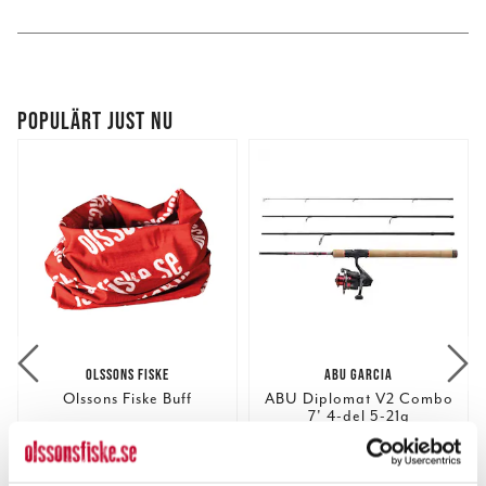
POPULÄRT JUST NU
OLSSONS FISKE
ABU GARCIA
Olssons Fiske Buff
ABU Diplomat V2 Combo
7' 4-del 5-21g
Nuvarande pris
:
949,00 kr
Pris
:
49,00 kr
49,00 kr
949,00 kr
Tidigare pris
:
1 199,00 kr
1 199,00 kr