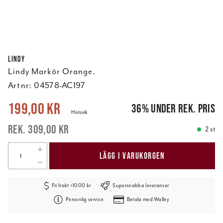
Lindy
Lindy Markör Orange.
Art nr:
04578-AC197
Nuvarande pris
:
199,00 kr
Tidigare pris
:
309,00 kr
199,00 kr
36
%
under rek. pris
Historik
309,00 kr
2 st
LÄGG I VARUKORGEN
Fri frakt >1000 kr
Supersnabba leveranser
Personlig service
Betala med Walley