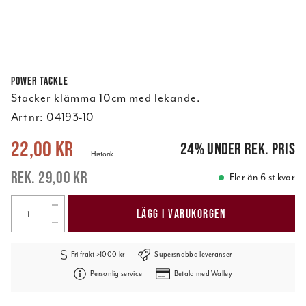
Power Tackle
Stacker klämma 10cm med lekande.
Art nr:
04193-10
Nuvarande pris
:
22,00 kr
Tidigare pris
:
29,00 kr
22,00 kr
24
%
under rek. pris
Historik
29,00 kr
Fler än 6 st kvar
LÄGG I VARUKORGEN
Fri frakt >1000 kr
Supersnabba leveranser
Personlig service
Betala med Walley