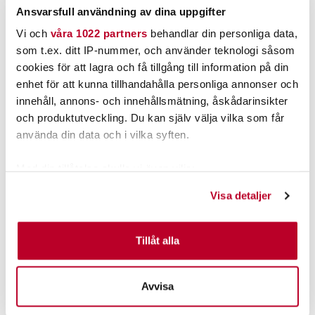
LÄS MER
LÄGG I VARUKORGEN
Ansvarsfull användning av dina uppgifter
Vi och
våra 1022 partners
behandlar din personliga data,
som t.ex. ditt IP-nummer, och använder teknologi såsom
ANDRA TITTADE OCKSÅ PÅ
cookies för att lagra och få tillgång till information på din
enhet för att kunna tillhandahålla personliga annonser och
innehåll, annons- och innehållsmätning, åskådarinsikter
och produktutveckling. Du kan själv välja vilka som får
använda din data och i vilka syften.
Med din tillåtelse skulle vi även vilja:
Samla in information om din geografiska plats som
Visa detaljer
kan ha en noggrannhet på upp till flera meter
MIKADO
BKK
Identifiera din enhet genom att aktivt skanna den för
Mikado Fastlockhake med
BKK SPEAR-21 UVO.
specifika kännetecken (fingeravtryck)
Tillåt alla
lekande 10st.
Orange.
Ta reda på mer om hur dina personliga uppgifter
Nuvarande pris
:
Nuvarande pris
:
19,00 kr
89,00 kr
19,00 kr
Tidigare pris
:
89,00 kr
Tidigare pris
:
behandlas och ställ in dina preferenser i
detaljsektionen
.
21,00 kr
95,00 kr
21,00 kr
95,00 kr
Avvisa
Du kan ändra eller dra tillbaka ditt samtycke när som
FINNS I LAGER.
FINNS I LAGER.
helst från cookie-förklaringen.