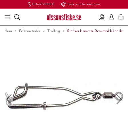
Fri frakt >1000 kr
Supersnabba leveranser
Hem
Fiskemetoder
Trolling
Stacker klämma 10cm med lekande.