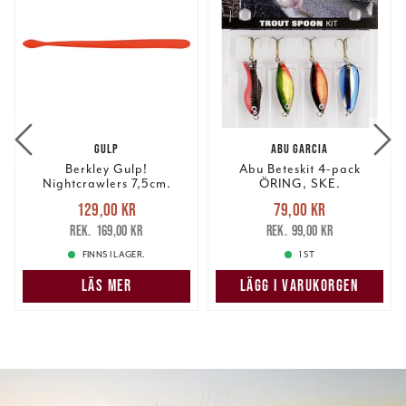
GULP
ABU GARCIA
Berkley Gulp!
Abu Beteskit 4-pack
Nightcrawlers 7,5cm.
ÖRING, SKE.
Nuvarande pris
:
Nuvarande pris
:
129,00 kr
79,00 kr
129,00 kr
Tidigare pris
:
79,00 kr
Tidigare pris
:
169,00 kr
99,00 kr
169,00 kr
99,00 kr
FINNS I LAGER.
1 ST
LÄS MER
LÄGG I VARUKORGEN