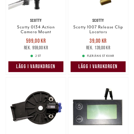
SCOTTY
SCOTTY
Scotty 0134 Action
Scotty 1007 Release Clip
Camera Mount
Locators
Nuvarande pris
:
Nuvarande pris
:
599,00 kr
39,00 kr
599,00 kr
Tidigare pris
:
39,00 kr
Tidigare pris
:
959,00 kr
139,00 kr
959,00 kr
139,00 kr
2 ST
FLER ÄN 6 ST KVAR
LÄGG I VARUKORGEN
LÄGG I VARUKORGEN