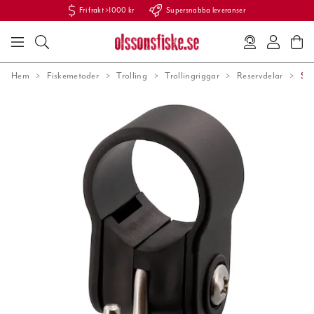
Fri frakt >1000 kr
Supersnabba leveranser
Hem
Fiskemetoder
Trolling
Trollingriggar
Reservdelar
Sco