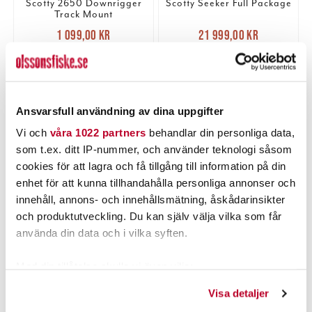
Scotty 2650 Downrigger
Scotty Seeker Full Package
Track Mount
Nuvarande pris
:
Nuvarande pris
:
1 099,00 kr
21 999,00 kr
1 099,00 kr
Tidigare pris
:
21 999,00 kr
Tidigare pris
:
1 699,00 kr
41 399,00 kr
1 699,00 kr
41 399,00 kr
1 ST
TILLFÄLLIGT SLUT
LÄGG I VARUKORGEN
LÄS MER
Ansvarsfull användning av dina uppgifter
Vi och
våra 1022 partners
behandlar din personliga data,
som t.ex. ditt IP-nummer, och använder teknologi såsom
PRODUKTBESKRIVNING
cookies för att lagra och få tillgång till information på din
enhet för att kunna tillhandahålla personliga annonser och
innehåll, annons- och innehållsmätning, åskådarinsikter
och produktutveckling. Du kan själv välja vilka som får
använda din data och i vilka syften.
POPULÄRT JUST NU
Med din tillåtelse skulle vi även vilja:
Samla in information om din geografiska plats som
Visa detaljer
kan ha en noggrannhet på upp till flera meter