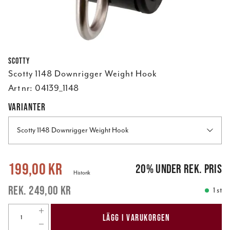
Scotty
Scotty 1148 Downrigger Weight Hook
Art nr:
04139_1148
VARIANTER
Scotty 1148 Downrigger Weight Hook
Nuvarande pris
:
199,00 kr
Tidigare pris
:
249,00 kr
199,00 kr
20
%
under rek. pris
Historik
249,00 kr
1 st
LÄGG I VARUKORGEN