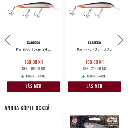
KARIKKO
KARIKKO
Karikko 15cm 24g.
Karikko 18cm 30g
Nuvarande pris
:
Nuvarande pris
:
169,00 kr
189,00 kr
169,00 kr
Tidigare pris
:
189,00 kr
Tidigare pris
:
199,00 kr
219,00 kr
199,00 kr
219,00 kr
FINNS I LAGER.
FINNS I LAGER.
LÄS MER
LÄS MER
ANDRA KÖPTE OCKSÅ