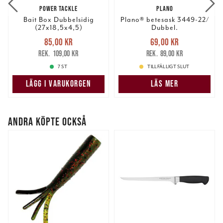
POWER TACKLE
PLANO
Bait Box Dubbelsidig
Plano® betesask 3449-22/
(27x18,5x4,5)
Dubbel.
Nuvarande pris
:
Nuvarande pris
:
85,00 kr
69,00 kr
85,00 kr
Tidigare pris
:
69,00 kr
Tidigare pris
:
109,00 kr
89,00 kr
109,00 kr
89,00 kr
7 ST
TILLFÄLLIGT SLUT
LÄGG I VARUKORGEN
LÄS MER
ANDRA KÖPTE OCKSÅ