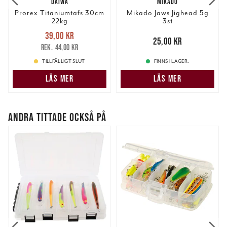
DAIWA
MIKADO
Prorex Titaniumtafs 30cm
Mikado Jaws Jighead 5g
22kg
3st
Nuvarande pris
:
39,00 kr
39,00 kr
Tidigare pris
:
Pris
:
25,00 kr
25,00 kr
44,00 kr
44,00 kr
TILLFÄLLIGT SLUT
FINNS I LAGER.
LÄS MER
LÄS MER
ANDRA TITTADE OCKSÅ PÅ