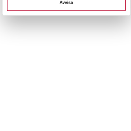
Avvisa
Du kan ändra eller dra tillbaka ditt samtycke när som
helst från cookie-förklaringen.
Vi använder enhetsidentifierare för att anpassa innehållet
och annonserna till användarna, tillhandahålla funktioner
för sociala medier och analysera vår trafik. Vi
vidarebefordrar även sådana identifierare och annan
information från din enhet till de sociala medier och
annons- och analysföretag som vi samarbetar med.
Dessa kan i sin tur kombinera informationen med annan
information som du har tillhandahållit eller som de har
samlat in när du har använt deras tjänster.