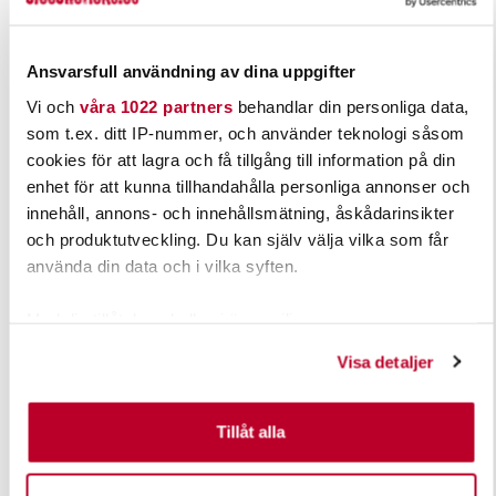
Ansvarsfull användning av dina uppgifter
Vi och
våra 1022 partners
behandlar din personliga data,
som t.ex. ditt IP-nummer, och använder teknologi såsom
cookies för att lagra och få tillgång till information på din
enhet för att kunna tillhandahålla personliga annonser och
innehåll, annons- och innehållsmätning, åskådarinsikter
och produktutveckling. Du kan själv välja vilka som får
använda din data och i vilka syften.
Med din tillåtelse skulle vi även vilja:
Samla in information om din geografiska plats som
Visa detaljer
kan ha en noggrannhet på upp till flera meter
Identifiera din enhet genom att aktivt skanna den för
specifika kännetecken (fingeravtryck)
Tillåt alla
Ta reda på mer om hur dina personliga uppgifter
behandlas och ställ in dina preferenser i
detaljsektionen
.