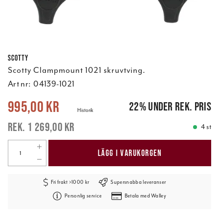
Scotty
Scotty Clampmount 1021 skruvtving.
Art nr:
04139-1021
Nuvarande pris
:
995,00 kr
Tidigare pris
:
1 269,00 kr
995,00 kr
22
%
under rek. pris
Historik
1 269,00 kr
4 st
LÄGG I VARUKORGEN
Fri frakt >1000 kr
Supersnabba leveranser
Personlig service
Betala med Walley